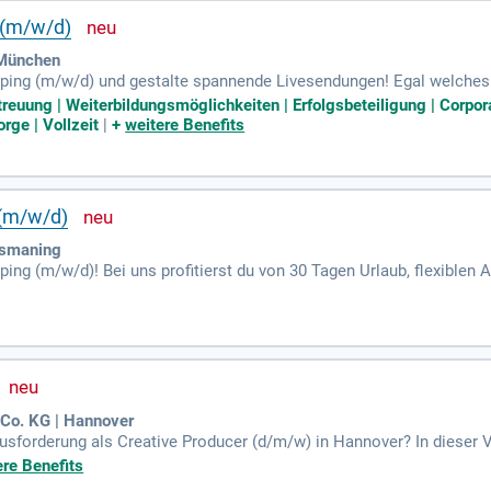
 (m/w/d)
 München
ing (m/w/d) und gestalte spannende Livesendungen! Egal welches 
 die inhaltliche und Umsatz-Performance der Sendungen und sorgst
etreuung | Weiterbildungsmöglichkeiten | Erfolgsbeteiligung | Cor
orbereitung und gründliche Recherche garantierst Du einen reibung
orge | Vollzeit
|
+
weitere Benefits
ts den Überblick. Zudem analysierst Du KPIs, identifizierst Optimi
rfolg zu sichern.
 (m/w/d)
Ismaning
ng (m/w/d)! Bei uns profitierst du von 30 Tagen Urlaub, flexiblen Ar
n, ein Kinderbetreuungszuschuss und attraktive Gesundheitsprogr
leistest eine optimale Präsentation der Produkte. Zudem bist du f
ühre das Team während der Livesendung, behalte den Überblick und g
o. KG | Hannover
forderung als Creative Producer (d/m/w) in Hannover? In dieser Vo
ve Konzepte und Storylines. Ihre Stärke ist es, komplexe Themen aus
ere Benefits
n für Bewegtbildformate zu verwandeln. Sie verantworten den gesa