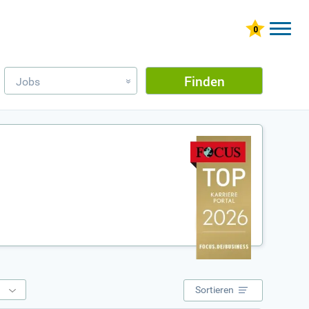
Finden
Jobs
»
e
Sortieren