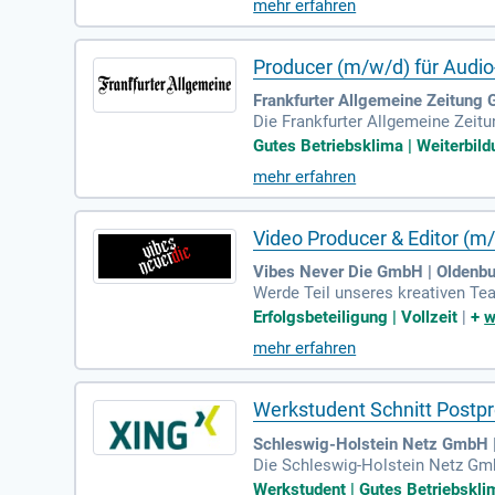
mehr erfahren
nung bis zur Postproduktion. Als 
nz der Abläufe. Bewerben Sie sich
Producer (m/w/d) für Audio
Frankfurter Allgemeine Zeitung 
Die Frankfurter Allgemeine Zeitu
n Journalismus nicht nur in Deuts
Gutes Betriebsklima | Weiterbild
beitsweise integriert sind. Als 
mehr erfahren
n ein Gespür für spannende Gesch
ie Medienlandschaft aktiv mit, w
Video Producer & Editor (m
Vibes Never Die GmbH | Oldenb
Werde Teil unseres kreativen Te
d Longform um – vom Treatment b
Erfolgsbeteiligung | Vollzeit
|
+
w
oder Premiere sowie einfache Ani
mehr erfahren
Erfahrung in der Nutzung von Pro
m klaren Review-Prozess. Faszinie
Werkstudent Schnitt Postpr
Schleswig-Holstein Netz GmbH 
Die Schleswig-Holstein Netz Gmb
ben umfassen die Recherche tech
Werkstudent | Gutes Betriebsklim