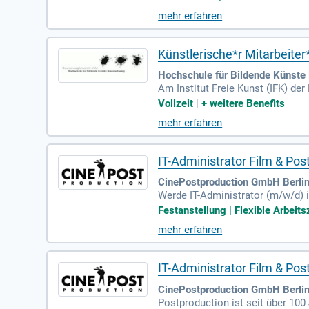
auch die professionelle Kameraa
mehr erfahren
en klar definierte Briefings um
währleistet die inhaltliche Fein
indestens einem Jahr Reststudie
Künstlerische*r Mitarbeiter
Hochschule für Bildende Künste
Am Institut Freie Kunst (IFK) de
für analoge Filmproduktion (m/w/
Vollzeit
|
+
weitere Benefits
Vergütung erfolgt gemäß Entgeltg
mehr erfahren
te. Mit rund 1.000 Studierenden 
unft der analogen Filmproduktion
IT-Administrator Film & Pos
CinePostproduction GmbH Berlin 
Werde IT-Administrator (m/w/d) i
ein führender Dienstleister für 
Festanstellung | Flexible Arbeitsz
oftwareprodukte zur Unterstützu
mehr erfahren
A für Review und Approval sind b
ei. Entfalte deine Karriere in e
IT-Administrator Film & Po
CinePostproduction GmbH Berlin
Postproduction ist seit über 100