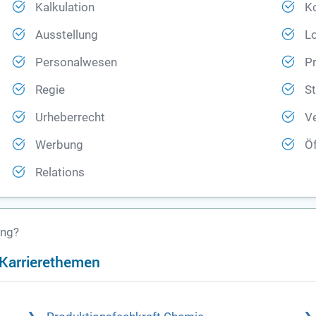
Kalkulation
K
Ausstellung
Lo
Personalwesen
P
Regie
St
Urheberrecht
Ve
Werbung
Öf
Relations
ung?
n Karrierethemen