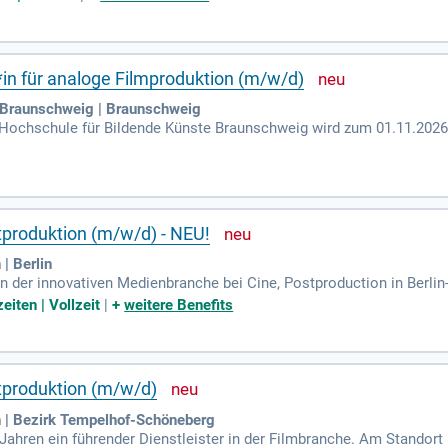
rbeit und Tonaufnahme vor Ort, gefolgt von der Postproduktion mit
 und verwandeln komplexe Inhalte in verständliche Videoformate. D
abstimmung. Voraussetzung ist ein laufendes Studium im Bereich Me
nzeit.
*in für analoge Filmproduktion (m/w/d)
 Braunschweig | Braunschweig
r Hochschule für Bildende Künste Braunschweig wird zum 01.11.2026 e
d) angeboten. Diese befristete Position ist auf zwei Jahre angele
ruppe 13 TV-L. Die Hochschule ist international ausgerichtet und 
zählt die HBK zu den führenden Kunsthochschulen in Deutschland. B
 an einer renommierten Institution!
tproduktion (m/w/d) - NEU!
| Berlin
n der innovativen Medienbranche bei Cine, Postproduction in Berlin
Film und Medientechnologie. In unserem Team, bestehend aus rund 1
eiten | Vollzeit
|
+
weitere Benefits
ng der Postproduktion und Distribution. Unsere Tools wie SHARC fü
ranchenführend. Profitiere von einem kreativen Arbeitsumfeld und 
inem dynamischen Unternehmen, das die Zukunft des Films prägt!
stproduktion (m/w/d)
 | Bezirk Tempelhof-Schöneberg
 Jahren ein führender Dienstleister in der Filmbranche. Am Standort