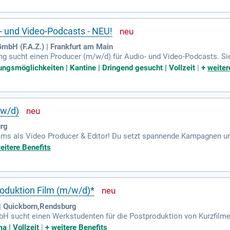
redaktionelle Führungskraft koordinieren Sie alle Projektbeteiligten
 jetzt und lassen Sie Ihre kreativen Ideen Wirklichkeit werden!
- und Video-Podcasts - NEU!
GmbH (F.A.Z.) | Frankfurt am Main
ng sucht einen Producer (m/w/d) für Audio- und Video-Podcasts. Si
chland, sondern auch international fördert. Vielfalt und Pluralismus 
ungsmöglichkeiten | Kantine | Dringend gesucht | Vollzeit
|
+
weiter
Producer koordinieren Sie die Aufnahme unserer F.A.Z.-Podcasts und u
ichten haben und fachliche Exzellenz anstreben. Werden Sie Teil e
ährend Sie Ihre Fähigkeiten einbringen!
/w/d)
urg
ams als Video Producer & Editor! Du setzt spannende Kampagnen und
is zum finalen Export. Deine Aufgaben umfassen die Planung, den 
eitere Benefits
mationen und Farbkorrekturen. Wir erwarten ein starkes Gespür für 
duktionssoftware. Profitiere von modernsten Studio-Setups, Produk
rt? Bewirb dich jetzt über unsere Plattform und starte deine kreativ
oduktion Film (m/w/d)*
| Quickborn,Rendsburg
H sucht einen Werkstudenten für die Postproduktion von Kurzfilme
nischer Inhalte sowie die Planung und den Schnitt von Videos wie 
a | Vollzeit
|
+
weitere Benefits