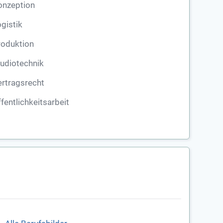
onzeption
gistik
roduktion
udiotechnik
rtragsrecht
fentlichkeitsarbeit