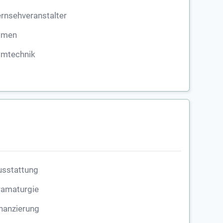
rnsehveranstalter
ilmen
lmtechnik
usstattung
ramaturgie
nanzierung