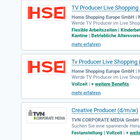
TV Producer Live Shopping
Home Shopping Europe GmbH |
Werde TV Producer im Live Shopp
unserem Team passt. Du steuerst
Flexible Arbeitszeiten | Kinderb
on. Durch Deine eigenständige V
Kantine | Betriebliche Altersvors
die Livesendung und behältst ste
mehr erfahren
rmate stetig weiter, um unseren E
Tv Producer Live Shopping
Home Shopping Europe GmbH | 
Werde TV Producer im Live Shoppi
zu zählen ein Shopping-Gutschei
Vollzeit
|
+
weitere Benefits
unsere Livesendungen und gewähr
mehr erfahren
ation aller Inhalte zuständig. F
schauer!
Creative Producer (d/m/w)
TVN CORPORATE MEDIA GmbH C
Suchen Sie eine spannende Heraus
Idee bis zur Präsentation kreati
Festanstellung | Vollzeit
|
+
weit
und sie in fesselnde Geschichte