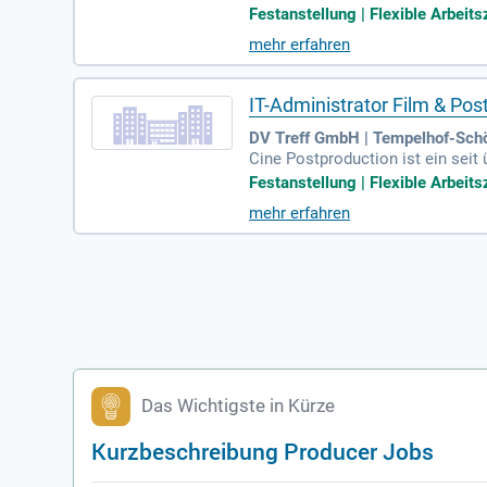
ativen Umfeld mit etwa 15 Expert
Festanstellung | Flexible Arbeitsz
mit innovativen Softwarelösunge
mehr erfahren
ende. Unsere Software stammt dir
e IT-Umgebung, die alles umfasst
IT-Administrator Film & Po
DV Treff GmbH | Tempelhof-Sch
Cine Postproduction ist ein seit
bietet ein eigenes Kino und ein t
Festanstellung | Flexible Arbeitsz
innovative Softwarelösungen. Zu
mehr erfahren
Plattform für Streaming und Film
ktur garantieren wir optimale Pe
Das Wichtigste in Kürze
Kurzbeschreibung Producer Jobs