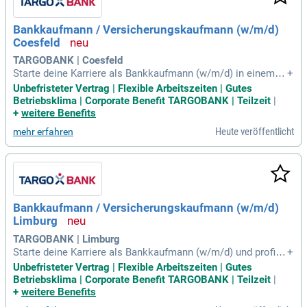
Bankkaufmann / Versicherungskaufmann (w/m/d)
Coesfeld
TARGOBANK | Coesfeld
Starte deine Karriere als Bankkaufmann (w/m/d) in einem d
+
ynamischen Umfeld! Wir suchen motivierte Talente mit eine
Unbefristeter Vertrag | Flexible Arbeitszeiten | Gutes
r Ausbildung in der Finanzdienstleistungsbranche und einem
Betriebsklima | Corporate Benefit TARGOBANK | Teilzeit
|
C1-Sprachniveau in Deutsch. Berufserfahrung in der persönli
+
weitere Benefits
chen Beratung sowie Freude am Außendienst sind entschei
Heute veröffentlicht
mehr erfahren
dend. Du bietest einen erstklassigen Service, immer individu
ell und auf Augenhöhe. Profitiere von einem unbefristeten A
rbeitsvertrag und flexiblen Arbeitszeiten, die sich deinem Le
ben anpassen! Besitze auch einen Führerschein der Klasse
B und einen eigenen PKW für deinen Einsatz.
Bankkaufmann / Versicherungskaufmann (w/m/d)
Limburg
TARGOBANK | Limburg
Starte deine Karriere als Bankkaufmann (w/m/d) und profitie
+
re von einer unbefristeten Anstellung in einem wachsenden
Unbefristeter Vertrag | Flexible Arbeitszeiten | Gutes
Unternehmen. Voraussetzungen sind eine Ausbildung in der
Betriebsklima | Corporate Benefit TARGOBANK | Teilzeit
|
Finanzdienstleistung und ein Sprachniveau von mindestens
+
weitere Benefits
C1, da die Einarbeitung auf Deutsch erfolgt. Du bringst erste