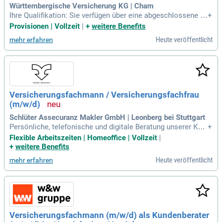
Württembergische Versicherung KG | Cham
Ihre Qualifikation: Sie verfügen über eine abgeschlossene A
+
usbildung im Versicherungs- oder Finanzbereich und haben
Provisionen | Vollzeit
|
+
weitere Benefits
Erfahrung im Versicherungsvertrieb. Idealerweise sind Sie g
Heute veröffentlicht
mehr erfahren
elernter Versicherungsfachmann (m/w/d).
Versicherungsfachmann / Versicherungsfachfrau
(m/w/d)
Schlüter Assecuranz Makler GmbH | Leonberg bei Stuttgart
Persönliche, telefonische und digitale Beratung unserer Kun
+
den; Analyse des Versicherungsbedarfs und Entwicklung ind
Flexible Arbeitszeiten | Homeoffice | Vollzeit
|
ividueller Lösungen; Kommunikation mit Versicherern sowi
+
weitere Benefits
e Begleitung im Schadenfall; Aufbau und Pflege langfristiger
Heute veröffentlicht
mehr erfahren
Kundenbeziehungen.
Versicherungsfachmann (m/w/d) als Kundenberater