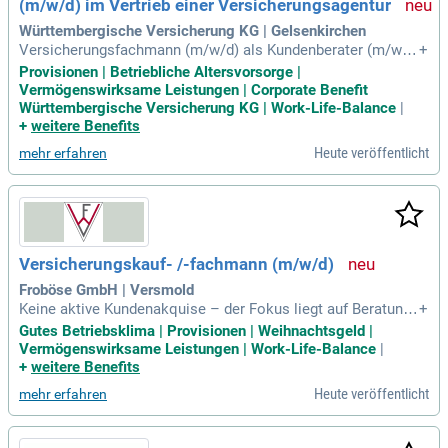
(m/w/d) im Vertrieb einer Versicherungsagentur
Württembergische Versicherung KG | Gelsenkirchen
Versicherungsfachmann (m/w/d) als Kundenberater (m/w/
+
d) im Vertrieb einer Versicherungsagentur: Kennziffer: 3505
Provisionen | Betriebliche Altersvorsorge |
0; Standort: Gelsenkirchen: Sie sind Teil eines engagierten T
Vermögenswirksame Leistungen | Corporate Benefit
eams und arbeiten in einer top ausgestatteten Versicherung
Württembergische Versicherung KG | Work-Life-Balance
|
sagentur.
+
weitere Benefits
Heute veröffentlicht
mehr erfahren
Versicherungskauf- /-fachmann (m/w/d)
Froböse GmbH | Versmold
Keine aktive Kundenakquise – der Fokus liegt auf Beratung
+
und Betreuung. abgeschlossene Ausbildung als Versicherun
Gutes Betriebsklima | Provisionen | Weihnachtsgeld |
gskaufmann / Versicherungsfachmann (m/w/d). optional: Z
Vermögenswirksame Leistungen | Work-Life-Balance
|
usatzausbildung zum Versicherungsfachwirt oder Betriebsw
+
weitere Benefits
irt (m/w/d). selbständige
Heute veröffentlicht
mehr erfahren