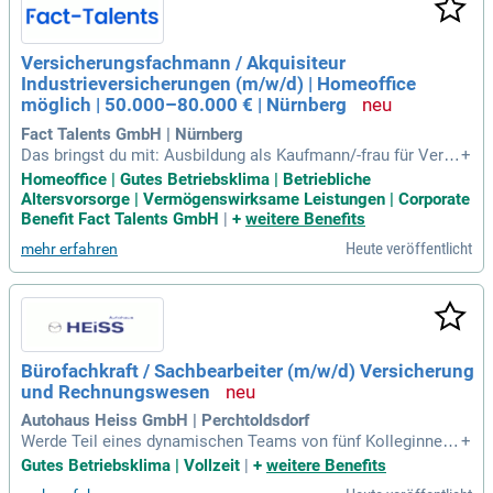
Versicherungsfachmann / Akquisiteur
Industrieversicherungen (m/w/d) | Homeoffice
möglich | 50.000–80.000 € | Nürnberg
Fact Talents GmbH | Nürnberg
Das bringst du mit: Ausbildung als Kaufmann/-frau für Versi
+
cherungen und Finanzen oder vergleichbare Qualifikation; Be
Homeoffice | Gutes Betriebsklima | Betriebliche
rufserfahrung im Bereich Industrieversicherungen; Vertriebli
Altersvorsorge | Vermögenswirksame Leistungen | Corporate
che Motivation und ausgeprägte Kundenorientierung; Komm
Benefit Fact Talents GmbH
|
+
weitere Benefits
unikationsstärke und
Heute veröffentlicht
mehr erfahren
Bürofachkraft / Sachbearbeiter (m/w/d) Versicherung
und Rechnungswesen
Autohaus Heiss GmbH | Perchtoldsdorf
Werde Teil eines dynamischen Teams von fünf Kolleginnen!
+
Nach einer kurzen Schulung erwarten dich spannende Aufga
Gutes Betriebsklima | Vollzeit
|
+
weitere Benefits
ben in unserer Versicherungs-Anmeldestelle, bei denen du a