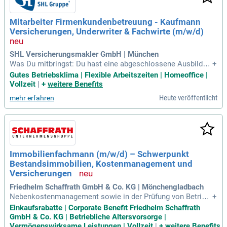
Mitarbeiter Firmenkundenbetreuung - Kaufmann
Versicherungen, Underwriter & Fachwirte (m/w/d)
SHL Versicherungsmakler GmbH | München
Was Du mitbringst: Du hast eine abgeschlossene Ausbildun
+
g zum Kaufmann (m/w/d) für Versicherung und Finanzen, id
Gutes Betriebsklima | Flexible Arbeitszeiten | Homeoffice |
ealerweise ergänzt durch ein betriebs- oder versicherungswi
Vollzeit
|
+
weitere Benefits
rtschaftliches Studium.
Heute veröffentlicht
mehr erfahren
Immobilienfachmann (m/w/d) – Schwerpunkt
Bestandsimmobilien, Kostenmanagement und
Versicherungen
Friedhelm Schaffrath GmbH & Co. KG | Mönchengladbach
Nebenkostenmanagement sowie in der Prüfung von Betrieb
+
skosten- und Dienstleisterabrechnungen; Erfahrung im Umg
Einkaufsrabatte | Corporate Benefit Friedhelm Schaffrath
ang und Zusammenarbeit mit Sachverständigen und Gutach
GmbH & Co. KG | Betriebliche Altersvorsorge |
tern; Kenntnisse im Mängel-, Gewährleistungs- und Instandh
Vermögenswirksame Leistungen | Vollzeit
|
+
weitere Benefits