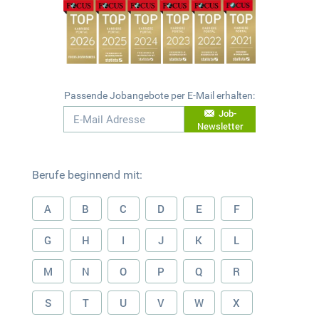
Passende Jobangebote per E-Mail erhalten:
Job-
Newsletter
Berufe beginnend mit:
A
B
C
D
E
F
G
H
I
J
K
L
M
N
O
P
Q
R
S
T
U
V
W
X