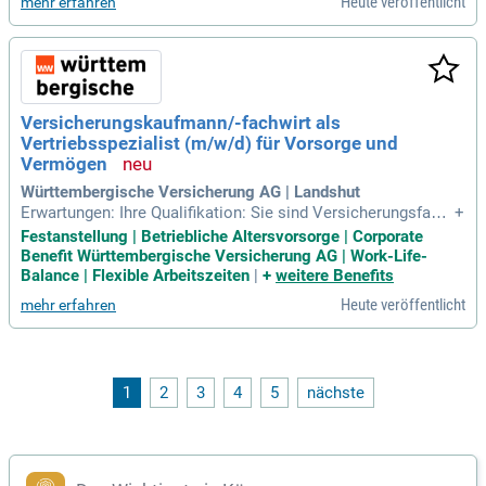
Heute veröffentlicht
mehr erfahren
ktiv mitgestalten kannst. Nutze die Chance auf vielfältige H
erausforderungen!
Versicherungskaufmann/-fachwirt als
Vertriebsspezialist (m/w/d) für Vorsorge und
Vermögen
Württembergische Versicherung AG | Landshut
Erwartungen: Ihre Qualifikation: Sie sind Versicherungsfach
+
wirt, Kaufmann für Versicherungen und Finanzanlagen oder
Festanstellung | Betriebliche Altersvorsorge | Corporate
Fachmann für Versicherungsvermittlung IHK (m/w/d) und ve
Benefit Württembergische Versicherung AG | Work-Life-
rfügen über eine mehrjährige Berufserfahrung im Versicheru
Balance | Flexible Arbeitszeiten
|
+
weitere Benefits
ngsvertrieb, idealerweise
Heute veröffentlicht
mehr erfahren
1
2
3
4
5
nächste