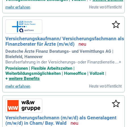
altungsmanagement; Erfahrung im Versicherungsmanagem
Heute veröffentlicht
mehr erfahren
ent
Versicherungskaufmann/ Versicherungsfachmann als
Finanzberater für Ärzte (m/w/d)
Deutsche Ärzte Finanz Beratungs- und Vermittlungs AG |
Bielefeld, Hannover
Berufserfahrung in der Versicherungs- oder Finanzdienstleis
+
tungsbranche: Mit abgeschlossener Ausbildung zum Versic
Provisionen | Flexible Arbeitszeiten |
herungsfachmann (m/w/d) oder Kaufmann für Versicherung
Weiterbildungsmöglichkeiten | Homeoffice | Vollzeit
|
en und Finanzen (m/w/d).
+
weitere Benefits
Heute veröffentlicht
mehr erfahren
Versicherungsfachmann (m/w/d) als Generalagent
(m/w/d) in Cham/ Bay. Wald