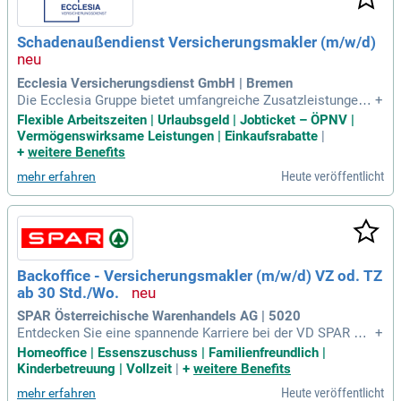
e Ihre Expertise ein und profitieren Sie von der Kombination
aus Versicherungslösungen und Immobilien. Lassen Sie un
Schadenaußendienst Versicherungsmakler (m/w/d)
s gemeinsam den Vermögensaufbau Ihrer Kunden fördern u
nd wirtschaftlichen Erfolg sichern.
Ecclesia Versicherungsdienst GmbH | Bremen
Die Ecclesia Gruppe bietet umfangreiche Zusatzleistungen
+
wie eGym-Wellpass, Dienstradleasing und Facharzt-Service.
Flexible Arbeitszeiten | Urlaubsgeld | Jobticket – ÖPNV |
Wir fördern Gleichberechtigung und schaffen ein respektvoll
Vermögenswirksame Leistungen | Einkaufsrabatte
|
es Arbeitsumfeld für alle Mitarbeitenden, unabhängig von H
+
weitere Benefits
erkunft oder Identität. Mit mehr als 2.400 Mitarbeitenden sin
Heute veröffentlicht
mehr erfahren
d wir einer der größten Versicherungsmakler in Deutschland
und Europa. Unser jährliches Prämienvolumen beträgt etwa
drei Milliarden Euro. Unsere Unternehmenspräsenz erstreck
t sich über ganz Deutschland sowie vier weitere europäisch
e Länder. Vertrauen Sie auf unsere Expertise in Versicherun
gslösungen und profitieren Sie von hochwertigen Corporate
Backoffice - Versicherungsmakler (m/w/d) VZ od. TZ
Benefits.
ab 30 Std./Wo.
SPAR Österreichische Warenhandels AG | 5020
Entdecken Sie eine spannende Karriere bei der VD SPAR Ver
+
sicherungsdienst-GmbH, einem erfahrenen Versicherungsm
Homeoffice | Essenszuschuss | Familienfreundlich |
akler. Verstärken Sie unser engagiertes Team und unterstüt
Kinderbetreuung | Vollzeit
|
+
weitere Benefits
zen Sie SPAR-Kolleg:innen sowie selbständige Kaufleute in
Heute veröffentlicht
mehr erfahren
allen Versicherungsfragen. Bewerben Sie sich jetzt!