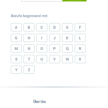
Berufe beginnend mit:
A
B
C
D
E
F
G
H
I
J
K
L
M
N
O
P
Q
R
S
T
U
V
W
X
Y
Z
Über Uns