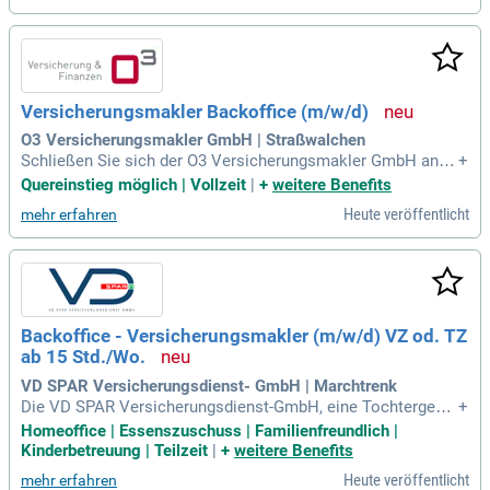
Versicherungsmakler Backoffice (m/w/d)
O3 Versicherungsmakler GmbH | Straßwalchen
Schließen Sie sich der O3 Versicherungsmakler GmbH an! A
+
ls unabhängiger Makler in Straßwalchen, Ried im Innkreis un
Quereinstieg möglich | Vollzeit
|
+
weitere Benefits
d Braunau am Inn suchen wir kundenorientierte Talente, die l
Heute veröffentlicht
mehr erfahren
ösungsorientiert arbeiten. Bewerben Sie sich jetzt!
Backoffice - Versicherungsmakler (m/w/d) VZ od. TZ
ab 15 Std./Wo.
VD SPAR Versicherungsdienst- GmbH | Marchtrenk
Die VD SPAR Versicherungsdienst-GmbH, eine Tochtergesel
+
lschaft von SPAR Österreich, bietet seit 35 Jahren maßgesc
Homeoffice | Essenszuschuss | Familienfreundlich |
hneiderte Versicherungsberatung für SPAR-Konzern Kolleg:i
Kinderbetreuung | Teilzeit
|
+
weitere Benefits
nnen und 700 selbständige SPAR-Kaufleute. Werden Sie Teil
Heute veröffentlicht
mehr erfahren
unseres erfahrenen Teams an sieben Standorten in Österrei