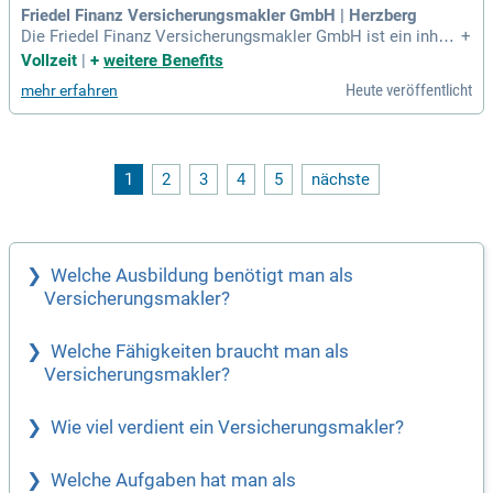
uns auf Ihre Bewerbung.
Friedel Finanz Versicherungsmakler GmbH | Herzberg
Die Friedel Finanz Versicherungsmakler GmbH ist ein inhab
+
ergeführter Anbieter für maßgeschneiderte Finanz- und Vers
Vollzeit
|
+
weitere Benefits
icherungslösungen. Unser Fokus liegt auf individueller Berat
Heute veröffentlicht
mehr erfahren
ung und der Schaffung langfristiger Kundenbeziehungen. Dur
ch unsere Expertise entwickeln wir Konzepte, die genau auf
deine Bedürfnisse abgestimmt sind. Transparenz, Vertrauen
und partnerschaftliche Zusammenarbeit sind dabei unsere S
chlüsselwerte. Wir suchen engagierte Teammitglieder, die ih
1
2
3
4
5
nächste
re Kompetenzen in einem dynamischen Umfeld einbringen
möchten. Werde Teil unseres Teams und profitiere von abw
echslungsreichen Aufgaben und einer respektvollen Arbeits
atmosphäre.
Welche Ausbildung benötigt man als
Versicherungsmakler?
Welche Fähigkeiten braucht man als
Versicherungsmakler?
Wie viel verdient ein Versicherungsmakler?
Welche Aufgaben hat man als