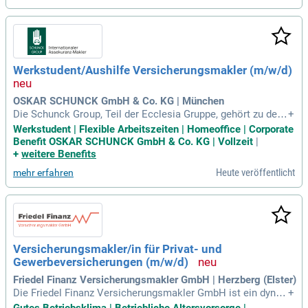
ch!
Werkstudent/Aushilfe Versicherungsmakler (m/w/d)
OSKAR SCHUNCK GmbH & Co. KG | München
Die Schunck Group, Teil der Ecclesia Gruppe, gehört zu den
+
führenden Versicherungsmaklern in Deutschland und Europ
Werkstudent | Flexible Arbeitszeiten | Homeoffice | Corporate
a. Mit über 2.400 Mitarbeitenden und einem Prämienvolume
Benefit OSKAR SCHUNCK GmbH & Co. KG | Vollzeit
|
n von rund drei Milliarden Euro jährlich bieten wir maßgesch
+
weitere Benefits
neiderte Lösungen für Unternehmen und Institutionen. Unse
Heute veröffentlicht
mehr erfahren
r Hauptsitz befindet sich in Detmold, und wir sind in ganz De
utschland sowie in vier europäischen Ländern aktiv. Unsere
Dienstleistungen umfassen die umfassende Verwaltung von
Verträgen, Dokumentation von Versicherungsscheinen und
die Pflege von Kundendaten. Wir suchen engagierte Studiere
nde der Betriebs- und Wirtschaftswissenschaften, die unser
Versicherungsmakler/in für Privat- und
Team verstärken möchten. Entdecken Sie Ihre Möglichkeite
Gewerbeversicherungen (m/w/d)
n bei der Schunck Group!
Friedel Finanz Versicherungsmakler GmbH | Herzberg (Elster)
Die Friedel Finanz Versicherungsmakler GmbH ist ein dyna
+
misches, inhabergeführtes Unternehmen, das sich auf indivi