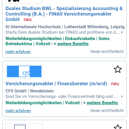
Duales Studium BWL - Spezialisierung Accounting &
Controlling (B.A.) - FINAS Versicherungsmakler
GmbH
IU Internationale Hochschule | Lutherstadt Wittenberg, Leipzig
Starte Dein duales Studium bei FINAS und profitiere von übe
+
r 30 Jahren Erfahrung in der Versicherungsbranche! Als Teil
Weiterbildungsmöglichkeiten | Einkaufsrabatte | Gutes
des Teams der FINAS Versicherungsmakler GmbH erhältst
Betriebsklima | Vollzeit
|
+
weitere Benefits
Du eine fundierte Ausbildung ohne Studiengebühren. Stattde
Heute veröffentlicht
mehr erfahren
ssen bieten wir eine monatliche Vergütung von 500 € brutto.
Du arbeitest in einem innovativen Umfeld und profitierst von
Entwicklungs- und Weiterbildungsmöglichkeiten. Zudem er
wartet Dich eine offene und familiäre Unternehmenskultur
mit motivierten Kolleg:innen. Werde Teil unseres erfolgreich
en Teams und starte am 1. Oktober 2026 durch!
Versicherungsmakler / Finanzberater (m/w/d)
CFS GmbH | Wendelstein
Sind Sie im Versicherungs- oder Finanzvertrieb tätig und wol
+
len Ihre Beratungskompetenz erweitern? Die CFS GmbH biet
Weiterbildungsmöglichkeiten | Vollzeit
|
+
weitere Benefits
et Ihnen ein ideales Umfeld, um Ihren Kundenstamm ganzhe
Heute veröffentlicht
mehr erfahren
itlich zu betreuen. Unser Fokus liegt auf Kapitalanlagen in I
mmobilien, perfekt für langfristig orientierte Investoren. Hie
r schaffen wir wertvolle Schnittstellen zu Versicherung und
Vorsorge, um Ihre Kunden umfassend zu beraten. Bringen Si