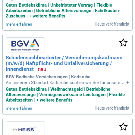
erungen und Finanzen (m/w/d) oder Versicherungsfachfrau
Gutes Betriebsklima | Unbefristeter Vertrag | Flexible
(m/w/d); Mehrjährige Berufserfahrung in einer vergleichbare
Arbeitszeiten | Betriebliche Altersvorsorge | Fahrtkosten-
n Tätigkeit; Gute Kenntnisse über Produkte und Bedingungen
Zuschuss
|
+
weitere Benefits
im Versicherungsmarkt;
Heute veröffentlicht
mehr erfahren
Schadensachbearbeiter / Versicherungskaufmann
(m/w/d) Haftpflicht- und Unfallversicherung /
Innendienst
BGV Badische Versicherungen | Karlsruhe
An unserem Standort Karlsruhe suchen wir Sie für unseren
+
Bereich Schaden zum nächstmöglichen Zeitpunkt als Schad
Gutes Betriebsklima | Weihnachtsgeld | Betriebliche
ensachbearbeiter / Versicherungskaufmann (m/w/d) Haftpfl
Altersvorsorge | Vermögenswirksame Leistungen | Flexible
icht- und Unfallversicherung / Innendienst Ihre Aufgaben – s
Arbeitszeiten
|
+
weitere Benefits
o bringen Sie uns voran
Heute veröffentlicht
mehr erfahren