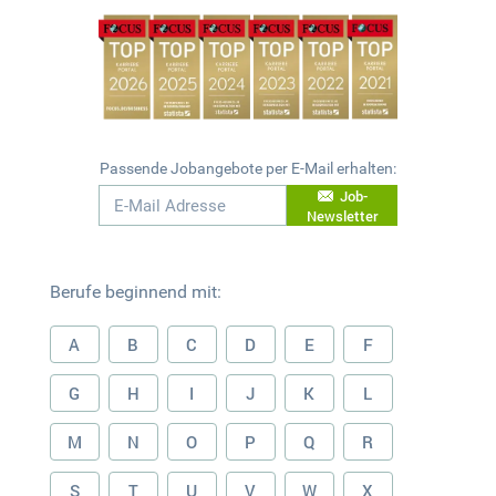
Passende Jobangebote per E-Mail erhalten:
Job-
Newsletter
Berufe beginnend mit:
A
B
C
D
E
F
G
H
I
J
K
L
M
N
O
P
Q
R
S
T
U
V
W
X