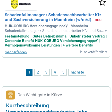
Schadenfallmanager / Schadensachbearbeiter Kfz-
und Sachversicherung in Mannheim (w/m/d)
HUK-COBURG Versicherungsgruppe\' | Mannheim
Schadenfallmanager / Schadensachbearbeiter Kfz- und Sach
+
versicherung in Mannheim (w/m/d): Mannheim, Baden-Württ
Festanstellung | Gutes Betriebsklima | Unbefristeter Vertrag |
emberg, Deutschland: Beschäftigungsart Vollzeit; Wochenar
Corporate Benefit HUK-COBURG Versicherungsgruppe\' |
beitszeit 38 Stunden; Befristungsart Unbefristet; Besetzungs
Vermögenswirksame Leistungen
|
+
weitere Benefits
start 01.10.2026.
Heute veröffentlicht
mehr erfahren
1
2
3
4
5
nächste
Das Wichtigste in Kürze
Kurzbeschreibung
Versicherungssachbearbeiter Jobs