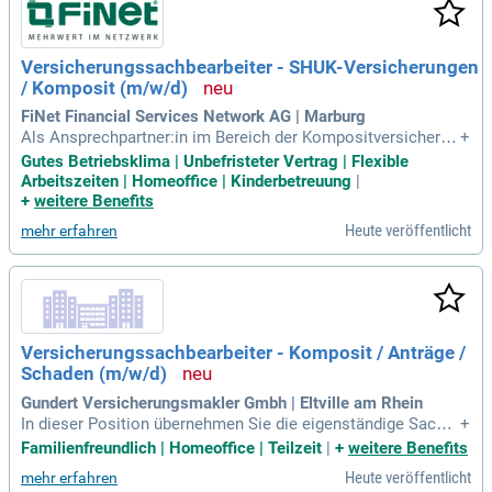
Versicherungssachbearbeiter - SHUK-Versicherungen
/ Komposit (m/w/d)
FiNet Financial Services Network AG | Marburg
Als Ansprechpartner:in im Bereich der Kompositversicherun
+
g unterstützt du unsere Partner:innen individuell. Deine Aufg
Gutes Betriebsklima | Unbefristeter Vertrag | Flexible
aben umfassen Produktrecherchen und Marktanalysen, wod
Arbeitszeiten | Homeoffice | Kinderbetreuung
|
urch du strategische Entscheidungen erleichterst. Du führst
+
weitere Benefits
Schulungen durch und bereitest Inhalte überzeugend auf. Zu
Heute veröffentlicht
mehr erfahren
dem übernimmst du das Formularmanagement und kümmer
st dich um die Pflege relevanter Dokumente. Durch die Zusa
mmenarbeit mit Gesellschaften verhandelst du über Sonder
produkte und baust unser Netzwerk weiter aus. Mit deinem
fundierten Fachwissen und der sicheren Nutzung gängiger
MS-Office-Anwendungen arbeitest du eigenständig, behältst
Versicherungssachbearbeiter - Komposit / Anträge /
den Überblick und trägst aktiv zu unseren Teamzielen bei.
Schaden (m/w/d)
Gundert Versicherungsmakler Gmbh | Eltville am Rhein
In dieser Position übernehmen Sie die eigenständige Sachb
+
earbeitung im Kompositbereich und betreuen sowohl Privat-
Familienfreundlich | Homeoffice | Teilzeit
|
+
weitere Benefits
als auch Gewerbekunden im Innendienst. Zu Ihren Aufgaben
Heute veröffentlicht
mehr erfahren
gehören die Bearbeitung von Anträgen, Vertragsänderungen