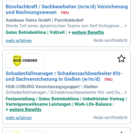
Bürofachkraft / Sachbearbeiter (m/w/d) Versicherung
und Rechnungswesen
Autohaus Heiss GmbH | Perchtoldsdorf
Werde Teil eines dynamischen Teams von fünf Kolleginnen!
+
Nach einer kurzen Schulung erwarten dich spannende Aufga
Gutes Betriebsklima | Vollzeit
|
+
weitere Benefits
ben in unserer Versicherungs-Anmeldestelle, bei denen du a
Heute veröffentlicht
mehr erfahren
ktiv mitgestalten kannst. Nutze die Chance auf vielfältige H
erausforderungen!
Schadenfallmanager / Schadensachbearbeiter Kfz-
und Sachversicherung in Gießen (w/m/d)
HUK-COBURG Versicherungsgruppe\' | Gießen
Schadenfallmanager / Schadensachbearbeiter Kfz- und Sach
+
versicherung in Gießen (w/m/d): Gießen, Hessen, Deutschla
Festanstellung | Gutes Betriebsklima | Unbefristeter Vertrag |
nd: Beschäftigungsart Vollzeit; Wochenarbeitszeit 38 Stund
Vermögenswirksame Leistungen | Work-Life-Balance
|
en; Befristungsart Unbefristet; Besetzungsstart ab sofort.
+
weitere Benefits
Heute veröffentlicht
mehr erfahren