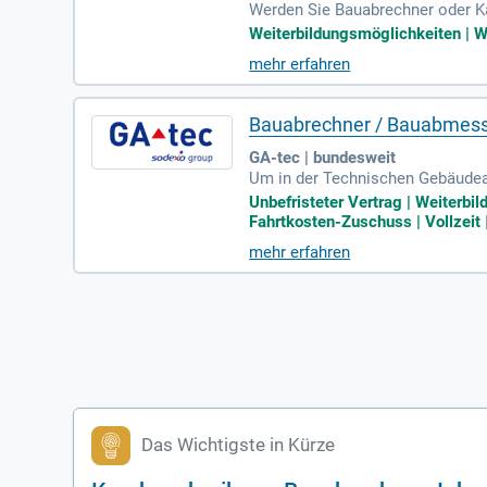
Werden Sie Bauabrechner oder Kal
zu führenden Arbeitgebern, die 
Weiterbildungsmöglichkeiten | W
e Ihre Bedürfnisse berücksichtige
mehr erfahren
en Arbeitszeiten schaffen wir ei
atte und Gesundheitsförderungs
Bauabrechner / Bauabmes
GA-tec | bundesweit
Um in der Technischen Gebäudeaus
tellung von Aufmaßen, die Abrec
Unbefristeter Vertrag | Weiterb
ostenverfolgungen durch und erst
Fahrtkosten-Zuschuss | Vollzeit
Abweichungen gehören ebenfalls z
mehr erfahren
fmännischen Steuerung unserer 
ie Erfahrung in der Bauabrechnun
Das Wichtigste in Kürze