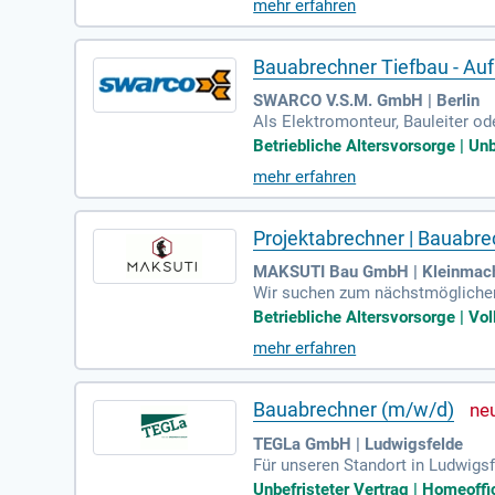
mehr erfahren
sser oder Bauzeichner (m/w/d) un
n entspricht. Bewerben Sie sich 
Bauabrechner Tiefbau - Au
SWARCO V.S.M. GmbH | Berlin
Als Elektromonteur, Bauleiter ode
troinstallationen und Verkehrsle
Betriebliche Altersvorsorge | Unbe
Vollständigkeit. Zusammenarbeit 
mehr erfahren
e abgeschlossene technische Au
trag zur Mobilität zu leisten und
Projektabrechner | Bauabre
MAKSUTI Bau GmbH | Kleinmac
Wir suchen zum nächstmöglichen 
rechnung von Bauleistungen sowi
Betriebliche Altersvorsorge | Vol
g gemäß Leistungsverzeichnis un
mehr erfahren
wie deren Positionen im Leistun
enso wie mehrjährige Berufserfa
Bauabrechner (m/w/d)
TEGLa GmbH | Ludwigsfelde
Für unseren Standort in Ludwigs
gehören die Erstellung prüffähi
Unbefristeter Vertrag | Homeoffic