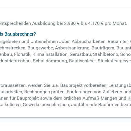
 entsprechenden Ausbildung bei 2.980 € bis 4.170 € pro Monat.
als Bauabrechner?
beitsgebieten und Unternehmen Jobs: Abbrucharbeiten, Bauämte
ehrsstrecken, Baugewerbe, Asbestsanierung, Bauträgern, Bauunt
enbau, Floristik, Klimainstallation, Gerüstbau, Stahlbetonb, Sch
Industrieofenbau, Schalldämmung, Bautischlerei, Stuckateurgewe
oraussetzen, werden Sie u.a. Bauprojekt vorbereiten, Leistungsb
sarbeiten, Rechnungen prüfen, Forderungen von Zulieferer und 
länen für Bauprojekt sowie dem örtlichen Aufmaß Mengen und K
kalkulieren, Gewerke ausschreiben, ausführende Baufirmen beau