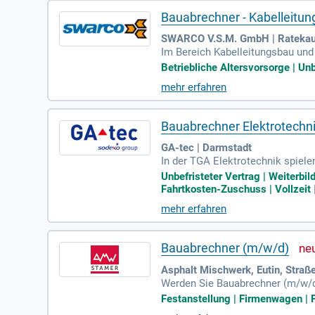
Bauabrechner - Kabelleitun
SWARCO V.S.M. GmbH | Rateka
Im Bereich Kabelleitungsbau und
fundierte Kenntnisse der VOB Tei
Betriebliche Altersvorsorge | Unbe
ie Pläne und Zeichnungen auf Vol
mehr erfahren
ungen und Probleme. Eine abges
weise bringen Sie 1-3 Jahre Ber
Bauabrechner Elektrotechn
GA-tec | Darmstadt
In der TGA Elektrotechnik spiel
Mit einem ausgeprägten technisc
Unbefristeter Vertrag | Weiterb
en. Darüber hinaus unterstützen
Fahrtkosten-Zuschuss | Vollzeit
e fließt in die Kostenverfolgung,
mehr erfahren
Partnern und der Bauleitung stel
Bauabrechner (m/w/d)
Asphalt Mischwerk, Eutin, Straß
Werden Sie Bauabrechner (m/w/d)
en die VOB-gerechte Abrechnung,
Festanstellung | Firmenwagen | P
t bringen Sie Kenntnisse im Str