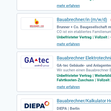
ittlung basierend auf Plänen un
mehr erfahren
ng mit der Bau- und Projektleit
gen über Kenntnisse in VOB sow
Bauabrechner/in (m/w/d)
Brunner + Co. Baugesellschaft
CO ist ein etabliertes Familien
tadtbild aktiv mit und stemmen 
Unbefristeter Vertrag | Vollzeit
|
zentralen Anbieter von Bauleistu
mehr erfahren
Immobilien-Wertschöpfungskette
st Du die Abrechnung von Hochb
Bauabrechner Elektrotechn
GA-tec Gebäude- und Anlagente
Wir suchen einen Bauabrechner El
tteam und kommunizieren eng mit
Unbefristeter Vertrag | Weiterb
Elektrotechnik auf Grundlage vo
Fahrtkosten-Zuschuss | Vollzeit
nd evaluieren die Aufmaße von Na
mehr erfahren
e zur Analyse von Abweichungen d
Bauabrechner/Kalkulator Hoc
DIEPA | Berlin