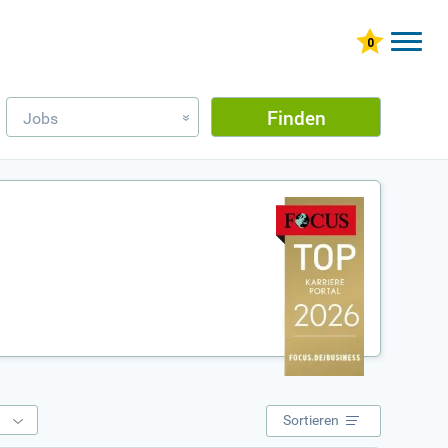
Finden
Jobs
»
e
Sortieren