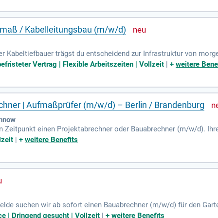
d beherrschen die deutsche Sprache fließend. Profitieren Sie von ei
jetzt und werden Sie Teil unseres Teams!
fmaß / Kabelleitungsbau (m/w/d)
r Kabeltiefbauer trägst du entscheidend zur Infrastruktur von morge
itsysteme effizient zu gestalten. Du erstellst präzise Aufmaßskizze
fristeter Vertrag | Flexible Arbeitszeiten | Vollzeit
|
+
weitere Bene
mit der Bauleitung ist essenziell, um Abweichungen frühzeitig zu 
sbildung in Bauwesen, Tiefbau oder Vermessungstechnik mit. Nutze
 deine Karriere voranzutreiben.
chner | Aufmaßprüfer (m/w/d) – Berlin / Brandenburg
hnow
Zeitpunkt einen Projektabrechner oder Bauabrechner (m/w/d). Ihr
e die Erstellung und Prüfung von Aufmaßen. Sie sind verantwortlic
lzeit
|
+
weitere Benefits
d arbeiten eng mit der Bau- und Projektleitung zusammen. Zudem e
gsverzeichnis. Eine abgeschlossene technische Ausbildung oder ein
hrung. Bewerben Sie sich jetzt und gestalten Sie unsere Abrechnung
felde suchen wir ab sofort einen Bauabrechner (m/w/d) für den Gar
ger Aufmaße, Abrechnungen nach VOB sowie Leistungsverzeichnisse
e | Dringend gesucht | Vollzeit
|
+
weitere Benefits