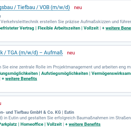
gsbau / Tiefbau / VOB (m/w/d)
u
 Verkehrsleittechnik erstellen Sie präzise Aufmaßskizzen und führ
le B und C und erfassen Maße direkt auf der Baustelle, eng koordin
fristeter Vertrag | Flexible Arbeitszeiten | Vollzeit
|
+
weitere Bene
lständigkeit und Plausibilität. Mit Ihrer ausgeprägten Kommunikati
chlossene technische Ausbildung in Bauwesen, Tiefbau oder Vermes
ufserfahrung im Aufmaß oder ähnlichen Bereichen mit.
ik / TGA (m/w/d) – Aufmaß
en Sie eine zentrale Rolle im Projektmanagement und arbeiten eng m
hen Verständnis und Zahlenaffinität erstellen und prüfen Sie Aufm
ildungsmöglichkeiten | Aufstiegsmöglichkeiten | Vermögenswirksame 
 Sie die Abrechnung von Bau- und Elektroarbeiten und prüfen die A
|
+
weitere Benefits
 -kontrolle und -prognose ein, während Sie Soll-Ist-Vergleiche durc
len Sie eine VOB-gerechte Dokumentation sicher. Bringen Sie Ihre F
en- und Tiefbau GmbH & Co. KG | Eutin
 in Eutin und gestalten Sie erfolgreich Baumaßnahmen im Straßen
 das Erstellen von Aufmaßen mit GPS sowie die enge Zusammenarbe
arkplatz | Homeoffice | Vollzeit
|
+
weitere Benefits
aßen- und Tiefbau mit und haben bereits Erfahrung in der Abrechnun