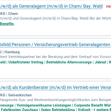
w/d) als Generalagent (m/w/d) in Cham/ Bay. Wald
 KG | Cham
/w/d) und Generalagent (m/w/d) in Cham/Bay. Wald! Bei der Württ
 agierst als selbstständiger Unternehmer. Du bist für die Führung
 Benefits
ngaktivitäten. Bestehende Kundenbeziehungen pflegst du aktiv, wäh
dividuelle und ganzheitliche Beratung zu unseren Versicherungslösu
sbildung im Versicherungs- oder Finanzbereich sowie Erfahrung im 
ftsfeld Personen / Versicherungsvertrieb Generalagente
G | Hamburg
itest Vertriebspartner bei der Beratung und dem Verkauf von Vorso
dadurch den gemeinsamen Vertriebserfolg.
ld | Unbefristeter Vertrag | Betriebliche Altersvorsorge | Jobrad | 
w/d) als Kundenberater (m/w/d) im Vertrieb einer Vers
KG | Gelsenkirchen
fangreiche Aus- und Weiterentwicklungsmöglichkeiten zum Beispie
tzung durch unsere Spezialisten vor Ort.
rsvorsorge | Vermögenswirksame Leistungen | Corporate Benefit Wü
 | Fahrtkosten-Zuschuss | Gutes Betriebsklima | Vollzeit
|
+
weitere 