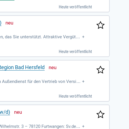
Heute veröffentlicht
)
 das Sie unterstützt. Attraktive Vergütun
+
eiten.
Heute veröffentlicht
Region Bad Hersfeld
 Außendienst für den Vertrieb von Versich
+
Heute veröffentlicht
/w/d)
ilhelmstr. 3 – 78120 Furtwangen: Sv.de/fe
+