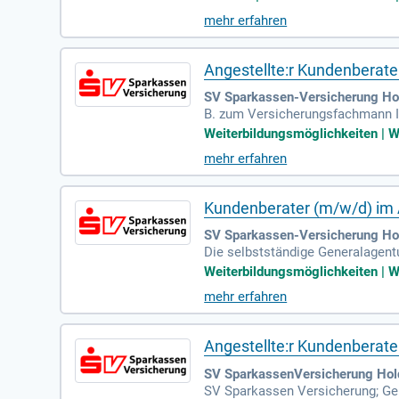
mehr erfahren
Angestellte:r Kundenberater
SV Sparkassen-Versicherung Hol
B. zum Versicherungsfachmann IH
g; Eine feste Anstellung bei der
Weiterbildungsmöglichkeiten | Wo
mehr erfahren
Kundenberater (m/w/d) im A
SV Sparkassen-Versicherung Hol
Die selbstständige Generalagent
erungen für die Region Bad Her
Weiterbildungsmöglichkeiten | Wo
mehr erfahren
Angestellte:r Kundenberate
SV SparkassenVersicherung Hol
SV Sparkassen Versicherung; Gen