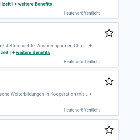
llzeit
|
+
weitere Benefits
Heute veröffentlicht
/steffen.hueftle: Ansprechpartner; Chris Z
+
lzeit
|
+
weitere Benefits
Heute veröffentlicht
sche Weiterbildungen in Kooperation mit d
+
ner eigenen Finanzagentur
Heute veröffentlicht