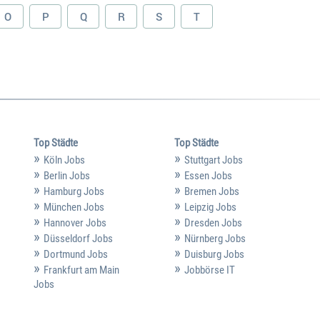
O
P
Q
R
S
T
Top Städte
Top Städte
Köln Jobs
Stuttgart Jobs
Berlin Jobs
Essen Jobs
Hamburg Jobs
Bremen Jobs
München Jobs
Leipzig Jobs
Hannover Jobs
Dresden Jobs
Düsseldorf Jobs
Nürnberg Jobs
Dortmund Jobs
Duisburg Jobs
Frankfurt am Main
Jobbörse IT
Jobs