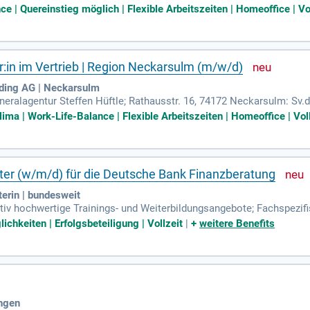
 David Kerner: Leiter der Vertriebsorganisation; Tel. 0171 8601543.
e | Quereinstieg möglich | Flexible Arbeitszeiten | Homeoffice | Vo
r:in im Vertrieb | Region Neckarsulm (m/w/d)
ding AG | Neckarsulm
ralagentur Steffen Hüftle; Rathausstr. 16, 74172 Neckarsulm: Sv.de
sation; Tel. 0160 97257947.
ima | Work-Life-Balance | Flexible Arbeitszeiten | Homeoffice | Vol
ter (w/m/d) für die Deutsche Bank Finanzberatung
terin | bundesweit
tiv hochwertige Trainings- und Weiterbildungsangebote; Fachspezifi
möglich; Möglichkeit zur Erschließung neuer Märkte und Gründung ei
chkeiten | Erfolgsbeteiligung | Vollzeit
|
+
weitere Benefits
ingen