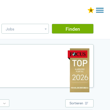
Finden
Jobs
»
e
Sortieren