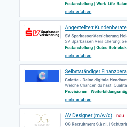
lix.broghammer: Ansprechpartner;
Festanstellung | Work-Life-Balanc
mehr erfahren
Angestellte:r Kundenberate
SV SparkassenVersicherung Hol
SV Sparkassen Versicherung; Gene
öller: Leiter der Vertriebsorgani
Festanstellung | Gutes Betriebskl
mehr erfahren
Selbstständiger Finanzbera
Colette - Deine digitale Headhun
Welche Chancen du hast: Qualita
er Frankfurt School of Finance 
Provisionen | Weiterbildungsmögli
mehr erfahren
AV Designer (m/w/d)
OG Recruitment S.à r.l. | Schüttr