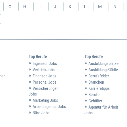
G
H
I
J
K
L
M
N
Top Berufe
Top Berufe
Ingenieur Jobs
Ausbildungsplätze
Vertrieb Jobs
Ausbildung Städte
hmen
Finanzen Jobs
Berufsfelder
Personal Jobs
Branchen
Versicherungen
Karrieretipps
Jobs
Berufe
Marketing Jobs
Gehälter
Arbeitsagentur Jobs
Agentur für Arbeit
Büro Jobs
Jobs