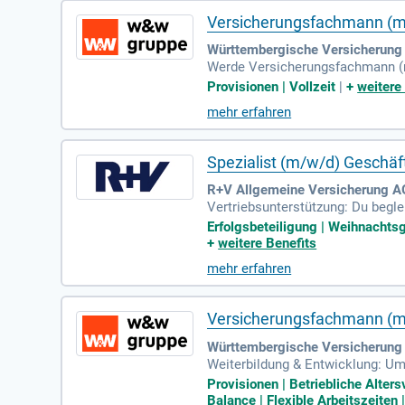
Versicherungsfachmann (m/
Württembergische Versicherung
Werde Versicherungsfachmann (m
nverantwortlich eine Agentur und
Provisionen | Vollzeit
|
+
weitere
dig und planst gezielte Marketi
mehr erfahren
ndenstamm stetig erweiterst. In
zung ist eine abgeschlossene Au
Spezialist (m/w/d) Geschä
R+V Allgemeine Versicherung A
Vertriebsunterstützung: Du begle
menkundengeschäft und stärkst 
Erfolgsbeteiligung | Weihnachtsge
+
weitere Benefits
mehr erfahren
Versicherungsfachmann (m/
Württembergische Versicherung 
Weiterbildung & Entwicklung: Um
neralagent; Persönliche Unterstü
Provisionen | Betriebliche Alte
Balance | Flexible Arbeitszeiten