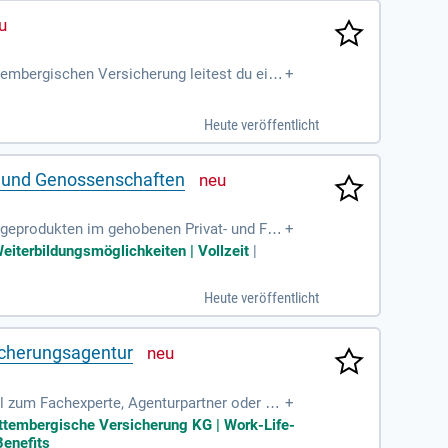
embergischen Versicherung leitest du eige
+
 und Weiterentwicklung deines Teams zustän
rend du neue Kunden gewinnst und deinen Ku
Heute veröffentlicht
ngen steht dabei im Mittelpunkt. Vorausset
Versicherungsvertrieb.
n und Genossenschaften
rgeprodukten im gehobenen Privat- und Fir
+
Weiterbildungsmöglichkeiten | Vollzeit
|
Heute veröffentlicht
icherungsagentur
l zum Fachexperte, Agenturpartner oder Ge
+
rttembergische Versicherung KG | Work-Life-
Benefits