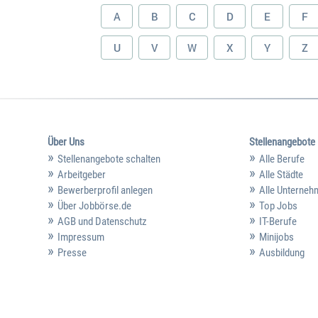
A
B
C
D
E
F
U
V
W
X
Y
Z
Über Uns
Stellenangebote
Stellenangebote schalten
Alle Berufe
Arbeitgeber
Alle Städte
Bewerberprofil anlegen
Alle Unterne
Über Jobbörse.de
Top Jobs
AGB und Datenschutz
IT-Berufe
Impressum
Minijobs
Presse
Ausbildung