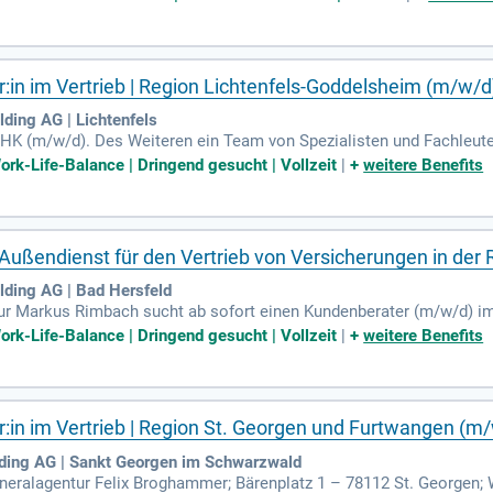
:in im Vertrieb | Region Lichtenfels-Goddelsheim (m/w/d
ding AG | Lichtenfels
K (m/w/d). Des Weiteren ein Team von Spezialisten und Fachleuten,
 Generalagentur mit attraktiven Verdienst- und Entwicklungsmöglichk
rk-Life-Balance | Dringend gesucht | Vollzeit
|
+
weitere Benefits
ußendienst für den Vertrieb von Versicherungen in der 
ding AG | Bad Hersfeld
ur Markus Rimbach sucht ab sofort einen Kundenberater (m/w/d) im
sfeld und Umgebung.
rk-Life-Balance | Dringend gesucht | Vollzeit
|
+
weitere Benefits
r:in im Vertrieb | Region St. Georgen und Furtwangen (m
ding AG | Sankt Georgen im Schwarzwald
eralagentur Felix Broghammer; Bärenplatz 1 – 78112 St. Georgen; W