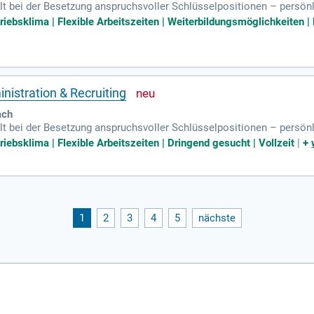
t bei der Besetzung anspruchsvoller Schlüsselpositionen – persönli
riebsklima | Flexible Arbeitszeiten | Weiterbildungsmöglichkeiten | 
nistration & Recruiting
ach
t bei der Besetzung anspruchsvoller Schlüsselpositionen – persönli
riebsklima | Flexible Arbeitszeiten | Dringend gesucht | Vollzeit
|
+
1
2
3
4
5
nächste