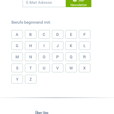
Job-
Newsletter
Berufe beginnend mit:
A
B
C
D
E
F
G
H
I
J
K
L
M
N
O
P
Q
R
S
T
U
V
W
X
Y
Z
Über Uns