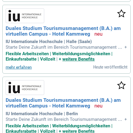
Duales Studium Tourismusmanagement (B.A.) am
virtuellen Campus - Hotel Kammweg
IU Internationale Hochschule | Halle (Saale)
Starte Deine Zukunft im Bereich Tourismusmanagement ge
+
meinsam mit dem Hotel Kammweg und der IU International
Flexible Arbeitszeiten | Weiterbildungsmöglichkeiten |
en Hochschule (IU).
Einkaufsrabatte | Vollzeit
|
+
weitere Benefits
Heute veröffentlicht
mehr erfahren
Duales Studium Tourismusmanagement (B.A.) am
virtuellen Campus - Hotel Kammweg
IU Internationale Hochschule | Berlin
Starte Deine Zukunft im Bereich Tourismusmanagement ge
+
meinsam mit dem Hotel Kammweg und der IU International
Flexible Arbeitszeiten | Weiterbildungsmöglichkeiten |
en Hochschule (IU).
Einkaufsrabatte | Vollzeit
|
+
weitere Benefits