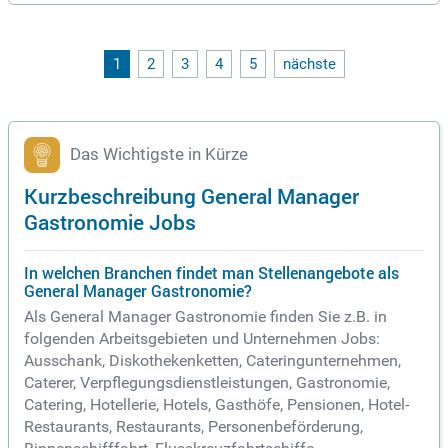
rtigen Miettextilien versorgt werden. Unser Headoffice in Ha
mburg optimiert die Abläufe und unterstützt die Niederlassu
ngen mit zentralen Services. Dieses nachhaltige Konzept för
dert nicht nur wirtschaftlichen Erfolg, sondern auch kontinui
1
2
3
4
5
nächste
erliches Wachstum. Aktuell suchen wir einen General Mana
ger/Niederlassungsleiter (m/w/d) für unsere Standorte in Ka
iserslautern und Landstuhl. Bewerben Sie sich jetzt und wer
den Sie Teil unseres dynamischen Teams!
Das Wichtigste in Kürze
Kurzbeschreibung General Manager
Gastronomie Jobs
In welchen Branchen findet man Stellenangebote als
General Manager Gastronomie?
Als General Manager Gastronomie finden Sie z.B. in
folgenden Arbeitsgebieten und Unternehmen Jobs:
Ausschank, Diskothekenketten, Cateringunternehmen,
Caterer, Verpflegungsdienstleistungen, Gastronomie,
Catering, Hotellerie, Hotels, Gasthöfe, Pensionen, Hotel-
Restaurants, Restaurants, Personenbeförderung,