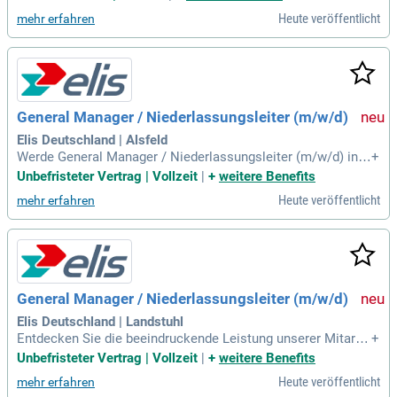
Heute veröffentlicht
mehr erfahren
General Manager / Niederlassungsleiter (m/w/d)
Elis Deutschland | Alsfeld
Werde General Manager / Niederlassungsleiter (m/w/d) in A
+
lsfeld und hebe unseren Standort auf das nächste Level! Als
Unbefristeter Vertrag | Vollzeit
|
+
weitere Benefits
zupackende Führungspersönlichkeit mit akademischem Hin
Heute veröffentlicht
mehr erfahren
tergrund bringst du Erfahrung in der erfolgreichen Motivatio
n gewerblicher Teams mit. In dieser Schlüsselposition über
nimmst du die P&L-Verantwortung und gestaltest aktiv unse
ren Erfolg. Dein Innovationsgeist und strategischer Weitblic
k sind entscheidend, um unsere Wachstumsziele voranzutre
iben. Du leitest alle operativen und strategischen Belange d
General Manager / Niederlassungsleiter (m/w/d)
eines Standorts und entwickelst nachhaltige Strategien. Be
wirb dich jetzt und gestalte die Zukunft unserer Niederlassu
Elis Deutschland | Landstuhl
ng aktiv mit!
Entdecken Sie die beeindruckende Leistung unserer Mitarbe
+
itenden in Deutschland und Österreich! An unseren 49 Stand
Unbefristeter Vertrag | Vollzeit
|
+
weitere Benefits
orten stellen wir sicher, dass Hotellerie, Gastronomie, Gesu
Heute veröffentlicht
mehr erfahren
ndheitswesen sowie Industrie und Handel stets mit hochwe