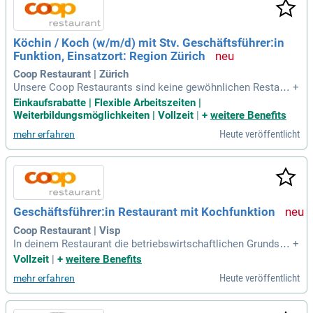
Köchin / Koch (w/m/d) mit Stv. Geschäftsführer:in
Funktion, Einsatzort: Region Zürich
Coop Restaurant | Zürich
Unsere Coop Restaurants sind keine gewöhnlichen Restaur
+
ants. Sie sind Orte der Begegnung, an denen die gesamte Sc
Einkaufsrabatte | Flexible Arbeitszeiten |
hweiz zusammenkommt. Als Teil unseres Teams wirst Du n
Weiterbildungsmöglichkeiten | Vollzeit
|
+
weitere Benefits
icht nur einen Job haben, sondern Teil dieser Gemeinschaft
Heute veröffentlicht
mehr erfahren
sein.
Geschäftsführer:in Restaurant mit Kochfunktion
Coop Restaurant | Visp
In deinem Restaurant die betriebswirtschaftlichen Grundsät
+
ze einhalten? Für dich selbstverständlich. Dass du dein Tea
Vollzeit
|
+
weitere Benefits
m im Tagesgeschäft unterstützt, ist für dich als Geschäftsfü
Heute veröffentlicht
mehr erfahren
hrer:in normal. Abgeschlossene Grundbildung als Köchin/K
och?