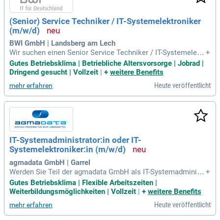
(Senior) Service Techniker / IT-Systemelektroniker
(m/w/d)
BWI GmbH | Landsberg am Lech
Wir suchen einen Senior Service Techniker / IT-Systemelektr
+
oniker (m/w/d) in München (Nord) oder Landsberg am Lech.
Gutes Betriebsklima | Betriebliche Altersvorsorge | Jobrad |
Sie unterstützen die Bundeswehr mit Vor-Ort-Services wie E
Dringend gesucht | Vollzeit
|
+
weitere Benefits
ntstörungen und Neuinstallationen von IT- und TK-Endgeräte
Heute veröffentlicht
mehr erfahren
n. Zu Ihren Aufgaben zählen Installation, Inbetriebnahme so
wie Wartung von Hardware und die Durchführung von IMAC
D-Aufträgen. Im 1st- und 2nd-Level-Support stehen Sie den U
sern zur Seite und unterstützen sie bei der Nutzung der IT-Inf
rastruktur. Zudem übernehmen Sie die Inbetriebsetzung von
Netzwerk- und Serverumgebungen und begleiten wichtige Pr
IT-Systemadministrator:in oder IT-
ojekte. Interessiert? Bewerben Sie sich noch heute!
Systemelektroniker:in (m/w/d)
agmadata GmbH | Garrel
Werden Sie Teil der agmadata GmbH als IT-Systemadministr
+
ator:in oder IT-Systemelektroniker:in (m/w/d) und gestalten
Gutes Betriebsklima | Flexible Arbeitszeiten |
Sie digitale Prozesse in der Lebensmittelbranche! Seit über
Weiterbildungsmöglichkeiten | Vollzeit
|
+
weitere Benefits
30 Jahren optimieren wir die Wertschöpfungskette tierische
Heute veröffentlicht
mehr erfahren
r Lebensmittel mit innovativen Softwarelösungen. Ihre Aufg
aben umfassen die Administration von Windows-Client- und