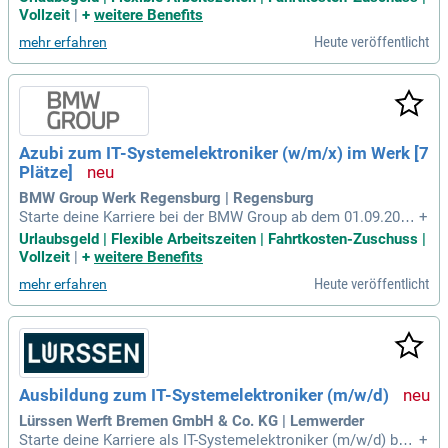
prozess ab dem 01.09.2027. Voraussetzung sind gute Deuts
Vollzeit
|
+
weitere Benefits
chkenntnisse und die Mittlere Reife. Profitieren Sie von attra
Heute veröffentlicht
mehr erfahren
ktiven Vergütungen, Weihnachts- und Urlaubsgeld sowie her
vorragenden Übernahmechancen. Genießen Sie flexible Arb
eitszeiten, persönliche Förderung und zahlreiche Entwicklun
gsmöglichkeiten. Außerdem bieten wir vergünstigte Azubi-
Wohnheime in München und eine Vielzahl an Freizeitangebo
ten. Erfahren Sie mehr über die Vorteile und Benefits unter b
Azubi zum IT-Systemelektroniker (w/m/x) im Werk [7
mw.jobs/waswirbieten.
Plätze]
BMW Group Werk Regensburg | Regensburg
Starte deine Karriere bei der BMW Group ab dem 01.09.202
+
7! Du benötigst gute Deutschkenntnisse und mindestens die
Urlaubsgeld | Flexible Arbeitszeiten | Fahrtkosten-Zuschuss |
Mittlere Reife. Unsere Auswahl basiert auf Persönlichkeit, E
Vollzeit
|
+
weitere Benefits
rfahrung und Fähigkeiten der Bewerber:innen. Freu dich auf
Heute veröffentlicht
mehr erfahren
attraktive Vergütung, Weihnachts- und Urlaubsgeld sowie fle
xible Arbeitszeiten. Zudem bieten wir hervorragende Überna
hmechancen und vielfältige Entwicklungsmöglichkeiten. Pr
ofitiere von Mitarbeiterrabatten, betrieblichen Gesundheitsa
ngeboten und weiteren Vergünstigungen, die deine Ausbildu
ng unvergesslich machen!
Ausbildung zum IT-Systemelektroniker (m/w/d)
Lürssen Werft Bremen GmbH & Co. KG | Lemwerder
Starte deine Karriere als IT-Systemelektroniker (m/w/d) bei
+