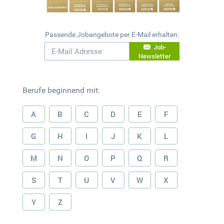
Passende Jobangebote per E-Mail erhalten:
Job-
Newsletter
Berufe beginnend mit:
A
B
C
D
E
F
G
H
I
J
K
L
M
N
O
P
Q
R
S
T
U
V
W
X
Y
Z