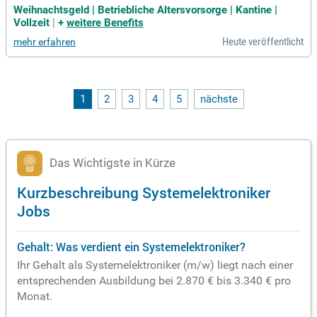
der Lürssen Werft Bremen GmbH & Co. KG in Lemwerder, ab
Weihnachtsgeld | Betriebliche Altersvorsorge | Kantine |
August 2027. Mit über 150 Jahren Tradition vereinen wir Lei
Vollzeit
|
+
weitere Benefits
denschaft und Innovation im Schiffbau. Unser Familienunter
Heute veröffentlicht
mehr erfahren
nehmen bleibt auch in herausfordernden Zeiten auf Kurs, da
nk eines engagierten Teams und höchster Qualität. An unse
ren Standorten in Bremen, Hamburg und Rendsburg verwand
eln wir die Träume unserer Kunden in Realität. Unsere rund
1.800 Mitarbeitenden sind der Schlüssel zu unserem Erfolg.
1
2
3
4
5
nächste
Werde Teil dieser einzigartigen Crew und gestalte die Zukun
ft des Yachtbaus aktiv mit!
Das Wichtigste in Kürze
Kurzbeschreibung Systemelektroniker
Jobs
Gehalt: Was verdient ein Systemelektroniker?
Ihr Gehalt als Systemelektroniker (m/w) liegt nach einer
entsprechenden Ausbildung bei 2.870 € bis 3.340 € pro
Monat.