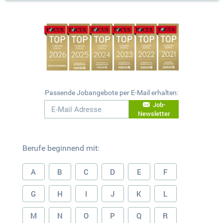
Passende Jobangebote per E-Mail erhalten:
Job-
Newsletter
Berufe beginnend mit:
A
B
C
D
E
F
G
H
I
J
K
L
M
N
O
P
Q
R