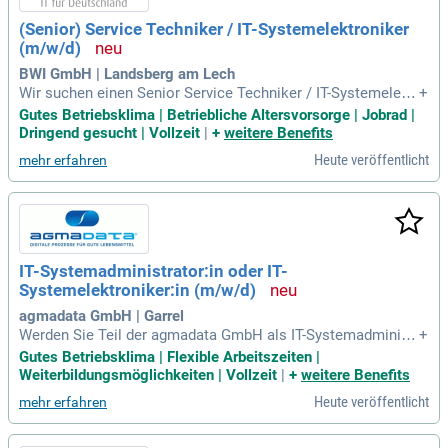
(Senior) Service Techniker / IT-Systemelektroniker
(m/w/d)
BWI GmbH | Landsberg am Lech
Wir suchen einen Senior Service Techniker / IT-Systemelektr
+
oniker (m/w/d) in München (Nord) oder Landsberg am Lech.
Gutes Betriebsklima | Betriebliche Altersvorsorge | Jobrad |
Sie unterstützen die Bundeswehr mit Vor-Ort-Services wie E
Dringend gesucht | Vollzeit
|
+
weitere Benefits
ntstörungen und Neuinstallationen von IT- und TK-Endgeräte
Heute veröffentlicht
mehr erfahren
n. Zu Ihren Aufgaben zählen Installation, Inbetriebnahme so
wie Wartung von Hardware und die Durchführung von IMAC
D-Aufträgen. Im 1st- und 2nd-Level-Support stehen Sie den U
sern zur Seite und unterstützen sie bei der Nutzung der IT-Inf
rastruktur. Zudem übernehmen Sie die Inbetriebsetzung von
Netzwerk- und Serverumgebungen und begleiten wichtige Pr
IT-Systemadministrator:in oder IT-
ojekte. Interessiert? Bewerben Sie sich noch heute!
Systemelektroniker:in (m/w/d)
agmadata GmbH | Garrel
Werden Sie Teil der agmadata GmbH als IT-Systemadministr
+
ator:in oder IT-Systemelektroniker:in (m/w/d) und gestalten
Gutes Betriebsklima | Flexible Arbeitszeiten |
Sie digitale Prozesse in der Lebensmittelbranche! Seit über
Weiterbildungsmöglichkeiten | Vollzeit
|
+
weitere Benefits
30 Jahren optimieren wir die Wertschöpfungskette tierische
Heute veröffentlicht
mehr erfahren
r Lebensmittel mit innovativen Softwarelösungen. Ihre Aufg
aben umfassen die Administration von Windows-Client- und
Serversystemen sowie die Betreuung von Active Directory u