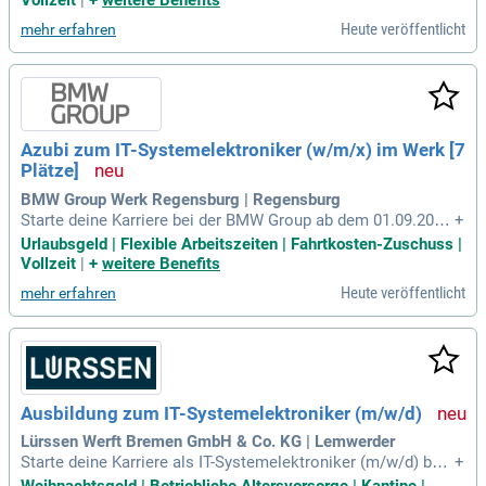
Vollzeit
|
+
weitere Benefits
chkenntnisse und die Mittlere Reife. Profitieren Sie von attra
Heute veröffentlicht
mehr erfahren
ktiven Vergütungen, Weihnachts- und Urlaubsgeld sowie her
vorragenden Übernahmechancen. Genießen Sie flexible Arb
eitszeiten, persönliche Förderung und zahlreiche Entwicklun
gsmöglichkeiten. Außerdem bieten wir vergünstigte Azubi-
Wohnheime in München und eine Vielzahl an Freizeitangebo
ten. Erfahren Sie mehr über die Vorteile und Benefits unter b
Azubi zum IT-Systemelektroniker (w/m/x) im Werk [7
mw.jobs/waswirbieten.
Plätze]
BMW Group Werk Regensburg | Regensburg
Starte deine Karriere bei der BMW Group ab dem 01.09.202
+
7! Du benötigst gute Deutschkenntnisse und mindestens die
Urlaubsgeld | Flexible Arbeitszeiten | Fahrtkosten-Zuschuss |
Mittlere Reife. Unsere Auswahl basiert auf Persönlichkeit, E
Vollzeit
|
+
weitere Benefits
rfahrung und Fähigkeiten der Bewerber:innen. Freu dich auf
Heute veröffentlicht
mehr erfahren
attraktive Vergütung, Weihnachts- und Urlaubsgeld sowie fle
xible Arbeitszeiten. Zudem bieten wir hervorragende Überna
hmechancen und vielfältige Entwicklungsmöglichkeiten. Pr
ofitiere von Mitarbeiterrabatten, betrieblichen Gesundheitsa
ngeboten und weiteren Vergünstigungen, die deine Ausbildu
ng unvergesslich machen!
Ausbildung zum IT-Systemelektroniker (m/w/d)
Lürssen Werft Bremen GmbH & Co. KG | Lemwerder
Starte deine Karriere als IT-Systemelektroniker (m/w/d) bei
+
der Lürssen Werft Bremen GmbH & Co. KG in Lemwerder, ab