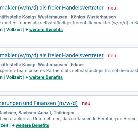
makler (w/m/d) als freier Handelsvertreter
äftsstelle Königs Wusterhausen | Königs Wusterhausen
Experten-Teams als selbstständiger Immobilienmakler (w/m/d) in K
ilienvertrieb mit und zeichnen sich durch starke Kommunikations- u
 | Vollzeit
|
+
weitere Benefits
den Verkauf sowie die Bewertung und Präsentation von Immobilien. 
en Organisationsstruktur. Profitieren Sie von einem ausgezeichnet
is. Starten Sie Ihre Karriere mit einer fundierten Einarbeitung in
makler (w/m/d) als freier Handelsvertreter
äftsstelle Königs Wusterhausen | Erkner
xperten-Team unseres Partners als selbstständiger Immobilienmak
ertrieb oder in der Immobilienvermittlung mit und sind akquisition
 | Vollzeit
|
+
weitere Benefits
 Verkauf und die Beratung von Immobilienkunden bis zum Vertragsab
len Organisationsstruktur und Zugang zu hochwertigen Immobilien.
d ein bundesweites Netzwerk erfahrener Immobilienprofis. Starten S
unserer Schulungsakademie!
cherungen und Finanzen (m/w/d)
Sachsen, Sachsen-Anhalt, Thüringen
 ein etabliertes Unternehmen, das umfassende Beratung im Bereich
rsicherungen und Finanzen garantieren individuelle Betreuung. Uns
lzeit
|
+
weitere Benefits
rt sich stets an den Bedürfnissen unserer Kunden. Wir suchen moti
 dynamischen Umfeld wachsen möchten. Langfristige Partnerschafte