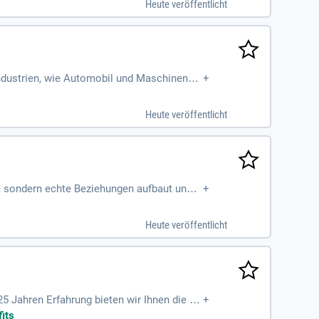
Heute veröffentlicht
ch Freude am Vertrieb und professionelles
Industrien, wie Automobil und Maschinenba
+
räsentieren. Wir bieten eine umfassende Ei
rechte Entlohnung sind für uns selbstvers
Heute veröffentlicht
sagekräftige Bewerbung an: Riesenburgstra
t, sondern echte Beziehungen aufbaut und C
+
Heute veröffentlicht
25 Jahren Erfahrung bieten wir Ihnen die Ch
+
tragsoptionen – entscheiden Sie zwischen u
its