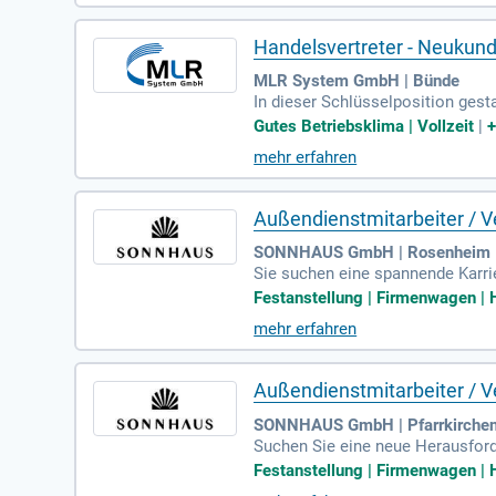
ich zu sein. Entdecken Sie Ihre 
Handelsvertreter - Neukund
MLR System GmbH | Bünde
In dieser Schlüsselposition gesta
eukunden aus der Möbelindustrie
Gutes Betriebsklima | Vollzeit
|
cklung ein. Sie analysieren Mark
mehr erfahren
e enge Zusammenarbeit mit dem V
Betriebswirtschaftslehre oder e
Außendienstmitarbeiter / Ve
SONNHAUS GmbH | Rosenheim
Sie suchen eine spannende Karri
orhang-, Gardinen-, Möbelstoffe
Festanstellung | Firmenwagen | H
unsere Geschäftspartner und er
mehr erfahren
Handwerkskunden sowie die Proje
HAUS. Werden Sie Teil unseres
Außendienstmitarbeiter / Ve
SONNHAUS GmbH | Pfarrkirche
Suchen Sie eine neue Herausford
aunstein, Rottal-Inn, Passau un
Festanstellung | Firmenwagen | H
ubauen. Ihre Aufgaben umfassen 