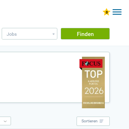
Finden
Jobs
»
e
Sortieren