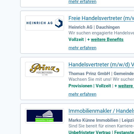
mehr erfahren
n Sie Projekte von Handwerksbetr
Auftreten aus. Werden Sie Teil 
Freie Handelsvertreter (m/
Heinrich AG | Dauchingen
Wir suchen engagierte Handelsve
u. Ihre Aufgabe wird es sein, un
Vollzeit
|
+
weitere Benefits
narbeitung sowie gezielte Weite
mehr erfahren
tändlich. Sind Sie interessiert
ße 10, 78083 Dauchingen, oder p
Handelsvertreter (m/w/d) Vo
Thomas Prinz GmbH | Gemeinde
Wachsen Sie mit uns! Wir suchen
hancen erkennt. Werden Sie Teil 
Provisionen | Vollzeit
|
+
weitere
mehr erfahren
Immobilienmakler / Handel
Marko Künne Immobilien | Leipz
Sind Sie bereit für einen Karrie
ance, in einem etablierten, zuve
Unbefristeter Vertrag | Festanste