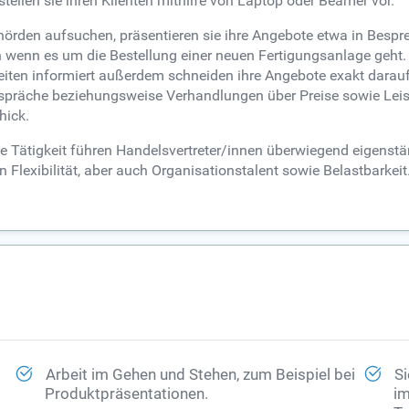
tellen sie ihren Klienten mithilfe von Laptop oder Beamer vor.
ehörden aufsuchen, präsentieren sie ihre Angebote etwa in Bes
ch wenn es um die Bestellung einer neuen Fertigungsanlage geht
heiten informiert außerdem schneiden ihre Angebote exakt dara
espräche beziehungsweise Verhandlungen über Preise sowie Leis
hick.
 Tätigkeit führen Handelsvertreter/innen überwiegend eigenstä
lexibilität, aber auch Organisationstalent sowie Belastbarkeit. 
Arbeit im Gehen und Stehen, zum Beispiel bei
Si
Produktpräsentationen.
im