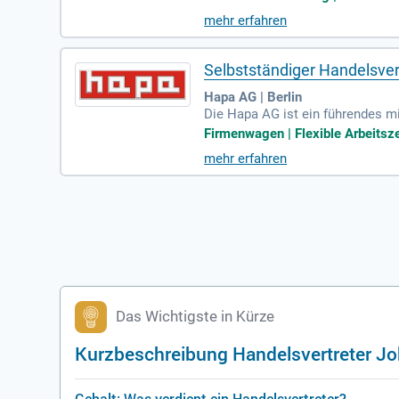
nbefristeter Festanstellung oder
mehr erfahren
akquise entfällt. Genießen Sie 
mmen Sie jetzt zu uns und gestal
Selbstständiger Handelsver
Hapa AG | Berlin
Die Hapa AG ist ein führendes m
nem klaren Fokus auf Qualität u
Firmenwagen | Flexible Arbeitszei
tigungstechnologien garantieren 
mehr erfahren
chaft für Bauelemente mitbring
en Sie Teil unseres dynamischen
Das Wichtigste in Kürze
Kurzbeschreibung Handelsvertreter J