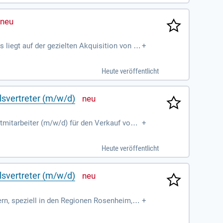
t in der Finanzwelt aktiv mit.
s liegt auf der gezielten Akquisition von N
+
denfeedback direkt in unsere Produktentwi
tive Vertriebsstrategien zu entwickeln. Di
Heute veröffentlicht
folg. Voraussetzung ist ein Abschluss in
.
lsvertreter (m/w/d)
mitarbeiter (m/w/d) für den Verkauf von V
+
enheim, Traunstein und Passau beraten Sie
ng und Entwicklung von Fachhandels- und
Heute veröffentlicht
len Auftreten stärken Sie die Marke SONN
ehmens bei!
lsvertreter (m/w/d)
rn, speziell in den Regionen Rosenheim, Tr
+
denstamm im Fachhandel und -handwerk ausz
ofessionelle Beratung. Zudem unterstütze