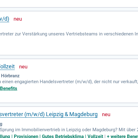
ieben, Architekten und Planungsbüros. Ihr Profil zeichnet sich dur
von SONNHAUS und stärken Sie unsere Marke erfolgreich!
w/d)
rtreter zur Verstärkung unseres Vertriebsteams in verschiedenen 
ser wachsendes Unternehmen durch neue Projekte erfolgreich zu rep
rbildungsmaßnahmen. Selbstständiges Arbeiten und eine leistungsge
, Teil eines dynamischen Teams zu werden? Dann senden Sie Ihre aus
er E-Mail an bewerbung@heinrich-ag.de.
llzeit
 Hörbranz
 einen engagierten Handelsvertreter (m/w/d), der nicht nur verkauf
unseres langfristigen Erfolgs!
 Benefits
svertreter (m/w/d) Leipzig & Magdeburg
ig
re-Sprung im Immobilienvertrieb in Leipzig oder Magdeburg? Mit über 
rlässigen Unternehmen zu arbeiten. Nutzen Sie unsere flexiblen Ver
llung | Provisionen | Gutes Betriebsklima | Vollzeit
|
+
weitere Benef