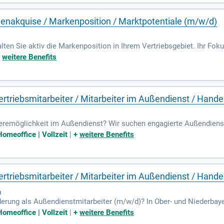
Karrieremöglichkeiten bei TELIS FINANZ und gestalten Sie Ihre Zukunf
enakquise / Markenposition / Marktpotentiale (m/w/d)
lten Sie aktiv die Markenposition in Ihrem Vertriebsgebiet. Ihr Foku
, dem Handwerk und dem Handel. Dabei bringen Sie wertvolles Kun
+
weitere Benefits
t- und Wettbewerbstrends, um neue Potenziale zu erkennen und effek
ertriebsinnendienst und der Geschäftsführung sichert den Markter
inem vergleichbaren Fach sowie erste Erfahrungen im Möbel-Vertrieb
rtriebsmitarbeiter / Mitarbeiter im Außendienst / Hande
eremöglichkeit im Außendienst? Wir suchen engagierte Außendienst
n und Bodenbelägen in Ober- und Niederbayern. In Regionen wie Ros
omeoffice | Vollzeit
|
+
weitere Benefits
weitern unseren Kundenstamm. Ihre Aufgaben umfassen die Betreuu
ktunterstützung. Mit Ihrer Vertriebsfreude und Ihrem professionel
 dynamischen Teams und tragen Sie zum Wachstum unseres Untern
rtriebsmitarbeiter / Mitarbeiter im Außendienst / Hande
n
erung als Außendienstmitarbeiter (m/w/d)? In Ober- und Niederbaye
d Freyung-Grafenau, bieten wir Ihnen die Möglichkeit, unseren Kun
omeoffice | Vollzeit
|
+
weitere Benefits
die Betreuung und Entwicklung von Geschäftspartnern sowie die pr