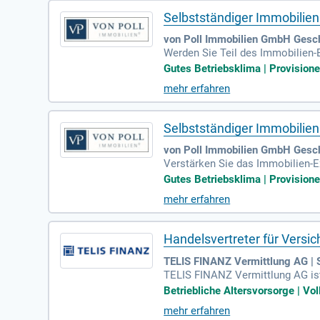
Selbstständiger Immobilien
von Poll Immobilien GmbH Gesch
Werden Sie Teil des Immobilien-
Erfahrung im Vertrieb und Immob
Gutes Betriebsklima | Provisionen
aben umfassen die Akquisition, 
mehr erfahren
n Marke und einer professionell
tzwerk erfahrener Immobilienprof
rtifikat!
Selbstständiger Immobilien
von Poll Immobilien GmbH Gesch
Verstärken Sie das Immobilien-E
kner! Sie bringen Erfahrung im V
Gutes Betriebsklima | Provisionen
n umfassen die Akquisition, den
mehr erfahren
nnten Marke, einer professionel
a, ein freundliches Kollegium un
ng und einem IHK-Zertifikat in 
Handelsvertreter für Versi
TELIS FINANZ Vermittlung AG | 
TELIS FINANZ Vermittlung AG ist
ßgeschneiderten Lösungen für Ve
Betriebliche Altersvorsorge | Vol
chnetes Fachwissen und orientie
mehr erfahren
alt und Thüringen, die in einem