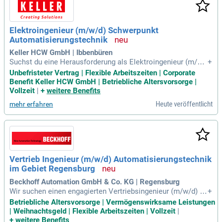
Elektroingenieur (m/w/d) Schwerpunkt
Automatisierungstechnik
Keller HCW GmbH | Ibbenbüren
Suchst du eine Herausforderung als Elektroingenieur (m/w/
+
d) im Bereich Automatisierungstechnik in Ibbenbüren? KELL
Unbefristeter Vertrag | Flexible Arbeitszeiten | Corporate
ER HCW, Teil der renommierten Legris Industries, sucht kre
Benefit Keller HCW GmbH | Betriebliche Altersvorsorge |
ative Talente! Seit 1894 entwickelt das Unternehmen innova
Vollzeit
|
+
weitere Benefits
tive Lösungen für industrielle Anwendungen. Deine Aufgabe
Heute veröffentlicht
mehr erfahren
n umfassen die Projektbegleitung im Engineering für Hardw
are und Software – vom Schaltschrankbau bis zur Steuerun
gs- und Antriebstechnik. Zusätzlich wirst du sicherheitsgeri
chtete Steuerungssysteme erstellen und SPS-Programme u
msetzen. Gemeinsam sichern wir die Zukunft der Automatis
ierungstechnik und stärken unseren Kundenservice durch pe
Vertrieb Ingenieur (m/w/d) Automatisierungstechnik
rsönliche Betreuung.
im Gebiet Regensburg
Beckhoff Automation GmbH & Co. KG | Regensburg
Wir suchen einen engagierten Vertriebsingenieur (m/w/d) fü
+
r Automatisierungstechnik in Regensburg. Sie bringen techn
Betriebliche Altersvorsorge | Vermögenswirksame Leistungen
ische Expertise und Teamgeist mit, um unsere Kundenbezie
| Weihnachtsgeld | Flexible Arbeitszeiten | Vollzeit
|
hungen zu stärken. In dieser Rolle betreuen Sie das gesamt
+
weitere Benefits