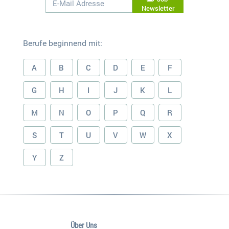
Newsletter
Berufe beginnend mit:
A
B
C
D
E
F
G
H
I
J
K
L
M
N
O
P
Q
R
S
T
U
V
W
X
Y
Z
Über Uns