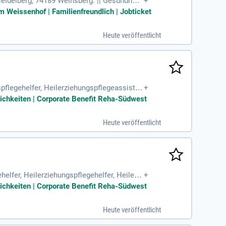
eidelberg, 74189 Weinsberg. || Gesundheit
+
efachfrau Pflegeperson
m Weissenhof | Familienfreundlich | Jobticket
Heute veröffentlicht
spflegehelfer, Heilerziehungspflegeassisten
+
rfahrung in
ichkeiten | Corporate Benefit Reha-Südwest
Heute veröffentlicht
elfer, Heilerziehungspflegehelfer, Heilerzi
+
ichkeiten | Corporate Benefit Reha-Südwest
Heute veröffentlicht