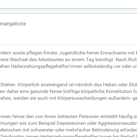
lenangebote
ördern sowie pflegen Kinder, Jugendliche ferner Erwachsene mit
hrere Wechsel des Arbeitsortes an einem Tag benötigt. Nach Rich
n Heilerziehungspflegehelfer/innen selbstständig vor oder un
 Stehen. Körperlich anstrengend ist nämlich das Heben oder St
n daher eine gesunde ferner kräftige körperliche Konstitution ha
ehen, werden sie auch mit Körperausscheidungen außerdem -gerü
nnen ferner den von ihnen betreuten Personen entsteht häufig ein
immungen wie zum Beispiel Depressionen oder Aggressionsausbrü
er Menschen mit schwerster oder mehrfacher Behinderung erford
leichzeitig zeigen Heilerziehungspflegehelfer/innen bei Beda