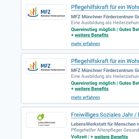
Pflegehilfskraft für ein 
MFZ Münchner Förderzentrum G
Eine Ausbildung als Heilerziehun
*innen sind aber auch herzlich 
Quereinstieg möglich | Gutes Be
+
weitere Benefits
mehr erfahren
Pflegehilfskraft für ein W
MFZ Münchner Förderzentrum G
Eine Ausbildung als Heilerziehun
*innen sind aber auch herzlich 
Quereinstieg möglich | Gutes Be
+
weitere Benefits
mehr erfahren
Freiwilliges Soziales Jahr /
LebensWerkstatt für Menschen mit
Pflegehelfer Altenpfleger Gesun
pädagoge Inklusionsbegleiter All
Vollzeit
|
+
weitere Benefits