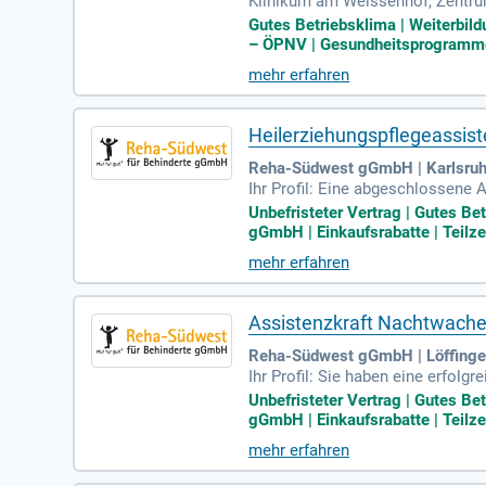
Klinikum am Weissenhof, Zentrum
spfleger Krankenschwester Nurse
Gutes Betriebsklima | Weiterbild
– ÖPNV | Gesundheitsprogramme 
mehr erfahren
Heilerziehungspflegeassist
Reha-Südwest gGmbH | Karlsru
Ihr Profil: Eine abgeschlossene 
t, Altenpflegehelfer (m/w/d) ode
Unbefristeter Vertrag | Gutes B
gGmbH | Einkaufsrabatte | Teilze
mehr erfahren
Assistenzkraft Nachtwache
Reha-Südwest gGmbH | Löffing
Ihr Profil: Sie haben eine erfol
ehungspflegeassistent, Altenpfle
Unbefristeter Vertrag | Gutes B
gGmbH | Einkaufsrabatte | Teilzei
mehr erfahren