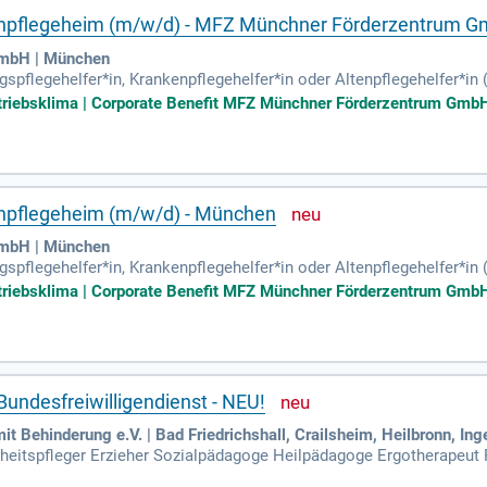
Wohnpflegeheim (m/w/d) - MFZ Münchner Förderzentrum 
mbH | München
gspflegehelfer*in, Krankenpflegehelfer*in oder Altenpflegehelfer*i
willkommen.
triebsklima | Corporate Benefit MFZ Münchner Förderzentrum GmbH 
ohnpflegeheim (m/w/d) - München
mbH | München
gspflegehelfer*in, Krankenpflegehelfer*in oder Altenpflegehelfer*i
willkommen.
triebsklima | Corporate Benefit MFZ Münchner Förderzentrum GmbH 
 Bundesfreiwilligendienst - NEU!
 Behinderung e.V. | Bad Friedrichshall, Crailsheim, Heilbronn, Ing
dheitspfleger Erzieher Sozialpädagoge Heilpädagoge Ergotherapeut
tagsbegleiter Betreuungsassistent Integrationshelfer Assistenzkraf