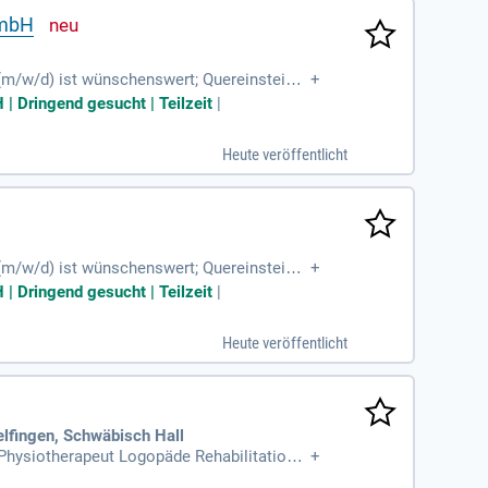
GmbH
n (m/w/d) ist wünschenswert; Quereinsteiger
+
| Dringend gesucht | Teilzeit
|
Heute veröffentlicht
n (m/w/d) ist wünschenswert; Quereinsteiger
+
| Dringend gesucht | Teilzeit
|
Heute veröffentlicht
elfingen, Schwäbisch Hall
 Physiotherapeut Logopäde Rehabilitations
+
t Gruppenleiter