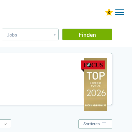
Finden
Jobs
»
e
Sortieren