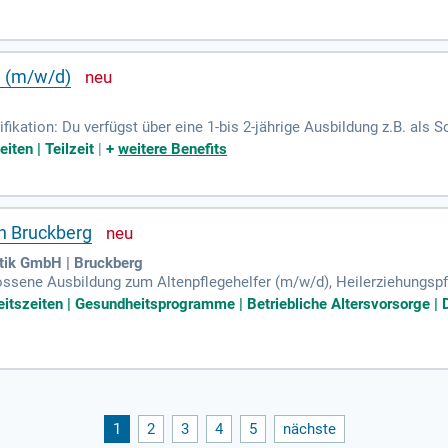
h (m/w/d)
fikation: Du verfügst über eine 1-bis 2-jährige Ausbildung z.B. als S
elfer (m/w/d).
iten | Teilzeit
|
+
weitere Benefits
in Bruckberg
stik GmbH | Bruckberg
ossene Ausbildung zum Altenpflegehelfer (m/w/d), Heilerziehungspf
reich ist von Vorteil; Bereitschaft zur 2-Schicht (Früh:6-13Uhr und
eitszeiten | Gesundheitsprogramme | Betriebliche Altersvorsorge | D
1
2
3
4
5
nächste