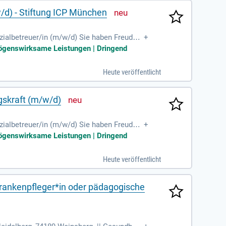
/d) - Stiftung ICP München
ozialbetreuer/in (m/w/d) Sie haben Freude a
+
mit Kindern
rmögenswirksame Leistungen | Dringend
Heute veröffentlicht
gskraft (m/w/d)
ozialbetreuer/in (m/w/d) Sie haben Freude a
+
mit Kindern
rmögenswirksame Leistungen | Dringend
Heute veröffentlicht
krankenpfleger*in oder pädagogische