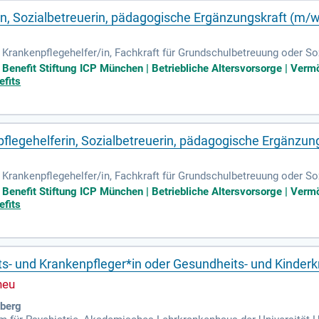
in, Sozialbetreuerin, pädagogische Ergänzungskraft (m/w
n
n, Krankenpflegehelfer/in, Fachkraft für Grundschulbetreuung oder S
gendlichen mit Behinderung Sie pflegen einen respektvollen Umgang 
te Benefit Stiftung ICP München | Betriebliche Altersvorsorge | Ve
efits
pflegehelferin, Sozialbetreuerin, pädagogische Ergänzun
n
n, Krankenpflegehelfer/in, Fachkraft für Grundschulbetreuung oder S
gendlichen mit Behinderung Sie pflegen einen respektvollen Umgang 
te Benefit Stiftung ICP München | Betriebliche Altersvorsorge | Ve
efits
ts- und Krankenpfleger*in oder Gesundheits- und Kinder
sberg