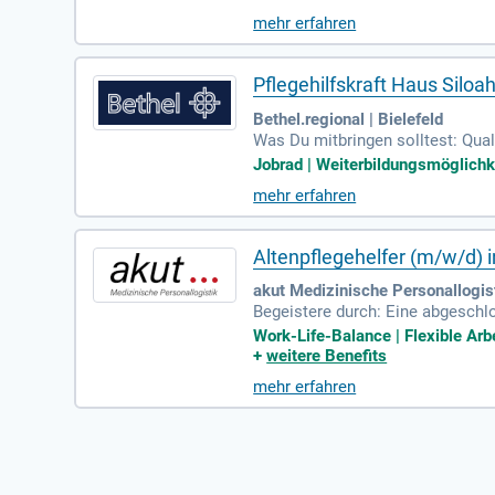
mehr erfahren
Pflegehilfskraft Haus Siloa
Bethel.regional | Bielefeld
Was Du mitbringen solltest: Quali
Gesundheits- und Krankenpflegeh
Jobrad | Weiterbildungsmöglichke
mehr erfahren
Altenpflegehelfer (m/w/d) 
akut Medizinische Personallogi
Begeistere durch: Eine abgeschl
w/d); Erfahrung im beschützten Be
Work-Life-Balance | Flexible Arb
+
weitere Benefits
mehr erfahren