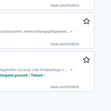
Heute veröffentlicht
ozialassistent, Heilerziehungspflegehelfer,
+
Heute veröffentlicht
legehelfer (m/w/d) oder Kinderpfleger (m/
+
 Spät:13-21Uhr
ringend gesucht | Teilzeit
|
Heute veröffentlicht