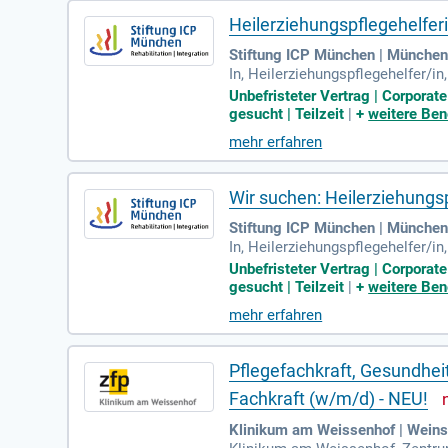
Heilerziehungspflegehelfer
Stiftung ICP München | Münche
In, Heilerziehungspflegehelfer/i
n der Arbeit mit Kindern und Ju
Unbefristeter Vertrag | Corpora
gesucht | Teilzeit
|
+
weitere Ben
mehr erfahren
Wir suchen: Heilerziehungs
Stiftung ICP München | Münche
In, Heilerziehungspflegehelfer/i
n der Arbeit mit Kindern und Ju
Unbefristeter Vertrag | Corpora
gesucht | Teilzeit
|
+
weitere Ben
mehr erfahren
Pflegefachkraft, Gesundhei
Fachkraft (w/m/d) - NEU!
Klinikum am Weissenhof | Wein