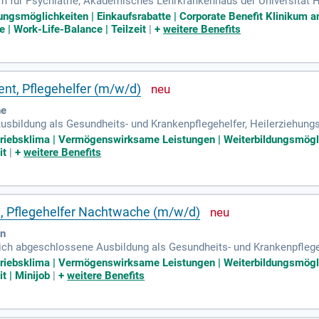
 für Psychiatrie, Akademisches Lehrkrankenhaus der Universität H
 Pflegefachkraft Pflegekraft Pflegeassistent Seniorenpfleger Pfleg
ungsmöglichkeiten | Einkaufsrabatte | Corporate Benefit Klinikum a
| Work-Life-Balance | Teilzeit
|
+
weitere Benefits
ent, Pflegehelfer (m/w/d)
he
Ausbildung als Gesundheits- und Krankenpflegehelfer, Heilerziehung
r eine vergleichbare pflegerische Ausbildung (m/w/d); idealerweise E
etriebsklima | Vermögenswirksame Leistungen | Weiterbildungsmögl
it
|
+
weitere Benefits
, Pflegehelfer Nachtwache (m/w/d)
en
greich abgeschlossene Ausbildung als Gesundheits- und Krankenpflegeh
gehelfer (m/w/d) oder eine vergleichbare pflegerische Ausbildung.
etriebsklima | Vermögenswirksame Leistungen | Weiterbildungsmögl
t | Minijob
|
+
weitere Benefits