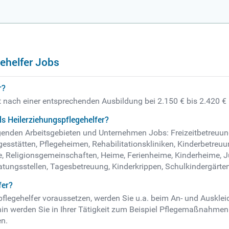
ehelfer Jobs
r?
gt nach einer entsprechenden Ausbildung bei 2.150 € bis 2.420 €
s Heilerziehungspflegehelfer?
folgenden Arbeitsgebieten und Unternehmen Jobs: Freizeitbetreu
sstätten, Pflegeheimen, Rehabilitationskliniken, Kinderbetreuun
te, Religionsgemeinschaften, Heime, Ferienheime, Kinderheime
atungsstellen, Tagesbetreuung, Kinderkrippen, Schulkindergärte
fer?
pflegehelfer voraussetzen, werden Sie u.a. beim An- und Auskle
rhin werden Sie in Ihrer Tätigkeit zum Beispiel Pflegemaßnahm
en.