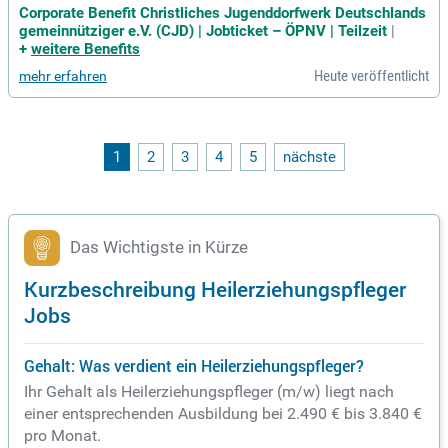
pfleger (w/m/d) für den Standort Amploniusweg 3, 99089 Erf
Corporate Benefit Christliches Jugenddorfwerk Deutschlands
urt. Bewerber sollten eine abgeschlossene Ausbildung mitbr
gemeinnütziger e.V. (CJD) | Jobticket – ÖPNV | Teilzeit
|
ingen und Erfahrung in der Begleitung von Menschen mit Be
+
weitere Benefits
hinderung vorweisen. Personenzentriertes Arbeiten sowie ei
Heute veröffentlicht
mehr erfahren
n breites Spektrum an pädagogischen Methoden sind uns w
ichtig. Zuverlässigkeit und Teamfähigkeit sind unerlässlich,
ebenso die Bereitschaft, im Schichtdienst zu arbeiten. Ein si
cherer Umgang mit MS Office ist erforderlich, und eine Mitgl
iedschaft in einer christlichen Kirche ist wünschenswert. De
1
2
3
4
5
nächste
r Job ist zunächst auf ein Jahr befristet, mit der Option zur
Übernahme und umfasst 29,25 Stunden pro Woche.
Das Wichtigste in Kürze
Kurzbeschreibung Heilerziehungspfleger
Jobs
Gehalt: Was verdient ein Heilerziehungspfleger?
Ihr Gehalt als Heilerziehungspfleger (m/w) liegt nach
einer entsprechenden Ausbildung bei 2.490 € bis 3.840 €
pro Monat.