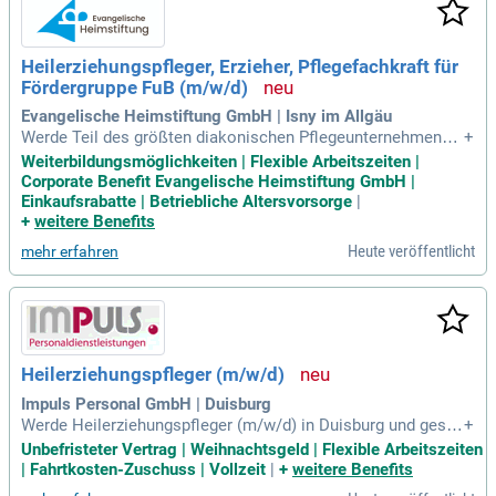
andidaten. Bei Korian achten wir auf die Einzigartigkeit eine
s jeden, besonders in verletzlichen Zeiten. Starte jetzt deine
Karriere als Heilerziehungspfleger:in (w/m/d) und trage dazu
Heilerziehungspfleger, Erzieher, Pflegefachkraft für
bei, das Leben anderer zu verbessern!
Fördergruppe FuB (m/w/d)
Evangelische Heimstiftung GmbH | Isny im Allgäu
Werde Teil des größten diakonischen Pflegeunternehmens i
+
n Baden-Württemberg. Als Heilerziehungspfleger, Erzieher o
Weiterbildungsmöglichkeiten | Flexible Arbeitszeiten |
der Pflegefachkraft (m/w/d) in der Fördergruppe FuB im Ste
Corporate Benefit Evangelische Heimstiftung GmbH |
phanuswerk Isny übernimmst du Verantwortung und kannst
Einkaufsrabatte | Betriebliche Altersvorsorge
|
Großartiges leisten. Hier gestaltest du aktiv die Zukunft von
+
weitere Benefits
Menschen mit besonderen Bedürfnissen. Die Stelle ist befri
Heute veröffentlicht
mehr erfahren
stet für Krankheitsvertretungen in Teilzeit (27 oder 31 Stund
en/Woche). Außerdem besteht die Möglichkeit zur Weiterbe
schäftigung im Bereich Wohnen. Gestalte deinen Sinn stifte
nden Berufsweg in einem inspirierenden Arbeitsumfeld – be
wirb dich jetzt!
Heilerziehungspfleger (m/w/d)
Impuls Personal GmbH | Duisburg
Werde Heilerziehungspfleger (m/w/d) in Duisburg und gesta
+
lte die Entwicklung von Kindern aktiv mit! Du förderst sozial
Unbefristeter Vertrag | Weihnachtsgeld | Flexible Arbeitszeiten
e Fähigkeiten durch kreative Aktivitäten und unterstützt die
| Fahrtkosten-Zuschuss | Vollzeit
|
+
weitere Benefits
Kinderpädagogik in einer sicheren Umgebung. Freizeit- und