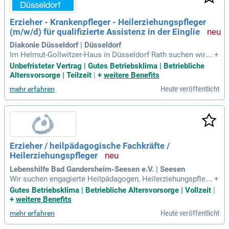
Erzieher - Krankenpfleger - Heilerziehungspfleger
(m/w/d) für qualifizierte Assistenz in der Einglie
Diakonie Düsseldorf | Düsseldorf
Im Helmut-Gollwitzer-Haus in Düsseldorf Rath suchen wir e
+
ngagierte Erzieher, Krankenpfleger und Heilerziehungspflege
Unbefristeter Vertrag | Gutes Betriebsklima | Betriebliche
r (m/w/d) für die eingehende Assistenz in der Eingliederung
Altersvorsorge | Teilzeit
|
+
weitere Benefits
shilfe. Unterstützen Sie Menschen mit psychischen und Suc
Heute veröffentlicht
mehr erfahren
hterkrankungen dabei, ein selbstbestimmtes Leben zu führe
n. Werden Sie Teil eines dynamischen Teams, das soziale T
eilhabe fördert und individuelle Entwicklung ermöglicht. Wir
bieten eine moderne Wohnform mit 24 Plätzen und unbefrist
eten Stellen im Umfang von 28-39 Stunden pro Woche. Nutz
en Sie die Möglichkeit, einen positiven Unterschied im Lebe
Erzieher / heilpädagogische Fachkräfte /
n unserer Bewohner zu machen. Bewerben Sie sich jetzt, um
Heilerziehungspfleger
gemeinsam an einem wertvollen Ziel zu arbeiten!
Lebenshilfe Bad Gandersheim-Seesen e.V. | Seesen
Wir suchen engagierte Heilpädagogen, Heilerziehungspflege
+
r oder Erzieher (m/w/d), die Freude daran haben, Kinder in ih
Gutes Betriebsklima | Betriebliche Altersvorsorge | Vollzeit
|
rer Entwicklung zu unterstützen. Ihr Interesse an der heilpäd
+
weitere Benefits
agogischen Arbeit mit Kindern mit geistigen Behinderungen
Heute veröffentlicht
mehr erfahren
ist uns wichtig. Eine wertschätzende Haltung und hohe fach
liche Kompetenz zeichnen Sie aus. Sie bringen Einfühlungsv