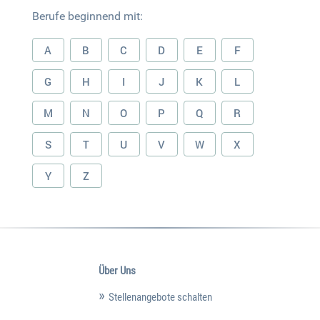
Berufe beginnend mit:
A
B
C
D
E
F
G
H
I
J
K
L
M
N
O
P
Q
R
S
T
U
V
W
X
Y
Z
Über Uns
Stellenangebote schalten