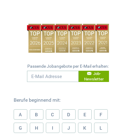
Passende Jobangebote per E-Mail erhalten:
Job-
Newsletter
Berufe beginnend mit:
A
B
C
D
E
F
G
H
I
J
K
L