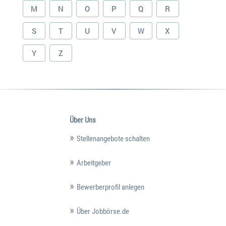
M
N
O
P
Q
R
S
T
U
V
W
X
Y
Z
Über Uns
Stellenangebote schalten
Arbeitgeber
Bewerberprofil anlegen
Über Jobbörse.de