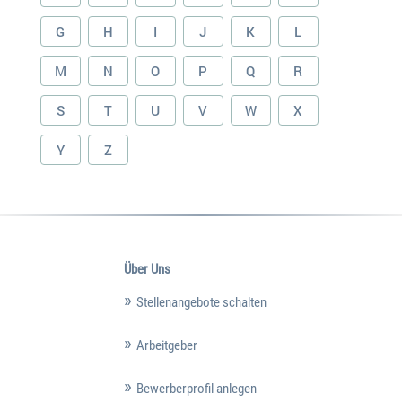
G
H
I
J
K
L
M
N
O
P
Q
R
S
T
U
V
W
X
Y
Z
Über Uns
Stellenangebote schalten
Arbeitgeber
Bewerberprofil anlegen