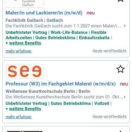
uftreten haben. Bieten Sie Ihre Expertise in einer unbefristet
en Vollzeitstelle mit tarifgerechter Bezahlung an – montags
Maler/in und Lackierer/in (m/w/d)
bis freitags von 08:00 bis 16:30 Uhr.
Fachklinik Gaißach | Gaißach
Die Fachklinik Gaißach sucht zum 1.1.2027 einen Maler/in u
+
nd Lackierer/in (m/w/d) in Vollzeit. Zu den Aufgaben gehöre
Unbefristeter Vertrag | Work-Life-Balance | Flexible
n die eigenverantwortliche Planung von Malerarbeiten sowie
Arbeitszeiten | Gutes Betriebsklima | Einkaufsrabatte
|
die Gestaltung und Beschichtung von Innenwänden und Dec
+
weitere Benefits
ken. Darüber hinaus sind Ausbesserungs-, Instandhaltungs-
Heute veröffentlicht
mehr erfahren
und Tapezierarbeiten Teil des Tätigkeitsbereichs. Eine abge
schlossene Ausbildung sowie ein PKW-Führerschein sind er
forderlich. Freundlichkeit und Kundenorientierung sind esse
nziell für die Zusammenarbeit im Team. Beschäftigte müss
en gegen Masern geimpft oder immun sein, sofern sie nach
1970 geboren sind.
Professur (W3) im Fachgebiet Malerei (w/m/d/x)
Weißensee Kunsthochschule Berlin | Berlin
Die Weißensee Kunsthochschule Berlin sucht zum 01. Okto
+
ber 2027 eine Professur (W3) für das Fachgebiet Malerei. Id
Unbefristeter Vertrag | Gutes Betriebsklima | Vollzeit
|
eale Bewerber:innen haben internationale Sichtbarkeit in der
+
weitere Benefits
zeitgenössischen Kunst und einen klaren Schwerpunkt in de
Heute veröffentlicht
mehr erfahren
r Malerei. Studierende setzen ihr Hauptstudium nach einem
gemeinsamen Grundlagenjahr in offenen Gruppen fort, was
den kreativen Austausch fördert. Bei der Lehrtätigkeit wird I