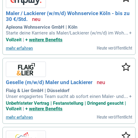
Maler / Lackierer (w/m/d) Wohnservice Köln - bis zu
30 €/Std.
Apleona Wohnservice GmbH | Köln
Starte deine Karriere als Maler/Lackierer (w/m/d) im Wohns
+
ervice in Köln und verdiene bis zu 30 € pro Stunde! Diese Po
Vollzeit
|
+
weitere Benefits
sition bietet dir die Möglichkeit, Wohnungen schöner und be
Heute veröffentlicht
mehr erfahren
wohnbarer zu gestalten. Du arbeitest direkt in bewohnten Rä
umen und führst verschiedene Malerarbeiten durch, von Aus
besserungen bis hin zu optischen Auffrischungen. Zudem ü
bernimmst du die Schimmelbeseitigung nach professionelle
n Vorgaben. Deine Arbeit wird transparent, fair und wertschä
tzend entlohnt. Werde Teil unseres Teams und nutze die Ch
Geselle (m/w/d) Maler und Lackierer
ance auf ein erfüllendes Arbeitsumfeld in einer wachsenden
Branche!
Flaig & Lier GmbH | Düsseldorf
Unser engagiertes Team sucht ab sofort einen Maler- und L
+
ackierergesellen (m/w/d) mit Berufserfahrung für spannend
Unbefristeter Vertrag | Festanstellung | Dringend gesucht |
e Innen- und Außenprojekte. Sie führen Maler- und Lackierar
Vollzeit
|
+
weitere Benefits
beiten sowie Untergrundvorbereitung, Tapezier- und Trocken
Heute veröffentlicht
mehr erfahren
bauarbeiten durch. Wir erwarten eine abgeschlossene Ausbi
ldung und mehrjährige Berufserfahrung. Ein Führerschein de
r Klasse B ist zwingend erforderlich. Sie sollten selbstständi
g, zuverlässig und teamfähig arbeiten und ein freundliches A