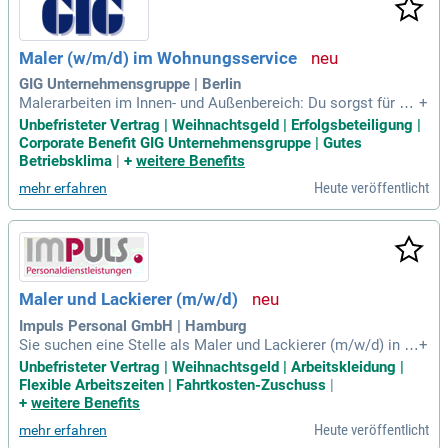
Mit einem attraktiven Stundenlohn, hochwertiger Arbeitsklei
dung und einem persönlichen Ansprechpartner bist du bei u
ns bestens aufgehoben.
Maler (w/m/d) im Wohnungsservice
GIG Unternehmensgruppe | Berlin
Malerarbeiten im Innen- und Außenbereich: Du sorgst für ein
+
gepflegtes Erscheinungsbild unserer Objekte; Instandhaltun
Unbefristeter Vertrag | Weihnachtsgeld | Erfolgsbeteiligung |
gsarbeiten an Fenstern und Türen: Du kümmerst dich um kle
Corporate Benefit GIG Unternehmensgruppe | Gutes
ine Reparaturen und trägst zur Werterhaltung bei; Schimmel
Betriebsklima
|
+
weitere Benefits
beseitigung: Du stellst
Heute veröffentlicht
mehr erfahren
Maler und Lackierer (m/w/d)
Impuls Personal GmbH | Hamburg
Sie suchen eine Stelle als Maler und Lackierer (m/w/d) in H
+
amburg? Wir bieten eine interessante Aufgabe mit fachgere
Unbefristeter Vertrag | Weihnachtsgeld | Arbeitskleidung |
chter Ausführung von Beschichtungs-, Spachtel- und Lackier
Flexible Arbeitszeiten | Fahrtkosten-Zuschuss
|
arbeiten. Sie bringen Erfahrung mit modernen Techniken wie
+
weitere Benefits
Airless- oder HVLP-Spritztechnik mit? Bei uns erwartet Sie e
Heute veröffentlicht
mehr erfahren
in unbefristetes Arbeitsverhältnis und übertarifliche Vergütu