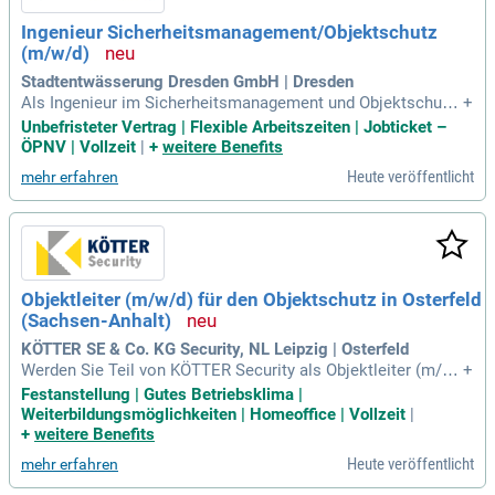
Ingenieur Sicherheitsmanagement/Objektschutz
(m/w/d)
Stadtentwässerung Dresden GmbH | Dresden
Als Ingenieur im Sicherheitsmanagement und Objektschutz
+
(m/w/d) sind Sie verantwortlich für die Entwicklung und Um
Unbefristeter Vertrag | Flexible Arbeitszeiten | Jobticket –
setzung unternehmensweiter Sicherheitsstandards. Ihre Exp
ÖPNV | Vollzeit
|
+
weitere Benefits
ertise in Risiko-, Schwachstellen- und Gefährdungsanalysen
Heute veröffentlicht
mehr erfahren
ist entscheidend für die Optimierung von Sicherheitskonzep
ten. Zudem unterstützen Sie die Geschäftsführung strategis
ch im Sicherheitsmanagement. Die Koordination von Sicher
heitsdienstleistern und die Überwachung der Sicherheitslag
en gehören ebenfalls zu Ihren Aufgaben. Voraussetzung ist
ein Hochschulstudium im Sicherheitsmanagement oder ver
Objektleiter (m/w/d) für den Objektschutz in Osterfeld
wandten Bereichen sowie relevante Berufserfahrung. Sie zei
(Sachsen-Anhalt)
chnen sich durch eine hohe Fachkompetenz und die Fähigke
it zur Durchführung von Schulungen aus.
KÖTTER SE & Co. KG Security, NL Leipzig | Osterfeld
Werden Sie Teil von KÖTTER Security als Objektleiter (m/w/
+
d) im Objektschutz in Osterfeld, Sachsen-Anhalt. In dieser fe
Festanstellung | Gutes Betriebsklima |
sten Anstellung sind Sie verantwortlich für die operative Lei
Weiterbildungsmöglichkeiten | Homeoffice | Vollzeit
|
tung des Sicherheitsdienstes. Ihr Aufgabenbereich umfasst
+
weitere Benefits
die Koordination des Sicherheitspersonals und die Sicherst
Heute veröffentlicht
mehr erfahren
ellung eines reibungslosen Ablaufs. Zudem fungieren Sie al
s zentraler Ansprechpartner für unsere Kunden und garantier