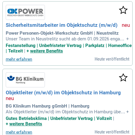
en höchste Sicherheits- und Qualitätsstandards. Durch Ihre
aktive Mitarbeit in der Dienstplanung und bei Mitarbeiterges
prächen tragen Sie zur Prävention von Sicherheitsvorfällen b
ei. Bewerben Sie sich noch heute und gestalten Sie die Sich
Sicherheitsmitarbeiter im Objektschutz (m/w/d)
erheitszukunft mit uns!
Power Personen-Objekt-Werkschutz GmbH | Neustrelitz
Unser Team in Neustrelitz sucht ab dem 01.09.2026 engagie
+
rte Sicherheitsmitarbeiter im Objektschutz (m/w/d) in Voll-
Festanstellung | Unbefristeter Vertrag | Parkplatz | Homeoffice
oder Teilzeit. Zu Ihren Aufgaben gehören Streifen- und Kontr
| Teilzeit
|
+
weitere Benefits
olldienste sowie Zugangs- und Zufahrtskontrollen. Wir erwa
Heute veröffentlicht
mehr erfahren
rten gute Deutschkenntnisse, ein freundliches Auftreten und
Teamfähigkeit. Zuverlässigkeit und Motivation sind für uns
unerlässlich, zudem sind Schichtarbeit und Wochenenddien
ste erforderlich. Eine Unterrichtung gemäß §34a GewO wäre
von Vorteil, kann aber auch nachträglich erworben werden.
Wir bieten Ihnen einen unbefristeten Arbeitsvertrag, eine Mit
Objektleiter (m/w/d) im Objektschutz in Hamburg
arbeiterservice-App und kostenfreie Dienstbekleidung.
BG Klinikum Hamburg gGmbH | Hamburg
Als Objektleiter (m/w/d) im Objektschutz in Hamburg übern
+
ehmen Sie die operative und fachliche Führung Ihres Teams.
Gutes Betriebsklima | Unbefristeter Vertrag | Vollzeit
|
Sie gewährleisten die Objektbewachung, führen Qualitätsko
+
weitere Benefits
ntrollen durch und überwachen die Dienste. Zudem sind Sie
Heute veröffentlicht
mehr erfahren
der freundliche Ansprechpartner für Mitarbeiter und Kunden.