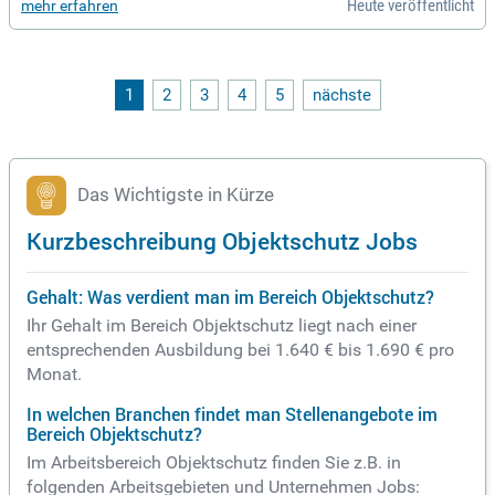
Heute veröffentlicht
mehr erfahren
sgeländes verantwortlich. Zu deinen Aufgaben gehören Zug
angskontrollen, Koordination externer Dienstleister und reg
elmäßige Kontrollgänge. Zudem verifiziert und intervenierst
du bei Alarmen mithilfe technischer Einrichtungen. Wir erwa
rten von dir Teamgeist, Proaktivität und eine strukturierte Ar
1
2
3
4
5
nächste
beitsweise. Werde Teil der Rosenxt Familie und gestalte die
Sicherheit aktiv mit!
Das Wichtigste in Kürze
Kurzbeschreibung Objektschutz Jobs
Gehalt: Was verdient man im Bereich Objektschutz?
Ihr Gehalt im Bereich Objektschutz liegt nach einer
entsprechenden Ausbildung bei 1.640 € bis 1.690 € pro
Monat.
In welchen Branchen findet man Stellenangebote im
Bereich Objektschutz?
Im Arbeitsbereich Objektschutz finden Sie z.B. in
folgenden Arbeitsgebieten und Unternehmen Jobs: