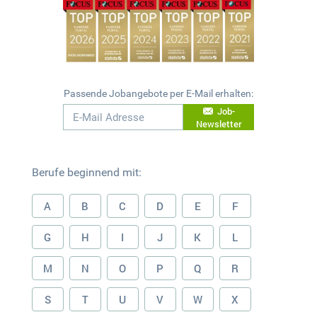
Passende Jobangebote per E-Mail erhalten:
Job-
Newsletter
Berufe beginnend mit:
A
B
C
D
E
F
G
H
I
J
K
L
M
N
O
P
Q
R
S
T
U
V
W
X