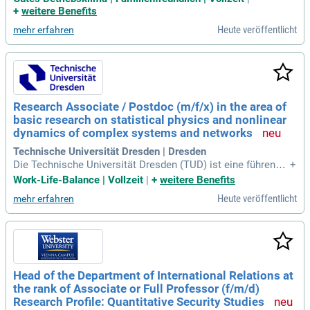
nt zu arbeiten. Engagierte Referent*innen unterstützen Ihre p
+
weitere Benefits
ersönliche und berufliche Weiterbildung. Profitieren Sie von
Heute veröffentlicht
mehr erfahren
einem wertvollen fachlichen Austausch und einer kollegiale
n Teamkultur. Gleichzeitig erwerben Sie umfassende Kompe
tenzen in der Forschungsförderung, die Ihre Karriere fördern.
Bitte geben Sie in Ihren Bewerbungsunterlagen an, ob und wi
e Sie KI-Anwendungen verwendet haben; dies ist jedoch kein
Ausschlusskriterium. Wir ermutigen qualifizierte Frauen bes
Research Associate / Postdoc (m/f/x) in the area of
onders zur Bewerbung, um den Frauenanteil in unterrepräse
basic research on statistical physics and nonlinear
ntierten Bereichen zu steigern.
dynamics of complex systems and networks
Technische Universität Dresden | Dresden
Die Technische Universität Dresden (TUD) ist eine führende
+
Forschungsinstitution und wurde 1828 gegründet. Als Univer
Work-Life-Balance | Vollzeit
|
+
weitere Benefits
sität der Exzellenz konzentriert sich die TUD auf die Herausf
Heute veröffentlicht
mehr erfahren
orderungen des 21. Jahrhunderts und bietet innovative Lösu
ngsansätze. In der Forschung verbindet sie Natur- und Ingen
ieurwissenschaften mit Geistes- und Sozialwissenschaften
sowie Medizin. Diese interdisziplinäre Ausrichtung fördert d
en Wissenstransfer in die Gesellschaft. Als modern Arbeitg
eber bietet die TUD attraktive Arbeitsbedingungen für Lehre
Head of the Department of International Relations at
nde, Forschende, Technologen und Verwaltungsmitarbeiter.
the rank of Associate or Full Professor (f/m/d)
Die TU Dresden ist somit nicht nur regional verankert, sond
ern auch global orientiert, wodurch sie zu einer Top-Universi
Research Profile: Quantitative Security Studies