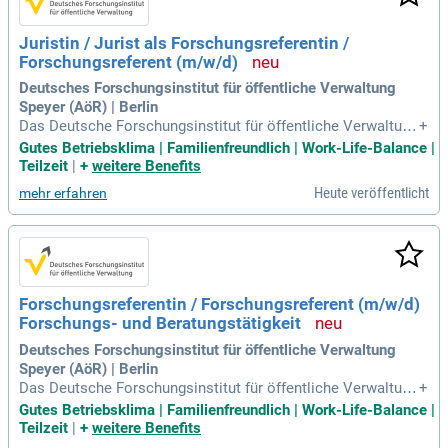
Juristin / Jurist als Forschungsreferentin /
Forschungsreferent (m/w/d)
Deutsches Forschungsinstitut für öffentliche Verwaltung
Speyer (AöR) | Berlin
Das Deutsche Forschungsinstitut für öffentliche Verwaltung
+
(FÖV) sucht eine Juristin oder einen Juristen als Forschung
Gutes Betriebsklima | Familienfreundlich | Work-Life-Balance |
sreferentin bzw. Forschungsreferent (m/w/d) für den Stando
Teilzeit
|
+
weitere Benefits
rt Speyer oder Berlin. Die Stelle ist in Vollzeit oder Teilzeit u
Heute veröffentlicht
mehr erfahren
nd zunächst auf drei Jahre befristet. Unser interdisziplinäres
Team aus Verwaltungs-, Politik- und Rechtswissenschaftler
n entwickelt innovative Forschungsansätze zur Verbesserun
g der Verwaltung. Ziel ist es, wissenschaftlich fundierte Poli
tik- und Verwaltungsberatung anzubieten. Gemeinsam wolle
n wir Wege finden, wie der Staat effektiiver für die Bürgerinn
Forschungsreferentin / Forschungsreferent (m/w/d)
en und Bürger agieren kann. Bewerben Sie sich jetzt und ges
Forschungs- und Beratungstätigkeit
talten Sie die Verwaltung von morgen aktiv mit!
Deutsches Forschungsinstitut für öffentliche Verwaltung
Speyer (AöR) | Berlin
Das Deutsche Forschungsinstitut für öffentliche Verwaltung
+
(FÖV) sucht eine Forschungsreferentin oder einen Forschun
Gutes Betriebsklima | Familienfreundlich | Work-Life-Balance |
gsreferenten (m/w/d) am Hauptstandort Speyer oder in Berli
Teilzeit
|
+
weitere Benefits
n. Die Position ist in Vollzeit (TV-L E 13) zu besetzen, gerne