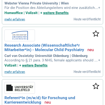
tät avanciert ist.
Webster Vienna Private University | Wien
Für die Position des Abteilungsleiters wird eine zusätzliche
+
Funktionszulage gewährt. Voraussetzung ist das rechtliche
Homeoffice | Vollzeit
|
+
weitere Benefits
Arbeitsrecht in Österreich. Ausländische Forscher könnten
Heute veröffentlicht
mehr erfahren
steuerliche Vorteile gemäß den österreichischen Steuerreg
elungen erhalten. Bei der Bewerbung sind spezifische Doku
mente erforderlich, darunter ein Zukunftskonzept für die Abt
eilung. Dieses Konzept sollte die zukünftige Forschung, met
hodische Entwicklungen, Infrastruktur und Personalbedarfe
auf maximal drei Seiten abdecken. Stellen Sie sicher, dass a
Research Associate (Wissenschaftliche*r
uch die internationale Sichtbarkeit thematisiert wird, um die
Mitarbeiter*in) - Molecular Child Psychiatry
Bewerbung hervorzuheben.
Carl von Ossietzky Universität Oldenburg | Oldenburg
According to § 21 para. 3 NHG, female applicants should be
+
given preferential consideration if their qualifications are eq
Vollzeit
|
+
weitere Benefits
uivalent. Applicants with disabilities are given preference in
Heute veröffentlicht
mehr erfahren
the event of equal suitability.
Referent*in (m/w/d) für Forschung und
Karriereentwicklung