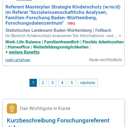
ng und Optimierung von Modellen sowie klinische Tests. Di
Referent Masterplan Strategie Kinderschutz (w/m/d)
es bietet eine spannende Gelegenheit, die Zukunft der Chirur
im Referat "Sozialwissenschaftliche Analysen,
gie durch innovative Technologien mitzugestalten.
Familien-Forschung Baden-Württemberg,
Forschungsdatenzentrum"
Statistisches Landesamt Baden-Württemberg | Fellbach
Im Bereich Kinderschutz evaluieren Sie Informations- und U
+
nterstützungsangebote, um Kommunen und Fachkräfte zu s
Work-Life-Balance | Familienfreundlich | Flexible Arbeitszeiten
ensibilisieren. Dabei spielen Ihre Expertise in Planung, Politi
| Homeoffice | Weiterbildungsmöglichkeiten
|
kwissenschaft oder Sozialpädagogik eine entscheidende Ro
+
weitere Benefits
lle. Sie begleiten die Weiterentwicklung der zentralen Webpl
Heute veröffentlicht
mehr erfahren
attform und der Familienförderstrategie. Mit einem Abschlu
ss „gut“ oder besser und Erfahrung im MS-Office-Paket sind
Sie prädestiniert für diese Aufgabe. Moderationserfahrung u
nd die Fähigkeit, Beteiligungsprozesse umzusetzen, runden I
hr Profil ab. Ihre Kommunikationsstärke und Flexibilität sind
1
2
3
4
5
nächste
essentielle Eigenschaften, die Sie in dieser verantwortungsv
ollen Rolle einbringen.
Das Wichtigste in Kürze
Kurzbeschreibung Forschungsreferent