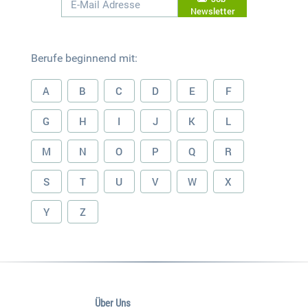
Newsletter
Berufe beginnend mit:
A
B
C
D
E
F
G
H
I
J
K
L
M
N
O
P
Q
R
S
T
U
V
W
X
Y
Z
Über Uns