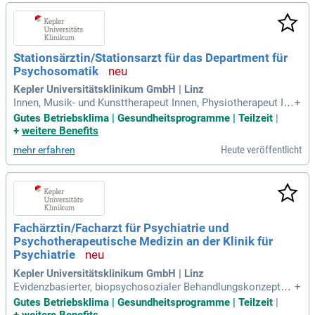
en Arbeitszeiten, 30 Tagen Urlaub und attraktiven Fortbildun
gsmöglichkeiten. Bei KIRINUS erwartet Sie ein wertschätze
ndes Arbeitsklima und zahlreiche Benefits, darunter das Deu
tschlandticket und Jobrad-Leasing. Bewerben Sie sich jetzt
Stationsärztin/Stationsarzt für das Department für
und gestalten Sie gemeinsam mit uns innovative Therapiea
Psychosomatik
nsätze – wir freuen uns auf Ihre Bewerbung!
Kepler Universitätsklinikum GmbH | Linz
Innen, Musik- und Kunsttherapeut Innen, Physiotherapeut Inn
+
en, Sozialarbeiter Innen sowie Pflegepersonal; aktive Vernet
Gutes Betriebsklima | Gesundheitsprogramme | Teilzeit
|
zung mit anderen Abteilungen und externen Behandler Innen.
+
weitere Benefits
Heute veröffentlicht
mehr erfahren
Fachärztin/Facharzt für Psychiatrie und
Psychotherapeutische Medizin an der Klinik für
Psychiatrie
Kepler Universitätsklinikum GmbH | Linz
Evidenzbasierter, biopsychosozialer Behandlungskonzepte; i
+
nterdisziplinäre Zusammenarbeit im Team mit Ärzt Innen, P
Gutes Betriebsklima | Gesundheitsprogramme | Teilzeit
|
sycholog Innen, Psychotherapeut Innen, Musiktherapeut Inn
+
weitere Benefits