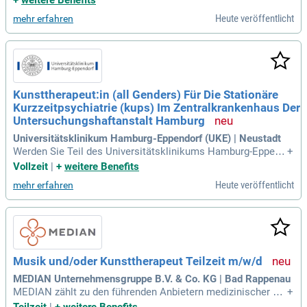
en, Kunsttherapeut Innen, Physiotherapeut Innen, Sozialarbei
Heute veröffentlicht
mehr erfahren
ter Innen und Pflegepersonal
Kunsttherapeut:in (all Genders) Für Die Stationäre
Kurzzeitpsychiatrie (kups) Im Zentralkrankenhaus Der
Untersuchungshaftanstalt Hamburg
Universitätsklinikum Hamburg-Eppendorf (UKE) | Neustadt
Werden Sie Teil des Universitätsklinikums Hamburg-Eppend
+
orf! Bringen Sie Ihre Expertise in Forschung und Gesundheit
Vollzeit
|
+
weitere Benefits
sversorgung ein und helfen Sie uns, eine gesündere Zukunft
Heute veröffentlicht
mehr erfahren
zu gestalten. Bewerben Sie sich jetzt für spannende Karriere
möglichkeiten!
Musik und/oder Kunsttherapeut Teilzeit m/w/d
MEDIAN Unternehmensgruppe B.V. & Co. KG | Bad Rappenau
MEDIAN zählt zu den führenden Anbietern medizinischer Re
+
habilitation in Europa. Mit über 120 Reha-Einrichtungen in D