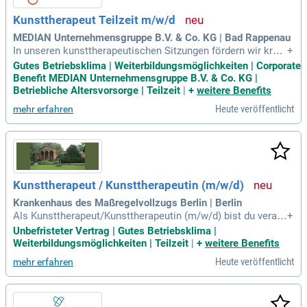
Kunsttherapeut Teilzeit m/w/d
MEDIAN Unternehmensgruppe B.V. & Co. KG | Bad Rappenau
In unseren kunsttherapeutischen Sitzungen fördern wir kreat
+
ive Ausdrucksweisen psychosomatischer Patienten. Unsere
Gutes Betriebsklima | Weiterbildungsmöglichkeiten | Corporate
qualifizierten Kunsttherapeuten bieten individuelle Unterstüt
Benefit MEDIAN Unternehmensgruppe B.V. & Co. KG |
zung und Krisenintervention. Mit einem breiten Spektrum an
Betriebliche Altersvorsorge | Teilzeit
|
+
weitere Benefits
Materialien und Techniken begleiten wir die persönliche Ent
Heute veröffentlicht
mehr erfahren
wicklung. Wir suchen kreative und teamfähige Mitarbeiter, di
e bereit sind, in einem harmonischen Arbeitsumfeld zu arbei
ten. Neben einem verantwortungsvollen Aufgabengebiet gen
ießen unsere Mitarbeiter zahlreiche Vorteile, wie ein interne
s Fortbildungsprogramm und Corporate Benefits. Werden Si
e Teil unseres aufgeschlossenen Teams und gestalten Sie g
Kunsttherapeut / Kunsttherapeutin (m/w/d)
emeinsam positive Erlebnisräume für unsere Patienten!
Krankenhaus des Maßregelvollzugs Berlin | Berlin
Als Kunsttherapeut/Kunsttherapeutin (m/w/d) bist du verant
+
wortlich für die eigenständige Durchführung von kunstthera
Unbefristeter Vertrag | Gutes Betriebsklima |
peutischen Behandlungen. Du dokumentierst und evaluierst
Weiterbildungsmöglichkeiten | Teilzeit
|
+
weitere Benefits
verschiedene Angebote in Einzel- und Gruppensettings. Die
Heute veröffentlicht
mehr erfahren
Entwicklung spezifischer Behandlungsziele erfolgt auf Basis
der Krankenakte, ärztlicher Verordnungen und Vorstellungsg
espräche. Dabei förderst du die Selbstständigkeit der Patien
ten und unterstützt sie aktiv in ihrer Kreativität. Regelmäßig