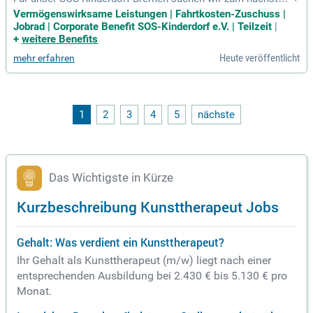
öglichen Zeitpunkt eine; Kunsttherapeutin (m/w/d) / Heilpäd
Vermögenswirksame Leistungen | Fahrtkosten-Zuschuss |
agogin (m/w/d) in der stationären Erziehungshilfe; in Teilzei
Jobrad | Corporate Benefit SOS-Kinderdorf e.V. | Teilzeit
|
t (22,5 Std.
+
weitere Benefits
Heute veröffentlicht
mehr erfahren
1
2
3
4
5
nächste
Das Wichtigste in Kürze
Kurzbeschreibung Kunsttherapeut Jobs
Gehalt: Was verdient ein Kunsttherapeut?
Ihr Gehalt als Kunsttherapeut (m/w) liegt nach einer
entsprechenden Ausbildung bei 2.430 € bis 5.130 € pro
Monat.