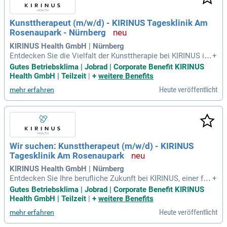
e Einzel- und Gruppengespräche bilden eine wichtige Grundl
age für die Therapie. Außerdem gestaltest und entwickelst
Kunsttherapeut (m/w/d) - KIRINUS Tagesklinik Am
du die kunsttherapeutischen Angebote kontinuierlich weiter.
Rosenaupark - Nürnberg
KIRINUS Health GmbH | Nürnberg
Entdecken Sie die Vielfalt der Kunsttherapie bei KIRINUS in
+
Nürnberg. Wir suchen einen engagierten Kunsttherapeuten
Gutes Betriebsklima | Jobrad | Corporate Benefit KIRINUS
(m/w/d) in Teilzeit für unsere Tagesklinik Am Rosenaupark.
Health GmbH | Teilzeit
|
+
weitere Benefits
Als Teil unserer familiengeführten Gesundheitsgruppe profiti
Heute veröffentlicht
mehr erfahren
eren Sie von attraktiven Entwicklungsmöglichkeiten und fle
xiblen Arbeitszeiten. Gestalten Sie gemeinsam mit rund 900
Kollegen individuelle Gesundheitslösungen in einem wertsc
hätzenden Umfeld. Nutzen Sie die Chance, Ihre Kreativität in
der Psychosomatik und anderen Fachbereichen einzubringe
n. Bewerben Sie sich jetzt und gehen Sie mit uns innovative
Wir suchen: Kunsttherapeut (m/w/d) - KIRINUS
Wege in der Therapie!
Tagesklinik Am Rosenaupark
KIRINUS Health GmbH | Nürnberg
Entdecken Sie Ihre berufliche Zukunft bei KIRINUS, einer fa
+
miliengeführten Gesundheitsgruppe in dritter Generation. Wi
Gutes Betriebsklima | Jobrad | Corporate Benefit KIRINUS
r suchen einen engagierten Kunsttherapeuten (m/w/d) in Tei
Health GmbH | Teilzeit
|
+
weitere Benefits
lzeit für unsere Tagesklinik in Nürnberg. In einem interdiszip
Heute veröffentlicht
mehr erfahren
linären Team bieten Sie individuelle Therapien für Patienten
mit Burnout und Depressionen an. Profitieren Sie von flexibl