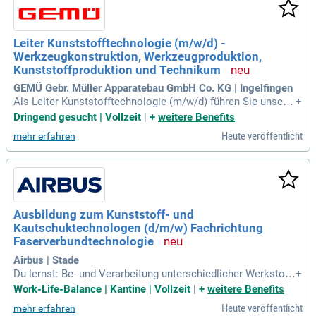
Leiter Kunststofftechnologie (m/w/d) -
Werkzeugkonstruktion, Werkzeugproduktion,
Kunststoffproduktion und Technikum
GEMÜ Gebr. Müller Apparatebau GmbH Co. KG | Ingelfingen
Als Leiter Kunststofftechnologie (m/w/d) führen Sie unser i
+
nnovatives Kunststoffzentrum mit 60 Mitarbeitenden. Ihr Zie
Dringend gesucht | Vollzeit
|
+
weitere Benefits
l ist es, flexible Prozesse zu etablieren und die Time-to-Mar
Heute veröffentlicht
mehr erfahren
ket zu minimieren. Sie gestalten die strategische Weiterent
wicklung und positionieren das Zentrum als Innovationsmot
or. Dabei initiieren und realisieren Sie Projekte zur Ressourc
enoptimierung und Automatisierung. Sie inspirieren crossfu
nktionale Teams und schaffen ein leistungsstarkes Umfeld
für technologische Spitzenleistungen. In enger Zusammenar
Ausbildung zum Kunststoff- und
beit mit den Bereichen Entwicklung, Vertrieb und Einkauf en
Kautschuktechnologen (d/m/w) Fachrichtung
twickeln Sie integrierte Lösungen für unsere Produktion.
Faserverbundtechnologie
Airbus | Stade
Du lernst: Be- und Verarbeitung unterschiedlicher Werkstoff
+
e, insbesondere von Kunststoffen; Laminieren, mechanische
Work-Life-Balance | Kantine | Vollzeit
|
+
weitere Benefits
s Bearbeiten und Montieren von Faserverbundbauteilen; Arb
Heute veröffentlicht
mehr erfahren
eitsvorbereitung, Dokumentation und Qualitätssicherung; Ar