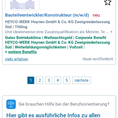
Bauteileentwickler/Konstrukteur (m/w/d)
HEYCO-WERK Heynen GmbH & Co. KG Zweigniederlassung
Süd | Tittling
Und idealerweise eine Zusatzqualifikation als Meister, Tech
+
niker oder Ingenieur im Maschinen- oder Fahrzeugbau; Mehr
Gutes Betriebsklima | Weihnachtsgeld | Corporate Benefit
jährige Berufserfahrung im Bereich Entwicklung & Konstrukt
HEYCO-WERK Heynen GmbH & Co. KG Zweigniederlassung
ion; Führungserfahrung als Team- oder Abteilungsleiter; Fac
Süd | Weiterbildungsmöglichkeiten | Vollzeit
|
hwissen im Bereich Kunststofftechnik
+
weitere Benefits
Heute veröffentlicht
mehr erfahren
1
2
3
4
5
nächste
Sie brauchen Hilfe bei der Berufsorientierung?
Hier gibt es ausführliche Infos zu allen