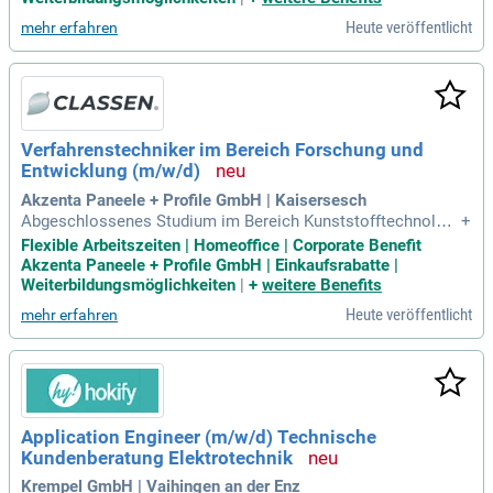
arbeiten; Keramik- und Kunststofftechnologie
Heute veröffentlicht
mehr erfahren
Verfahrenstechniker im Bereich Forschung und
Entwicklung (m/w/d)
Akzenta Paneele + Profile GmbH | Kaisersesch
Abgeschlossenes Studium im Bereich Kunststofftechnologi
+
e oder Ingenieurstudium mit Berufserfahrung in der kunstst
Flexible Arbeitszeiten | Homeoffice | Corporate Benefit
offverarbeitenden Industrie; idealerweise Schwerpunkte hins
Akzenta Paneele + Profile GmbH | Einkaufsrabatte |
ichtlich Folien-/Plattenherstellung und Converting (Laminier
Weiterbildungsmöglichkeiten
|
+
weitere Benefits
en/Beschichten/Lackieren
Heute veröffentlicht
mehr erfahren
Application Engineer (m/w/d) Technische
Kundenberatung Elektrotechnik
Krempel GmbH | Vaihingen an der Enz