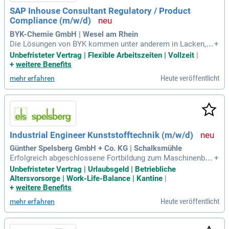
SAP Inhouse Consultant Regulatory / Product
Compliance (m/w/d)
BYK-Chemie GmbH | Wesel am Rhein
Die Lösungen von BYK kommen unter anderem in Lacken, K
+
unststoffen, Druckfarben, Klebstoffen und weiteren industrie
Unbefristeter Vertrag | Flexible Arbeitszeiten | Vollzeit
|
llen Anwendungen zum Einsatz. BYK ist Teil der ALTANA Gr
+
weitere Benefits
uppe und beschäftigt weltweit mehr als 2.500 Mitarbeitend
Heute veröffentlicht
mehr erfahren
e.
Industrial Engineer Kunststofftechnik (m/w/d)
Günther Spelsberg GmbH + Co. KG | Schalksmühle
Erfolgreich abgeschlossene Fortbildung zum Maschinenbau
+
techniker; Alternativ abgeschlossenes ingenieurwissenscha
Unbefristeter Vertrag | Urlaubsgeld | Betriebliche
ftliches Studium im Bereich Maschinenbau; Mindestens 5 J
Altersvorsorge | Work-Life-Balance | Kantine
|
ahre Berufserfahrung im Industrial Engineering Bereich; Sehr
+
weitere Benefits
gute Kenntnisse in der Kunststofftechnik
Heute veröffentlicht
mehr erfahren