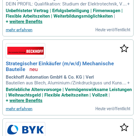
DEIN PROFIL: Qualifikation: Studium der Elektrotechnik, Ver
+
fahrenstechnik, Kunststofftechnologie oder eine ähnliche te
Unbefristeter Vertrag | Erfolgsbeteiligung | Firmenwagen |
chnische Qualifikation; Erfahrung: Erfahrung in der technisc
Flexible Arbeitszeiten | Weiterbildungsmöglichkeiten
|
hen Kundenberatung; Kenntnisse: Kenntnisse zu Elektroisoli
+
weitere Benefits
erstoffen/-systemen
Heute veröffentlicht
mehr erfahren
Strategischer Einkäufer (m/w/d) Mechanische
Bauteile
Beckhoff Automation GmbH & Co. KG | Verl
Bauteilen aus Blech, Aluminium-/Zinkdruckguss und Kunsts
+
toffspritzguss, Antriebselementen, mechanischen Verbindu
Betriebliche Altersvorsorge | Vermögenswirksame Leistungen
ngselementen sowie Dreh-, Fräs- und Lackierdienstleistunge
| Weihnachtsgeld | Flexible Arbeitszeiten | Vollzeit
|
n.
+
weitere Benefits
Heute veröffentlicht
mehr erfahren