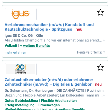
beits-, Gesundheits-
Verfahrensmechaniker (m/w/d) Kunststoff und
Kautschuktechnologie - Spritzguss
igus SE & Co. KG | Köln
Als „Hidden Champion“ sind wir ein international agierender
+
Hersteller von technischen Produkten aus Hochleistungsku
Vollzeit
|
+
weitere Benefits
nststoffen.
Heute veröffentlicht
mehr erfahren
Zahntechnikermeister (m/w/d) oder erfahrener
Zahntechniker (m/w/d) – Digitales Eigenlabor
Dr. Schumann, Dr. Hornberger - DIE ZAHNÄRZTE | Puchheim
Bezahlung; Flexible Arbeitszeiten; Ein kollegiales Team mit
+
kurzen Entscheidungswegen; Langfristige Perspektiven in ei
Gutes Betriebsklima | Flexible Arbeitszeiten |
nem zukunftsorientierten Unternehmen; Herstellung hochwe
Erfolgsbeteiligung | Firmenwagen |
rtiger prothetischer Lösungen; Teleskop- und Kombinations
Weiterbildungsmöglichkeiten
|
+
weitere Benefits