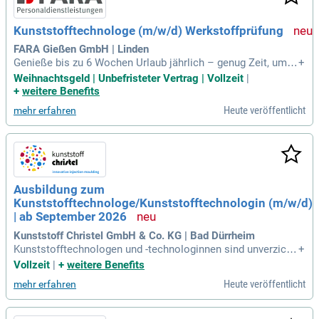
Kunststofftechnologe (m/w/d) Werkstoffprüfung
FARA Gießen GmbH | Linden
Genieße bis zu 6 Wochen Urlaub jährlich – genug Zeit, um n
+
eue Energie zu tanken! Bei uns erhältst du einen unbefristet
Weihnachtsgeld | Unbefristeter Vertrag | Vollzeit
|
en Arbeitsvertrag, der dir Sicherheit bietet. Verlass dich auf
+
weitere Benefits
persönlichen Support, der dir immer zur Seite steht. Mit der
Heute veröffentlicht
mehr erfahren
FARA App hast du alle wichtigen Informationen zu Arbeitsze
iten und Neuigkeiten direkt auf deinem Handy. Deine Perfor
mance bestimmt, ob du übernommen wirst – zeige, was du
kannst! Bewirb dich jetzt als Kunststofftechnologe (m/w/d)
in Linden und entdecke die spannenden Möglichkeiten – ko
ntaktiere Adrian Fredrich für weitere Informationen!
Ausbildung zum
Kunststofftechnologe/Kunststofftechnologin (m/w/d)
| ab September 2026
Kunststoff Christel GmbH & Co. KG | Bad Dürrheim
Kunststofftechnologen und -technologinnen sind unverzicht
+
bare Fachkräfte in der Spritzgussindustrie. Ihre Expertise in
Vollzeit
|
+
weitere Benefits
der Verarbeitung von thermoplastischen Kunststoffen und E
Heute veröffentlicht
mehr erfahren
lastomeren ist entscheidend für die Produktion qualitativ ho
chwertiger Teile. Sie richten fortschrittliche Spritzgussmasc
hinen ein und betreuen den gesamten Fertigungsprozess, vo