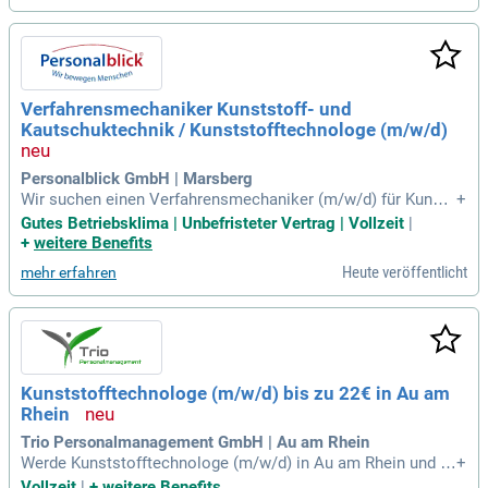
Verfahrensmechaniker Kunststoff- und
Kautschuktechnik / Kunststofftechnologe (m/w/d)
Personalblick GmbH | Marsberg
Wir suchen einen Verfahrensmechaniker (m/w/d) für Kunsts
+
toff- und Kautschuktechnik in einem führenden Industrieunt
Gutes Betriebsklima | Unbefristeter Vertrag | Vollzeit
|
ernehmen. Ihr Aufgabenbereich umfasst die Einrichtung und
+
weitere Benefits
Optimierung von Spritzgießmaschinen sowie Überwachung
Heute veröffentlicht
mehr erfahren
der Produktionsabläufe. Sie sorgen für eine hohe Produktqu
alität durch Anpassung der Prozessparameter und Durchfüh
rung von Fehleranalysen. Störungen an Maschinen beheben
Sie effizient, um einen reibungslosen Betrieb sicherzustelle
n. Eine abgeschlossene Ausbildung als Verfahrensmechani
ker oder vergleichbare Qualifikation ist Voraussetzung. Wer
Kunststofftechnologe (m/w/d) bis zu 22€ in Au am
den Sie Teil eines innovativen Teams und gestalten Sie uns
Rhein
ere modernen Fertigungsprozesse aktiv mit!
Trio Personalmanagement GmbH | Au am Rhein
Werde Kunststofftechnologe (m/w/d) in Au am Rhein und ve
+
rdiene bis zu 22€! In deinem 2-Schicht-System übernimmst
Vollzeit
|
+
weitere Benefits