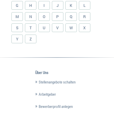
G
H
I
J
K
L
M
N
O
P
Q
R
S
T
U
V
W
X
Y
Z
Über Uns
Stellenangebote schalten
Arbeitgeber
Bewerberprofil anlegen