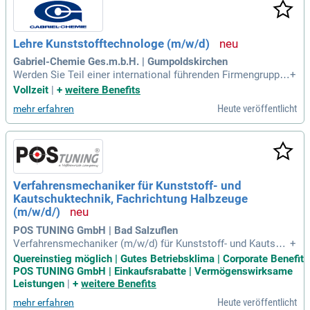
alle von Störungen analysieren Sie die Ursachen umgehend
und ergreifen geeignete Maßnahmen zur Wiederherstellung
des Betriebs. Regelmäßige Qualitätskontrollen sorgen dafür,
Lehre Kunststofftechnologe (m/w/d)
dass die Produktqualität stets hoch bleibt. Profitieren Sie v
on einer abwechslungsreichen Tätigkeit in einem innovative
Gabriel-Chemie Ges.m.b.H. | Gumpoldskirchen
n Umfeld, in dem Ihre Fähigkeiten gefragt sind!
Werden Sie Teil einer international führenden Firmengruppe
+
im Bereich Kunststoffe! Als Europas größter familiengeführt
Vollzeit
|
+
weitere Benefits
er Masterbatch-Hersteller setzen wir auf nachhaltiges Wach
Heute veröffentlicht
mehr erfahren
stum durch sozial und ökologisch verantwortliches Handel
n. Entfalten Sie mit uns Ihr Potenzial!
Verfahrensmechaniker für Kunststoff- und
Kautschuktechnik, Fachrichtung Halbzeuge
(m/w/d/)
POS TUNING GmbH | Bad Salzuflen
Verfahrensmechaniker (m/w/d) für Kunststoff- und Kautsch
+
uktechnik; Fachrichtung Halbzeuge: Bad Salzuflen (in der Nä
Quereinstieg möglich | Gutes Betriebsklima | Corporate Benefit
he von: Herford, Bünde, Detmold, Lemgo, Bielefeld); #Extrusi
POS TUNING GmbH | Einkaufsrabatte | Vermögenswirksame
on #Halbzeuge #Kunststoff #Peripherie #OWL.
Leistungen
|
+
weitere Benefits
Heute veröffentlicht
mehr erfahren