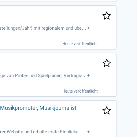
tellungen/Jahr) mit regionalem und überr
+
euung und Begleitung von Künstler
Heute veröffentlicht
ge von Probe- und Spielplänen; Vertrags- u
+
, Ensemble und Verwaltung
Heute veröffentlicht
Musikpromoter, Musikjournalist
r Website und erhalte erste Einblicke. Ei
+