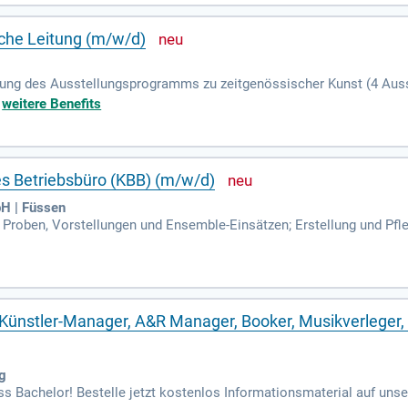
sche Leitung (m/w/d)
ung des Ausstellungsprogramms zu zeitgenössischer Kunst (4 Auss
 Schulausstellung, konzipiert von Sonthofer Schulen; Auswahl, Betr
+
weitere Benefits
hes Betriebsbüro (KBB) (m/w/d)
H | Füssen
Proben, Vorstellungen und Ensemble-Einsätzen; Erstellung und Pfle
er/innen und Gästen; Schnittstelle zwischen Theaterleitung, Regie
ünstler-Manager, A&R Manager, Booker, Musikverleger, 
g
Bachelor! Bestelle jetzt kostenlos Informationsmaterial auf unsere