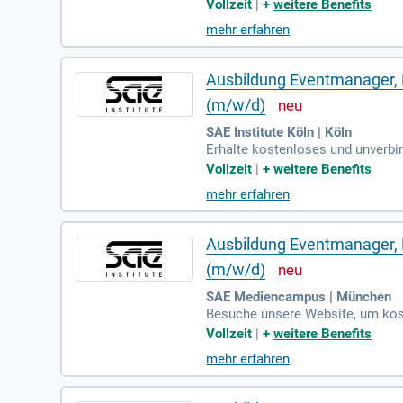
ne persönliche Beratung durch u
Vollzeit
|
+
weitere Benefits
n Bestandteil des Bachelor-Prog
mehr erfahren
ma absolvieren und später zum P
in Kooperation mit der University
Ausbildung Eventmanager, K
(m/w/d)
SAE Institute Köln | Köln
Erhalte kostenloses und unverbi
urch unsere erfahrenen Bildungs
Vollzeit
|
+
weitere Benefits
ma ist ein essenzieller Bestand
mehr erfahren
h nicht erfüllen, kannst du dire
bereit bist. Für weitere Details
Ausbildung Eventmanager, K
(m/w/d)
SAE Mediencampus | München
Besuche unsere Website, um kost
urch unsere erfahrenen Bildungs
Vollzeit
|
+
weitere Benefits
st das Music Business Diploma, d
mehr erfahren
kannst du sofort mit dem Diplom
eitere Informationen erhältst du 