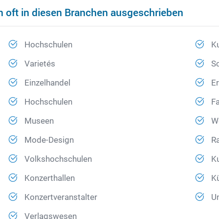
n oft in diesen Branchen ausgeschrieben
Hochschulen
K
Varietés
S
Einzelhandel
E
Hochschulen
F
Museen
W
Mode-Design
R
Volkshochschulen
K
Konzerthallen
Kü
Konzertveranstalter
Un
Verlagswesen