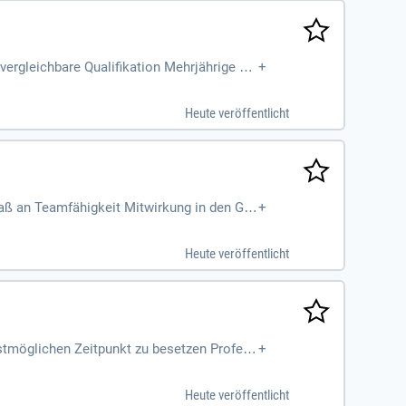
ergleichbare Qualifikation Mehrjährige be
+
lerische Praxis
Heute veröffentlicht
ß an Teamfähigkeit Mitwirkung in den Gre
+
Schrift Bereitschaft, über den fachlichen
Heute veröffentlicht
stmöglichen Zeitpunkt zu besetzen Profess
+
Künstlerisches
Heute veröffentlicht