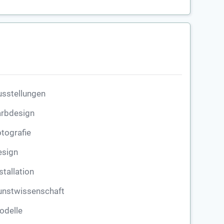
usstellungen
arbdesign
tografie
esign
stallation
unstwissenschaft
odelle