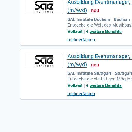
Ausbildung Eventmanager, K
(m/w/d)
SAE Institute Bochum | Bochum
Entdecke die Welt des Musikbusi
eine individuelle Beratung stehe
Vollzeit
|
+
weitere Benefits
AE Music Business Diploma, Teil
mehr erfahren
n, kannst du sofort in spezielle
bist du flexibel in deiner Studie
Kooperation mit der University o
Ausbildung Eventmanager, K
(m/w/d)
SAE Institute Stuttgart | Stuttgar
Entdecke die vielfältigen Mögl
aterial anfordern. Persönliche 
Vollzeit
|
+
weitere Benefits
du die Voraussetzungen für den B
mehr erfahren
eiche zu absolvieren und später
r und weitere Angebote in Kooper