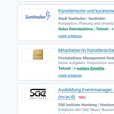
Künstlerische und kuratori
Stadt Sonthofen | Sonthofen
Konzeption, Planung und Umsetz
egionalem Bezug; Einbindung der
Gutes Betriebsklima | Teilzeit
|
mehr erfahren
Mitarbeiter/in Künstlerisc
Festspielhaus Management Gmb
Deine Aufgaben: Disposition von 
nd Honorarabwicklung mit Künstl
Teilzeit
|
+
weitere Benefits
mehr erfahren
Ausbildung Eventmanager, K
(m/w/d)
SAE Institute Hamburg | Hambur
Entdecke den SAE Music Business 