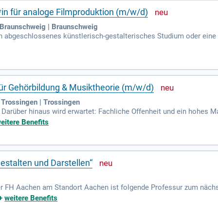
*in für analoge Filmproduktion (m/w/d)
 Braunschweig | Braunschweig
n abgeschlossenes künstlerisch-gestalterisches Studium oder eine v
künstlerischen Projekten im Bereich analoger Film Eine eigene künst
 für Gehörbildung & Musiktheorie (m/w/d)
 Trossingen | Trossingen
ber hinaus wird erwartet: Fachliche Offenheit und ein hohes Ma
g der Hochschule Hohe Ausdrucksfähigkeit in deutscher Sprache und 
eitere Benefits
estalten und Darstellen“
er FH Aachen am Standort Aachen ist folgende Professur zum näch
Darstellen“ (Kennziffer: P-01-689) Die Professur vertritt das Fach „
+
weitere Benefits