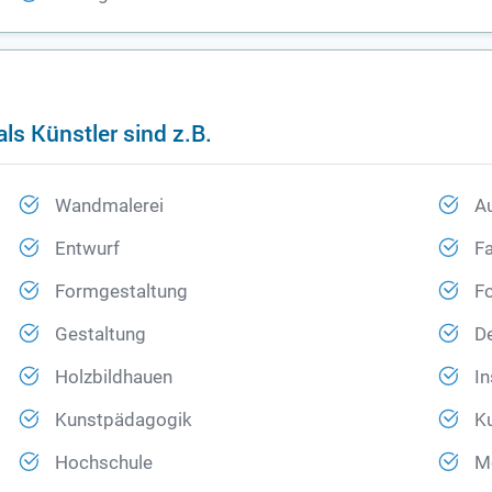
ls Künstler sind z.B.
Wandmalerei
A
Entwurf
F
Formgestaltung
Fo
Gestaltung
D
Holzbildhauen
In
Kunstpädagogik
K
Hochschule
M