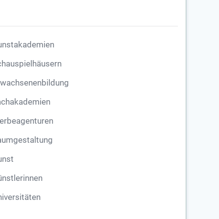
unstakademien
chauspielhäusern
rwachsenenbildung
achakademien
erbeagenturen
aumgestaltung
unst
nstlerinnen
iversitäten