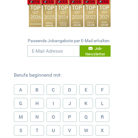
Passende Jobangebote per E-Mail erhalten:
Job-
Newsletter
Berufe beginnend mit:
A
B
C
D
E
F
G
H
I
J
K
L
M
N
O
P
Q
R
S
T
U
V
W
X