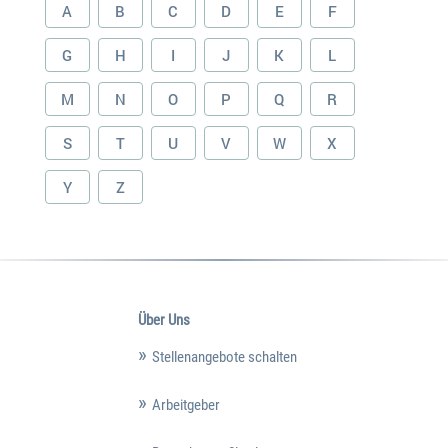
A
B
C
D
E
F
G
H
I
J
K
L
M
N
O
P
Q
R
S
T
U
V
W
X
Y
Z
Über Uns
Stellenangebote schalten
Arbeitgeber