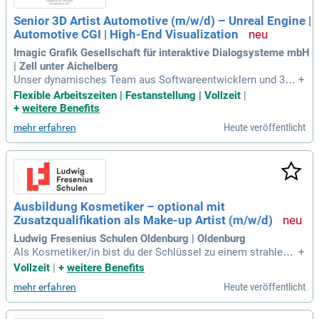
Senior 3D Artist Automotive (m/w/d) – Unreal Engine |
Automotive CGI | High-End Visualization
Imagic Grafik Gesellschaft für interaktive Dialogsysteme mbH
| Zell unter Aichelberg
Unser dynamisches Team aus Softwareentwicklern und 3D-
+
Artists sucht einen talentierten 3D Artist mit Leidenschaft f
Flexible Arbeitszeiten | Festanstellung | Vollzeit
|
ür Automotive. Du wirst in einem kreativen Umfeld arbeiten,
+
weitere Benefits
unterstützt von modernster Hardware und innovativen Arbei
Heute veröffentlicht
mehr erfahren
tsprozessen. Deine Hauptaufgaben umfassen die Erstellung
hochwertiger Fahrzeugvisualisierungen in Unreal Engine 5 u
nd Cinema 4D. Zudem optimierst du Beleuchtung, Materialie
n und Render-Settings, um erstklassige Ergebnisse zu erziel
en. Enge Zusammenarbeit mit unserem Entwicklungsteam
sorgt für einen konsistenten Premium-Look, der internation
Ausbildung Kosmetiker – optional mit
ale Automobilhersteller begeistert. Werde Teil unserer Visio
Zusatzqualifikation als Make-up Artist (m/w/d)
n und gestalte die Zukunft der Fahrzeugvisualisierung!
Ludwig Fresenius Schulen Oldenburg | Oldenburg
Als Kosmetiker/in bist du der Schlüssel zu einem strahlend
+
en und gesunden Hautbild. Du wendest verschiedene Techni
Vollzeit
|
+
weitere Benefits
ken an, wie Feuchtigkeitsmasken und Peelings, um das Ersc
Heute veröffentlicht
mehr erfahren
heinungsbild zu verbessern. Zudem sorgst du für glatte Hau
t durch die Haarentfernung und pflegst Hände und Füße bis
zur Perfektion. In entspannenden Massagen lässt du Pflege