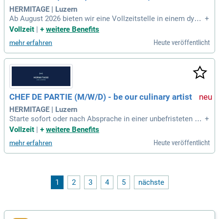
HERMITAGE | Luzern
Ab August 2026 bieten wir eine Vollzeitstelle in einem dyna
+
mischen Team, in dem deine Ideen willkommen sind. Erlebe
Vollzeit
|
+
weitere Benefits
eine professionelle Atmosphäre mit offenen Türen und gest
Heute veröffentlicht
mehr erfahren
alte aktiv unsere Menüvielfalt mit!
CHEF DE PARTIE (M/​W/​D) - be our culinary artist
HERMITAGE | Luzern
Starte sofort oder nach Absprache in einer unbefristeten Vo
+
llzeitstelle. Verstärke unser dynamisches Team von Mitte M
Vollzeit
|
+
weitere Benefits
ai bis Mitte September 2026 und bringe deine Ideen aktiv ei
Heute veröffentlicht
mehr erfahren
n!
1
2
3
4
5
nächste