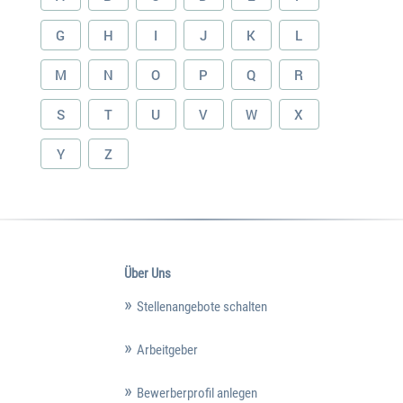
G
H
I
J
K
L
M
N
O
P
Q
R
S
T
U
V
W
X
Y
Z
Über Uns
Stellenangebote schalten
Arbeitgeber
Bewerberprofil anlegen