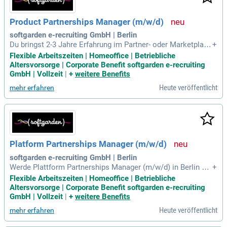
Product Partnerships Manager (m/w/d)
softgarden e-recruiting GmbH | Berlin
Du bringst 2-3 Jahre Erfahrung im Partner- oder Marketplace
+
Management mit, idealerweise im HR-Tech- oder Recruiting-
Flexible Arbeitszeiten | Homeoffice | Betriebliche
Umfeld. Dein gutes Marktverständnis hilft dir, relevante Part
Altersvorsorge | Corporate Benefit softgarden e-recruiting
ner und Integrationen für unsere Kunden zu identifizieren. Du
GmbH | Vollzeit
|
+
weitere Benefits
hast Interesse an Media- und Stellenanzeigen sowie an der
Heute veröffentlicht
mehr erfahren
Verbindung zwischen Reichweite und Performance. Mit dein
em kommerziellen Gespür verstehst du Konditionen und Par
tnerpotenziale. Erfahrung in der KPI-basierten Partnersteuer
ung ermöglicht es dir, aus Performance-Daten sinnvolle Ma
ßnahmen abzuleiten. Zudem bist du motiviert, AI-Tools zur
Prozessoptimierung zu nutzen und verschiedene Stakeholde
Platform Partnerships Manager (m/w/d)
r effektiv zu koordinieren und Projekte voranzubringen.
softgarden e-recruiting GmbH | Berlin
Werde Plattform Partnerships Manager (m/w/d) in Berlin un
+
d entwickle innovative Partnerschaften! Unser einzigartiges
Flexible Arbeitszeiten | Homeoffice | Betriebliche
Bewerbermanagementsystem verbindet eine hauseigene Me
Altersvorsorge | Corporate Benefit softgarden e-recruiting
dia-Agentur und eröffnet spannende Möglichkeiten im DAC
GmbH | Vollzeit
|
+
weitere Benefits
H-Markt. Du optimierst Partnerprofile im ATS Marketplace u
Heute veröffentlicht
mehr erfahren
nd identifizierst neue Potenziale für die Leadgenerierung. Di
ese Rolle erfordert Kreativität und strategisches Denken, u