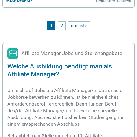
Heute veröffentlicht
mehr erfahren
ngen, während du eng mit internationalen Partnern zusamm
enarbeitest. In einem dynamischen, interdisziplinären Umfel
d identifizierst du Kundenbedürfnisse und übersetzt diese in
zukunftsweisende Produktanforderungen. Wenn du die näch
ste Generation der Wundversorgungsprodukte mitentwickel
1
2
nächste
n möchtest, freuen wir uns auf deine Bewerbung. Werde Teil
unserer Vision und trage aktiv zur weltweiten Verbesserung
der Wundversorgung bei!
Affiliate Manager Jobs und Stellenangebote
Welche Ausbildung benötigt man als
Affiliate Manager?
Um sich auf Jobs als Affiliate Manager/in aus unserer
Jobbörse bewerben zu können, ist kein einheitliches
Anforderungsprofil erforderlich. Denn für den Beruf
des/der Affiliate Manager/in gibt es keine spezielle
Ausbildung. Auch existiert bisher kein Studiengang mit
einem entsprechenden Abschluss.
Betrachtet man Stellenangebote für Affiliate