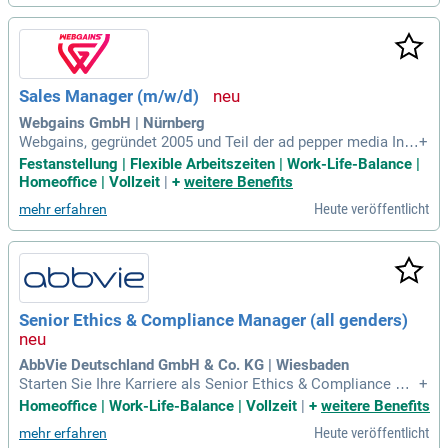
Sales Manager (m/w/d)
Webgains GmbH | Nürnberg
Webgains, gegründet 2005 und Teil der ad pepper media Inte
+
rnational N.V., sucht einen passionierten Sales Manager (m/
Festanstellung | Flexible Arbeitszeiten | Work-Life-Balance |
w/d) in Nürnberg. Der ideale Kandidat hat eine Leidenschaft
Homeoffice | Vollzeit
|
+
weitere Benefits
für Online- und Digitalmarketing sowie Erfahrung im Affiliate
Heute veröffentlicht
mehr erfahren
- und Performance-Marketing. Zu Ihren Aufgaben gehört die
effektive Kommunikation unseres Leistungsspektrums auf
dem digitalen Markt. Sie werden als Botschafter bei Konfere
nzen und Branchenveranstaltungen auftreten. Zudem ist das
Verständnis der Publisher-Landschaft unverzichtbar, um Neu
kunden zu akquirieren. Ihre Fähigkeit, Beziehungen zu poten
Senior Ethics & Compliance Manager (all genders)
ziellen Kunden aufzubauen, wird entscheidend für den Erfolg
in dieser Rolle sein.
AbbVie Deutschland GmbH & Co. KG | Wiesbaden
Starten Sie Ihre Karriere als Senior Ethics & Compliance Ma
+
nager (all genders) in Wiesbaden bei Abb! Ab sofort bieten
Homeoffice | Work-Life-Balance | Vollzeit
|
+
weitere Benefits
wir eine unbefristete Stelle mit der Kennziffer R00141627 in
Heute veröffentlicht
mehr erfahren
einem internationalen Unternehmen. Bei uns arbeiten Sie im