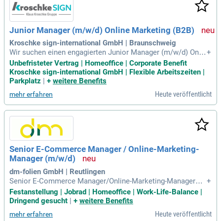
Junior Manager (m/w/d) Online Marketing (B2B)
Kroschke sign-international GmbH | Braunschweig
Wir suchen einen engagierten Junior Manager (m/w/d) Onlin
+
e Marketing in Braunschweig, der unser Team in Vollzeit ver
Unbefristeter Vertrag | Homeoffice | Corporate Benefit
stärkt. Deine Hauptaufgaben umfassen die Planung und den
Kroschke sign-international GmbH | Flexible Arbeitszeiten |
Versand zielgerichteter Newsletter sowie automatisierter K
Parkplatz
|
+
weitere Benefits
ampagnen zur Lead-Generierung in Deutschland und Österre
Heute veröffentlicht
mehr erfahren
ich. Du konzipierst effektive E-Mail-Marketing-Kampagnen, d
ie die Abverkäufe steigern und die Kundenbindung fördern. D
abei arbeitest Du eng mit dem Vertrieb zusammen, um Mark
eting-Maßnahmen optimal zu gestalten. In Deiner Rolle erst
ellst Du workflows im E-Mail-Marketing-Tool und führst A/B
-Tests durch, um wertvolle Erkenntnisse zu gewinnen. Bewir
Senior E-Commerce Manager / Online-Marketing-
b Dich jetzt und gestalte unseren gemeinsamen Erfolg!
Manager (m/w/d)
dm-folien GmbH | Reutlingen
Senior E-Commerce Manager/Online-Marketing-Manager
+
(m/w/d) in 72770 Reutlingen gesucht! In dieser spannenden
Festanstellung | Jobrad | Homeoffice | Work-Life-Balance |
Position übernehmen Sie die Verantwortung für unsere digit
Dringend gesucht
|
+
weitere Benefits
ale Sichtbarkeit und Vermarktung. Sie gestalten das Plattfor
Heute veröffentlicht
mehr erfahren
m-Management, optimieren Produktlistings, Pricing und set