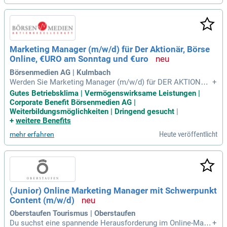
kundenorientiert, um Lösungen effektiv zu präsentieren. Seh
r gute MS-Office-Kenntnisse, insbesondere in Excel und Pow
erPoint, sind unerlässlich für diese Rolle. Du beherrscht Deu
tsch und Englisch fließend und bist ein proaktiver Teamplay
er. Wenn du dich angesprochen fühlst, ermutigen wir dich zu
Marketing Manager (m/w/d) für Der Aktionär, Börse
r Bewerbung – auch wenn du nicht alle Anforderungen erfüll
Online, €URO am Sonntag und €uro
st. Flexible Arbeitszeiten und Remote Work unterstützen dei
ne Work-Life-Balance.
Börsenmedien AG | Kulmbach
Werden Sie Marketing Manager (m/w/d) für DER AKTIONÄR,
+
BÖRSE ONLINE, €URO AM SONNTAG und €URO in Kulmbac
Gutes Betriebsklima | Vermögenswirksame Leistungen |
h! In dieser Rolle steuern Sie Marketingstrategien, um releva
Corporate Benefit Börsenmedien AG |
nte Zielgruppen gezielt anzusprechen und die Markenbekan
Weiterbildungsmöglichkeiten | Dringend gesucht
|
ntheit zu steigern. Ihre Aufgaben umfassen die Planung und
+
weitere Benefits
Koordination von Marketingmaßnahmen im Finanzbereich, i
Heute veröffentlicht
mehr erfahren
n enger Zusammenarbeit mit internen Teams und externen
Partnern. Zudem führen Sie umfassende Markt- und Wettbe
werbsanalysen durch. Ihre Erkenntnisse helfen, Trends zu er
kennen und Optimierungspotenziale auszuschöpfen. Bewerb
en Sie sich jetzt für eine Voll- oder Teilzeitstelle ab sofort!
(Junior) Online Marketing Manager mit Schwerpunkt
Content (m/w/d)
Oberstaufen Tourismus | Oberstaufen
Du suchst eine spannende Herausforderung im Online-Mark
+