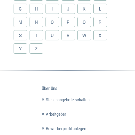
G
H
I
J
K
L
M
N
O
P
Q
R
S
T
U
V
W
X
Y
Z
Über Uns
Stellenangebote schalten
Arbeitgeber
Bewerberprofil anlegen