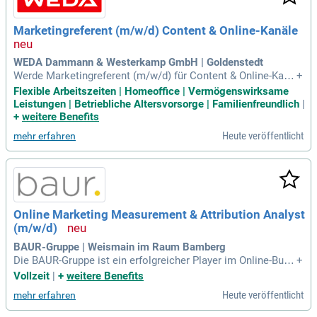
Marketingreferent (m/w/d) Content & Online-Kanäle
WEDA Dammann & Westerkamp GmbH | Goldenstedt
Werde Marketingreferent (m/w/d) für Content & Online-Kanä
+
le und gestalte unsere Markenpräsenz. In dieser Rolle bist D
Flexible Arbeitszeiten | Homeoffice | Vermögenswirksame
u der kreative Verbindungsglied zwischen Produkten, Vertrie
Leistungen | Betriebliche Altersvorsorge | Familienfreundlich
|
b und Kunden. Du konzipierst und produzierst hochwertige V
+
weitere Benefits
ideos und Bilder, auch direkt im Stall. Zudem stehst Du für d
Heute veröffentlicht
mehr erfahren
ie Optimierung unserer digitalen Marketingstrategien, einsc
hließlich SEO und SEA. Deine Aufgaben umfassen die Pfleg
e unserer Unternehmens-Website sowie die Entwicklung vo
n Webinhalten für den Fisch- und Insektenbereich. Unterstüt
ze zudem unser Vertriebsteam durch die Gestaltung anspre
chender Broschüren und Werbematerialien für eine effektive
Online Marketing Measurement & Attribution Analyst
Kundenansprache.
(m/w/d)
BAUR-Gruppe | Weismain im Raum Bamberg
Die BAUR-Gruppe ist ein erfolgreicher Player im Online-Busi
+
ness der DACH-Region und Teil der renommierten OTTO Gr
Vollzeit
|
+
weitere Benefits
oup. In einem dynamischen Online-Handelsumfeld sucht die
Heute veröffentlicht
mehr erfahren
BAUR-Gruppe einen Online Marketing Measurement & Attrib
ution Analyst (m/w/d). Du optimierst die Online-Marketing-P