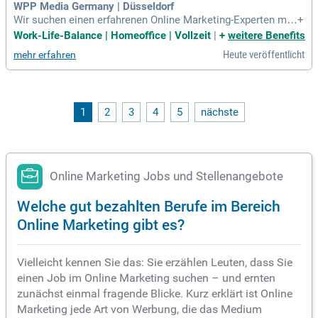
arriere legst. Bewerbe dich jetzt und gestalte deine Zukunft
WPP Media Germany | Düsseldorf
aktiv mit!
Wir suchen einen erfahrenen Online Marketing-Experten mit
+
Schwerpunkt auf Campaign Management und Programmatic
Work-Life-Balance | Homeoffice | Vollzeit
|
+
weitere Benefits
Advertising. Idealerweise hast du fundierte Kenntnisse in DS
Heute veröffentlicht
mehr erfahren
Ps wie Google DV360. Du kommunizierst professionell und
kundenorientiert, um Lösungen effektiv zu präsentieren. Seh
r gute MS-Office-Kenntnisse, insbesondere in Excel und Pow
erPoint, sind unerlässlich für diese Rolle. Du beherrscht Deu
tsch und Englisch fließend und bist ein proaktiver Teamplay
1
2
3
4
5
nächste
er. Wenn du dich angesprochen fühlst, ermutigen wir dich zu
r Bewerbung – auch wenn du nicht alle Anforderungen erfüll
st. Flexible Arbeitszeiten und Remote Work unterstützen dei
ne Work-Life-Balance.
Online Marketing Jobs und Stellenangebote
Welche gut bezahlten Berufe im Bereich
Online Marketing gibt es?
Vielleicht kennen Sie das: Sie erzählen Leuten, dass Sie
einen Job im Online Marketing suchen – und ernten
zunächst einmal fragende Blicke. Kurz erklärt ist Online
Marketing jede Art von Werbung, die das Medium