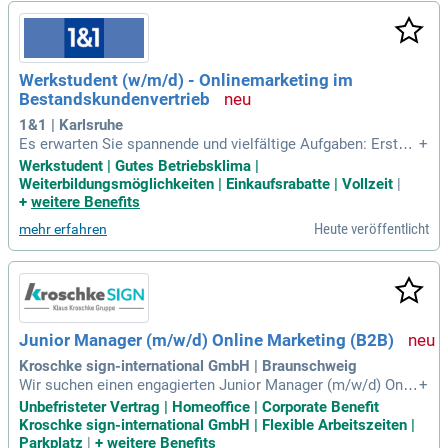
erformance durch datenbasierte Analysen und entwickelst e
ffektive Attributions- und Marketing-Messmodelle. Verantw
ortlich für das Marketing Data Hub, gibst du wertvolle Handl
ungsempfehlungen zur technischen Weiterentwicklung der
Werkstudent (w/m/d) - Onlinemarketing im
Dateninfrastruktur. Als kommunikationsstarker Teamplayer
Bestandskundenvertrieb
übersetzt du Daten in strategische Geschäftsentscheidunge
n und bringst innovative Ideen ein. Kreiere effiziente Attributi
1&1 | Karlsruhe
ons- und Budgetallokationsmodelle, um den Markterfolg na
Es erwarten Sie spannende und vielfältige Aufgaben: Erstell
+
chhaltig zu sichern!
ung von Marketing-Briefings und Infomaterial für Dienstleist
Werkstudent | Gutes Betriebsklima |
er; Unterstützung bei der Entwicklung neuer Online-Vertriebs
Weiterbildungsmöglichkeiten | Einkaufsrabatte | Vollzeit
|
ideen und Kampagnenansätze sowie der operativen Umsetz
+
weitere Benefits
ung; Unterstützung
Heute veröffentlicht
mehr erfahren
Junior Manager (m/w/d) Online Marketing (B2B)
Kroschke sign-international GmbH | Braunschweig
Wir suchen einen engagierten Junior Manager (m/w/d) Onlin
+
e Marketing in Braunschweig, der unser Team in Vollzeit ver
Unbefristeter Vertrag | Homeoffice | Corporate Benefit
stärkt. Deine Hauptaufgaben umfassen die Planung und den
Kroschke sign-international GmbH | Flexible Arbeitszeiten |
Versand zielgerichteter Newsletter sowie automatisierter K
Parkplatz
|
+
weitere Benefits