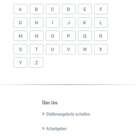
A
B
C
D
E
F
G
H
I
J
K
L
M
N
O
P
Q
R
S
T
U
V
W
X
Y
Z
Über Uns
Stellenangebote schalten
Arbeitgeber