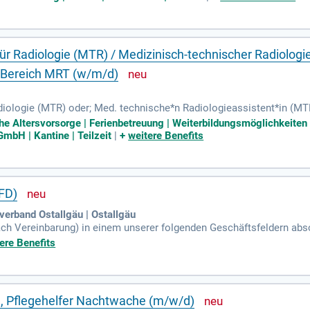
führen delegierte pflegerische Maßnahmen durch. Werden Sie Teil 
en kümmert. Bewerben Sie sich jetzt und gestalten Sie die Zukunft 
ür Radiologie (MTR) / Medizinisch-technischer Radiologi
 Bereich MRT (w/m/d)
iologie (MTR) oder; Med. technische*n Radiologieassistent*in (MT
st in Vollzeit oder Teilzeit unbefristet zu besetzen.
iche Altersvorsorge | Ferienbetreuung | Weiterbildungsmöglichkeiten 
bH | Kantine | Teilzeit
|
+
weitere Benefits
BFD)
verband Ostallgäu | Ostallgäu
ch Vereinbarung) in einem unserer folgenden Geschäftsfeldern abso
e Pflege; Tagespflege; Essen auf Rädern; Seniorenwohn- und Pfle
ere Benefits
, Pflegehelfer Nachtwache (m/w/d)