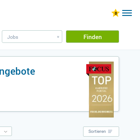
Finden
Jobs
»
angebote
e
Sortieren