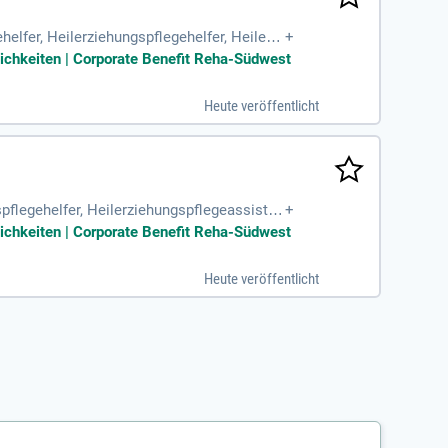
elfer, Heilerziehungspflegehelfer, Heilerzi
+
ichkeiten | Corporate Benefit Reha-Südwest
Heute veröffentlicht
spflegehelfer, Heilerziehungspflegeassisten
+
rfahrung in
ichkeiten | Corporate Benefit Reha-Südwest
Heute veröffentlicht