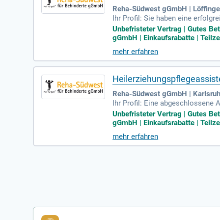
Reha-Südwest gGmbH | Löffing
Ihr Profil: Sie haben eine erfol
ehungspflegeassistent, Altenpfle
Unbefristeter Vertrag | Gutes B
gGmbH | Einkaufsrabatte | Teilzei
mehr erfahren
Heilerziehungspflegeassist
Reha-Südwest gGmbH | Karlsru
Ihr Profil: Eine abgeschlossene 
t, Altenpflegehelfer (m/w/d) ode
Unbefristeter Vertrag | Gutes B
gGmbH | Einkaufsrabatte | Teilze
mehr erfahren