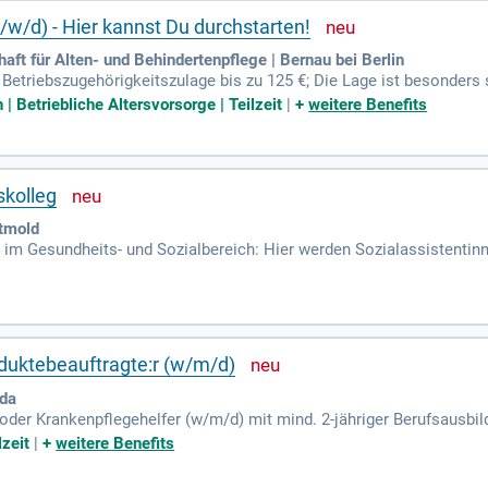
m/w/d) - Hier kannst Du durchstarten!
ft für Alten- und Behindertenpflege | Bernau bei Berlin
; Betriebszugehörigkeitszulage bis zu 125 €; Die Lage ist besonder
sundheitstag (Kostenübernahme durch GGAB); Möglichkeit einer Su
 Betriebliche Altersvorsorge | Teilzeit
|
+
weitere Benefits
skolleg
tmold
gt im Gesundheits- und Sozialbereich: Hier werden Sozialassistenti
duktebeauftragte:r (w/m/d)
lda
der Krankenpflegehelfer (w/m/d) mit mind. 2-jähriger Berufsausbild
enntnisse, die Inhalte des QMS nach §113 SGB XI umzusetzen; Berei
lzeit
|
+
weitere Benefits