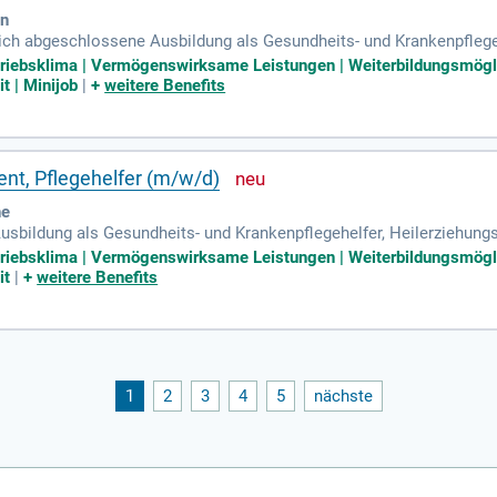
en
greich abgeschlossene Ausbildung als Gesundheits- und Krankenpflegeh
gehelfer (m/w/d) oder eine vergleichbare pflegerische Ausbildung.
etriebsklima | Vermögenswirksame Leistungen | Weiterbildungsmögl
t | Minijob
|
+
weitere Benefits
ent, Pflegehelfer (m/w/d)
he
Ausbildung als Gesundheits- und Krankenpflegehelfer, Heilerziehung
r eine vergleichbare pflegerische Ausbildung (m/w/d); idealerweise E
etriebsklima | Vermögenswirksame Leistungen | Weiterbildungsmögl
it
|
+
weitere Benefits
1
2
3
4
5
nächste