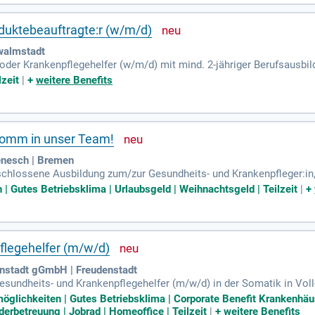
duktebeauftragte:r (w/m/d)
walmstadt
der Krankenpflegehelfer (w/m/d) mit mind. 2-jähriger Berufsausbild
enntnisse, die Inhalte des QMS nach §113 SGB XI umzusetzen; Berei
lzeit
|
+
weitere Benefits
 Komm in unser Team!
enesch | Bremen
eschlossene Ausbildung zum/zur Gesundheits- und Krankenpfleger:in,
ine einjährige Ausbildung zur Krankenpflegehelfer:in/Altenpflegehelf
 Gutes Betriebsklima | Urlaubsgeld | Weihnachtsgeld | Teilzeit
|
+
flegehelfer (m/w/d)
nstadt gGmbH | Freudenstadt
sundheits- und Krankenpflegehelfer (m/w/d) in der Somatik in Voll-
 – sowohl für unsere Patient:innen als auch für Mitarbeitende. Ihr
möglichkeiten | Gutes Betriebsklima | Corporate Benefit Krankenh
zheitlichen Patientenversorgung sowie die Durchführung der Grundpfl
derbetreuung | Jobrad | Homeoffice | Teilzeit
|
+
weitere Benefits