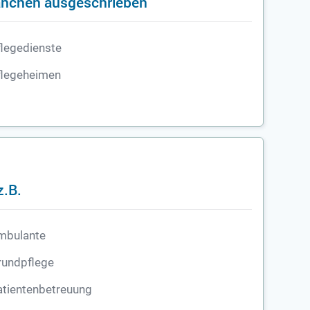
ranchen ausgeschrieben
legedienste
flegeheimen
z.B.
mbulante
rundpflege
atientenbetreuung