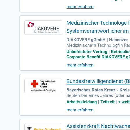
lität und Nahrungsaufnahme und 
mehr erfahren
Wohlbefinden unserer Patient:inn
Medizinischer Technologe f
Systemverantwortlicher im
DIAKOVERE gGmbH | Hannover
Medizinische*n Technolog*in Rad
h MRT (w/m/d). Der Arbeitsplatz i
Unbefristeter Vertrag | Betriebl
Corporate Benefit DIAKOVERE gGm
mehr erfahren
Bundesfreiwilligendienst (
Bayerisches Rotes Kreuz - Kreis
September eines Jahres (oder na
Behindertenfahrdienst; Ambulant
Arbeitskleidung | Teilzeit
|
+
weit
mehr erfahren
Assistenzkraft Nachtwache