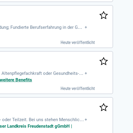
ung; Fundierte Berufserfahrung in der Ges
+
tschaft sich jederzeit
Heute veröffentlicht
 Altenpflegefachkraft oder Gesundheits- u
+
er:in mit;
weitere Benefits
Heute veröffentlicht
 oder Teilzeit. Bei uns stehen Menschlichk
+
e Hauptaufgaben umfassen die Unterstützung
äuser Landkreis Freudenstadt gGmbH |
ege. Sie helfen bei der Körperpflege, Mobi