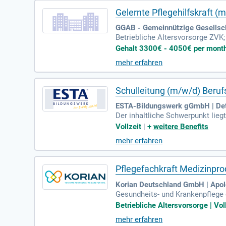
Gelernte Pflegehilfskraft (
GGAB - Gemeinnützige Gesellscha
Betriebliche Altersvorsorge ZVK
des Grundgehalts; Jährlicher Ge
Gehalt 3300€ - 4050€ per month |
mehr erfahren
Schulleitung (m/w/d) Beruf
ESTA-Bildungswerk gGmbH | De
Der inhaltliche Schwerpunkt lie
Heilerziehung ausgebildet.
Vollzeit
|
+
weitere Benefits
mehr erfahren
Pflegefachkraft Medizinpro
Korian Deutschland GmbH | Apo
Gesundheits- und Krankenpflege o
undheitsbranche; Fähigkeit und K
Betriebliche Altersvorsorge | Vol
mehr erfahren