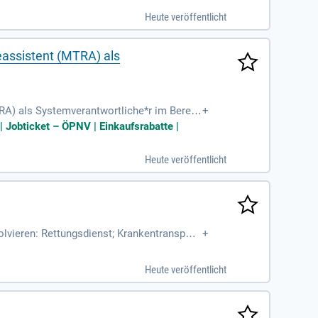
eines engagierten Teams, das sich um das
Heute veröffentlicht
der Pflege mit uns!
eassistent (MTRA) als
RA) als Systemverantwortliche*r im Bereic
+
| Jobticket – ÖPNV | Einkaufsrabatte |
Heute veröffentlicht
lvieren: Rettungsdienst; Krankentransport;
+
geheime; Wohnheime
Heute veröffentlicht