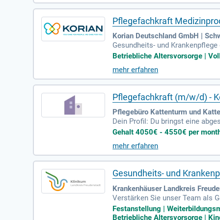
Pflegefachkraft Medizinpro
Korian Deutschland GmbH | Sch
Gesundheits- und Krankenpflege o
undheitsbranche; Fähigkeit und K
Betriebliche Altersvorsorge | Vol
mehr erfahren
Pflegefachkraft (m/w/d) -
Pflegebüro Kattenturm und Katt
Dein Profil: Du bringst eine abg
nd Kinderkrankenpfleger:in oder e
Gehalt 4050€ - 4550€ per month |
mehr erfahren
Gesundheits- und Krankenp
Krankenhäuser Landkreis Freude
Verstärken Sie unser Team als Ge
eit und Fürsorglichkeit im Fokus
Festanstellung | Weiterbildungs
der Pflegefachkräfte bei der gan
Betriebliche Altersvorsorge | Kin