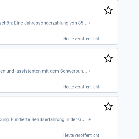
s schön; Eine Jahressonderzahlung von 85%
+
pervision 1x im Monat
Heute veröffentlicht
nnen und -assistenten mit dem Schwerpunkt
+
Heute veröffentlicht
ung; Fundierte Berufserfahrung in der Ges
+
tschaft sich jederzeit
Heute veröffentlicht