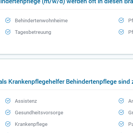
hindertenpflege (m/w/d) werden oft in diesen B
Behindertenwohnheime
Pf
Tagesbetreuung
P
als Krankenpflegehelfer Behindertenpflege sind 
Assistenz
A
Gesundheitsvorsorge
G
Krankenpflege
P