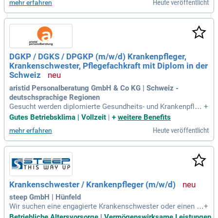
Heute veröffentlicht
mehr erfahren
n offenen Kommunikationswegen und enger Zusammenarb
eit mit der Pflegedienstleitung. Zusätzlich erhältst du die Pl
uxee Benefits Card mit monatlich bis zu 40 EUR, die du viels
eitig nutzen kannst. Außerdem unterstützen wir deine Alters
vorsorge mit 20% auf deinen Umwandlungsbeitrag und eine
m monatlichen Zuschuss von 20 €.
DGKP / DGKS / DPGKP (m/w/d) Krankenpfleger,
Krankenschwester, Pflegefachkraft mit Diplom in der
Schweiz
aristid Personalberatung GmbH & Co KG | Schweiz -
deutschsprachige Regionen
Gesucht werden diplomierte Gesundheits- und Krankenpfleg
+
er (DGKP) mit Berufserfahrung in Akut-, Intensiv-, Notfallme
Gutes Betriebsklima | Vollzeit
|
+
weitere Benefits
dizin sowie Psychiatrie, Onkologie, Pädiatrie und Geriatrie.
Heute veröffentlicht
mehr erfahren
Nutzen Sie Ihre Kompetenzen, um in einem dynamischen U
mfeld einen Unterschied zu machen!
Krankenschwester / Krankenpfleger (m/w/d)
steep GmbH | Hünfeld
Wir suchen eine engagierte Krankenschwester oder einen Kr
+
ankenpfleger (m/w/d) in Teil- oder Vollzeit. Ihre Aufgabe um
Betriebliche Altersvorsorge | Vermögenswirksame Leistungen