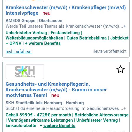
nbare Sicherheit: Ihre Dienstpläne erhalten Sie einen Monat
Krankenschwester (m/w/d) / Krankenpfleger (m/w/d)
im Voraus, damit Sie Ihr Privatleben effizient organisieren k
Intensivpflege
önnen.
AMEOS Gruppe | Oberhausen
Werde Teil unseres Teams als Krankenschwester (m/w/d) o
+
der Krankenpfleger (m/w/d) in der Intensivpflege! Du betreu
Unbefristeter Vertrag | Festanstellung |
st Patienten auf der Intensivstation (ITS) und überwachst wi
Weiterbildungsmöglichkeiten | Gutes Betriebsklima | Jobticket
chtigste Vitalparameter. Bei uns hast du die Möglichkeit, in
– ÖPNV
|
+
weitere Benefits
Voll- oder Teilzeit unbefristet zu arbeiten. Wir suchen Pflege
Heute veröffentlicht
mehr erfahren
fachkräfte mit einer abgeschlossenen Ausbildung und ideal
erweise einer Fachweiterbildung in der Intensiv- und Anästh
esiepflege. Eine gute Teamfähigkeit und Verantwortungsbe
wusstsein sind für uns essenziell. Bewirb dich jetzt und gest
alte aktiv den Pflegealltag auf der Intensivstation mit!
Gesundheits- und Krankenpfleger:in,
Krankenschwester (m/w/d) - Komm in unser
motiviertes Team!
SKH Stadtteilklinik Hamburg | Hamburg
Suchst du eine neue Herausforderung im Gesundheitswese
+
n? Wir heißen Gesundheits- und Krankenpfleger:innen sowie
Gehalt 3990€ - 4725€ per month | Betriebliche Altersvorsorge
erfahrene Altenpfleger:innen herzlich willkommen! In unsere
| Vermögenswirksame Leistungen | Unbefristeter Vertrag |
m familiären Team bieten wir dir eine verantwortungsvolle A
Einkaufsrabatte
|
+
weitere Benefits
ufgabe und eine strukturierte Einarbeitung. Du profitierst vo