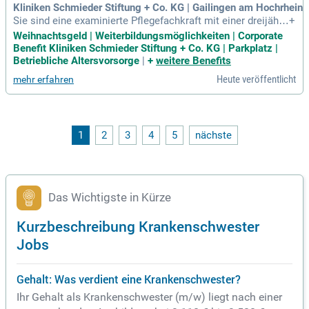
Sankt Michael, Markus Bonserio, Prinz-Fritzi-Allee 1, 78166
Kliniken Schmieder Stiftung + Co. KG | Gailingen am Hochrhein
Donaueschingen.
Sie sind eine examinierte Pflegefachkraft mit einer dreijähri
+
gen Ausbildung? Wir bieten Ihnen eine attraktive Vergütung
Weihnachtsgeld | Weiterbildungsmöglichkeiten | Corporate
und zusätzliche Urlaubs- und Weihnachtsgeldzahlungen. Ge
Benefit Kliniken Schmieder Stiftung + Co. KG | Parkplatz |
nießen Sie geregelte Arbeitszeiten mit einer 39-Stunden-Wo
Betriebliche Altersvorsorge
|
+
weitere Benefits
che und Sonderzahlungen für Überstunden. Profitieren Sie v
Heute veröffentlicht
mehr erfahren
on 30 Tagen Urlaub sowie individuellen Teilzeitmodellen un
d Unterstützung bei der Wohnungssuche. Unsere strukturier
te Einarbeitung und umfangreiche Fortbildungsangebote stä
rken Ihre Karriere. Werden Sie Teil unseres interdisziplinären
Teams und profitieren Sie von vielseitigen Mitarbeiter:innen
1
2
3
4
5
nächste
vergünstigungen!
Das Wichtigste in Kürze
Kurzbeschreibung Krankenschwester
Jobs
Gehalt: Was verdient eine Krankenschwester?
Ihr Gehalt als Krankenschwester (m/w) liegt nach einer