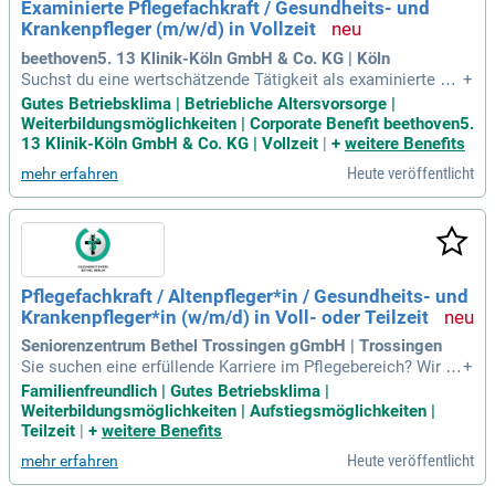
Examinierte Pflegefachkraft / Gesundheits- und
n und die Zukunft der Medizin zu gestalten.
Krankenpfleger (m/w/d) in Vollzeit
beethoven5. 13 Klinik-Köln GmbH & Co. KG | Köln
Suchst du eine wertschätzende Tätigkeit als examinierte Pfl
+
egefachkraft oder Gesundheits- und Krankenpfleger (m/w/d)
Gutes Betriebsklima | Betriebliche Altersvorsorge |
in Vollzeit? In unserem Team erlebst du einen stressfreien
Weiterbildungsmöglichkeiten | Corporate Benefit beethoven5.
Arbeitsalltag, der deine Ideen und Kreativität fördert. Wir set
13 Klinik-Köln GmbH & Co. KG | Vollzeit
|
+
weitere Benefits
zen auf eine familiäre Atmosphäre auf Augenhöhe, damit dir
Heute veröffentlicht
mehr erfahren
die Arbeit Freude bereitet. Genieße eine attraktive, leistungs
gerechte Vergütung und 30 Tage Urlaub im Jahr. Zudem sind
wir an Karneval, Weihnachten und Silvester geschlossen, un
d Wochenenddienste finden nur nach Vereinbarung statt. We
rde Teil unseres Teams und erlebe Patientenversorgung ohn
e den typischen Krankenhausstress!
Pflegefachkraft / Altenpfleger*in / Gesundheits- und
Krankenpfleger*in (w/m/d) in Voll- oder Teilzeit
Seniorenzentrum Bethel Trossingen gGmbH | Trossingen
Sie suchen eine erfüllende Karriere im Pflegebereich? Wir bi
+
eten Ihnen eine Position als Pflegefachfrau / Pflegefachman
Familienfreundlich | Gutes Betriebsklima |
n oder Altenpfleger*in in einem engagierten Team. Vorausg
Weiterbildungsmöglichkeiten | Aufstiegsmöglichkeiten |
esetzt werden eine abgeschlossene Ausbildung und ausgep
Teilzeit
|
+
weitere Benefits
rägte soziale Kompetenzen. Genießen Sie eine attraktive Ve
Heute veröffentlicht
mehr erfahren
rgütung sowie flexible Arbeitszeitmodelle zur besseren Vere
inbarkeit von Beruf und Familie. Zudem profitieren Sie von e