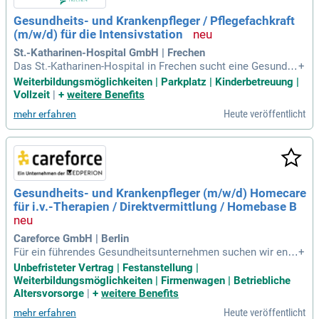
Gesundheits- und Krankenpfleger / Pflegefachkraft
(m/w/d) für die Intensivstation
St.-Katharinen-Hospital GmbH | Frechen
Das St.-Katharinen-Hospital in Frechen sucht eine Gesundhe
+
its- und Krankenpfleger/Pflegefachkraft (m/w/d) für die Inte
Weiterbildungsmöglichkeiten | Parkplatz | Kinderbetreuung |
nsivstation. Als Akademisches Lehrkrankenhaus der Univer
Vollzeit
|
+
weitere Benefits
sität zu Köln bietet es eine übertarifliche Vergütung und ein
Heute veröffentlicht
mehr erfahren
abwechslungsreiches Arbeitsumfeld. Zu Ihren Aufgaben geh
ören die Durchführung hochwertiger intensivmedizinischer P
flege sowie Notfallmanagement und Unterstützung bei Wied
erbelebungsmaßnahmen. Sie begleiten Intensivpatienten th
erapeutisch und sind für deren Überwachung und Monitoring
zuständig. Wir erwarten von Ihnen eine abgeschlossene Aus
Gesundheits- und Krankenpfleger (m/w/d) Homecare
bildung und Engagement in der Patientenpflege. Bewerben S
für i.v.-Therapien / Direktvermittlung / Homebase B
ie sich jetzt und gestalten Sie die Zukunft der Intensivmedizi
n aktiv mit!
Careforce GmbH | Berlin
Für ein führendes Gesundheitsunternehmen suchen wir eng
+
agierte examinierte Pflegekräfte (m/w/d), die ihre Expertise
Unbefristeter Vertrag | Festanstellung |
in der Betreuung von Menschen mit seltenen Erkrankungen
Weiterbildungsmöglichkeiten | Firmenwagen | Betriebliche
einbringen möchten. In dieser Position führst Du anspruchs
Altersvorsorge
|
+
weitere Benefits
volle In-vitro-Therapien durch und begleitest Patienten über l
Heute veröffentlicht
mehr erfahren
ängere Zeiträume. Die individuelle Betreuung steht im Foku