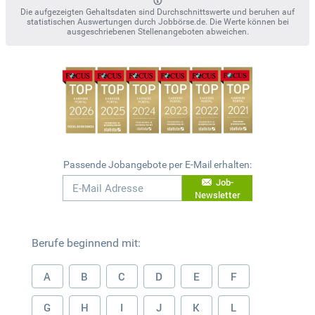
Die aufgezeigten Gehaltsdaten sind Durchschnittswerte und beruhen auf
statistischen Auswertungen durch Jobbörse.de. Die Werte können bei
ausgeschriebenen Stellenangeboten abweichen.
Passende Jobangebote per E-Mail erhalten:
Job-
Newsletter
Berufe beginnend mit:
A
B
C
D
E
F
G
H
I
J
K
L