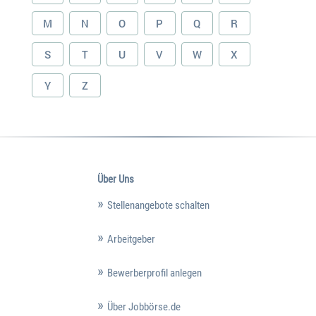
M
N
O
P
Q
R
S
T
U
V
W
X
Y
Z
Über Uns
Stellenangebote schalten
Arbeitgeber
Bewerberprofil anlegen
Über Jobbörse.de