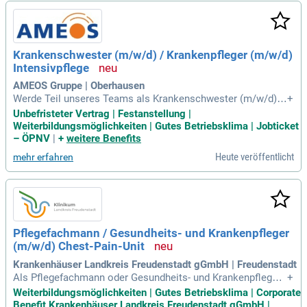
iner individuellen Einarbeitung und umfangreichen Fortbildu
ngsmöglichkeiten. Bewerben Sie sich jetzt und gestalten Si
e die Zukunft der Pflege mit uns!
Krankenschwester (m/w/d) / Krankenpfleger (m/w/d)
Intensivpflege
AMEOS Gruppe | Oberhausen
Werde Teil unseres Teams als Krankenschwester (m/w/d) o
+
der Krankenpfleger (m/w/d) in der Intensivpflege! Du betreu
Unbefristeter Vertrag | Festanstellung |
st Patienten auf der Intensivstation (ITS) und überwachst wi
Weiterbildungsmöglichkeiten | Gutes Betriebsklima | Jobticket
chtigste Vitalparameter. Bei uns hast du die Möglichkeit, in
– ÖPNV
|
+
weitere Benefits
Voll- oder Teilzeit unbefristet zu arbeiten. Wir suchen Pflege
Heute veröffentlicht
mehr erfahren
fachkräfte mit einer abgeschlossenen Ausbildung und ideal
erweise einer Fachweiterbildung in der Intensiv- und Anästh
esiepflege. Eine gute Teamfähigkeit und Verantwortungsbe
wusstsein sind für uns essenziell. Bewirb dich jetzt und gest
alte aktiv den Pflegealltag auf der Intensivstation mit!
Pflegefachmann / Gesundheits- und Krankenpfleger
(m/w/d) Chest-Pain-Unit
Krankenhäuser Landkreis Freudenstadt gGmbH | Freudenstadt
Als Pflegefachmann oder Gesundheits- und Krankenpfleger
+
(m/w/d) in Voll- oder Teilzeit erwarten Sie herausfordernde
Weiterbildungsmöglichkeiten | Gutes Betriebsklima | Corporate
Aufgaben in der Pflege. Ihr Engagement ermöglicht eine opti
Benefit Krankenhäuser Landkreis Freudenstadt gGmbH |