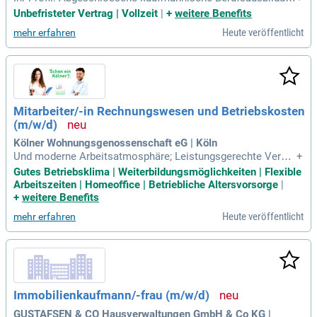
bzw. eine Weiterbildung zum Personalfach- kaufmann/-frau
Unbefristeter Vertrag | Vollzeit
|
+
weitere Benefits
und/oder zum Lohnbuchhalter/-in; Mehrjährige Berufserfahr
Heute veröffentlicht
mehr erfahren
ung im Bereich der Entgeltabrechnung wünschenswert; Fund
ierte Kenntnisse im Sozialversicherungs
Mitarbeiter/-in Rechnungswesen und Betriebskosten
(m/w/d)
Kölner Wohnungsgenossenschaft eG | Köln
Und moderne Arbeitsatmosphäre; Leistungsgerechte Vergüt
+
ung und Weiterbildungsmöglichkeiten; Mitarbeiterwohnen; fl
Gutes Betriebsklima | Weiterbildungsmöglichkeiten | Flexible
exible Arbeitszeiten und Homeoffice; Dienstradleasing; Spor
Arbeitszeiten | Homeoffice | Betriebliche Altersvorsorge
|
t- und Fitnessangebote mit Arbeitgeberzuschuss; Betrieblich
+
weitere Benefits
e Altersvorsorge und Krankenzusatzversicherung
Heute veröffentlicht
mehr erfahren
Immobilienkaufmann/-frau (m/w/d)
GUSTAFSEN & CO Hausverwaltungen GmbH & Co KG |