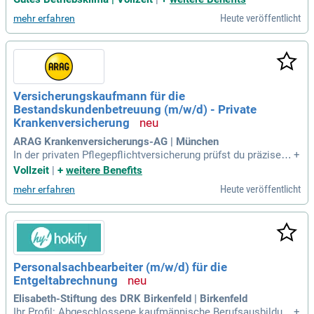
schäftsreise oder Auslandjahr; wir sorgen dafür, dass Mens
Heute veröffentlicht
mehr erfahren
chen Weltweit sicher Unterwegs sind.
Versicherungskaufmann für die
Bestandskundenbetreuung (m/w/d) - Private
Krankenversicherung
ARAG Krankenversicherungs-AG | München
In der privaten Pflegepflichtversicherung prüfst du präzise di
+
e Beitragseinstufung und Versicherungsfähigkeit, insbesond
Vollzeit
|
+
weitere Benefits
ere bei internationalen Umzügen unserer Versicherten. Eine
Heute veröffentlicht
mehr erfahren
erfolgreich abgeschlossene Ausbildung im Versicherungsbe
reich oder vergleichbare Erfahrung in der privaten Krankenve
rsicherung ist Voraussetzung. Kundenkontakt liegt dir am H
erzen und du scheust dich nicht, das Telefon zu nutzen. Dein
Kommunikationstalent und deine Problemlösekompetenz b
eeindrucken sowohl Kund*innen als auch Vertriebspartner*i
Personalsachbearbeiter (m/w/d) für die
nnen. Ständige Weiterbildung und Aktualität sind für dich sel
Entgeltabrechnung
bstverständlich. Sorgfalt und Struktur kennzeichnen deine A
rbeit, sodass du selbst komplexe Verträge stets im Blick be
Elisabeth-Stiftung des DRK Birkenfeld | Birkenfeld
hältst.
Ihr Profil: Abgeschlossene kaufmännische Berufsausbildung
+