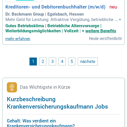
Kreditoren- und Debitorenbuchhalter (m/w/d)
Dr. Beckmann Group | Egelsbach, Hessen
Mehr Geld für Leistung: Attraktive Vergütung, betriebliche Al
+
tersvorsorge, zusätzliche betriebliche Krankenversicherung,
Gutes Betriebsklima | Betriebliche Altersvorsorge |
RMV-Job Ticket zur privaten und beruflichen Nutzung, großz
Weiterbildungsmöglichkeiten | Vollzeit
|
+
weitere Benefits
ügiger KiTa-Betreuungszuschuss, Teilnahme am Corporate-
Heute veröffentlicht
mehr erfahren
Benefits-Programm
1
2
3
4
5
nächste
Das Wichtigste in Kürze
Kurzbeschreibung
Krankenversicherungskaufmann Jobs
Gehalt: Was verdient ein
Krankenversicherungskaufmann?