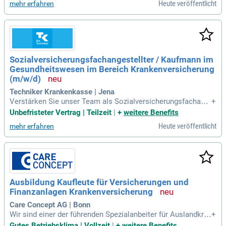
Heute veröffentlicht
mehr erfahren
Sozialversicherungsfachangestellter / Kaufmann im
Gesundheitswesen im Bereich Krankenversicherung
(m/w/d)
Techniker Krankenkasse | Jena
Verstärken Sie unser Team als Sozialversicherungsfachang
+
estellter oder Kaufmann im Gesundheitswesen (m/w/d) im
Unbefristeter Vertrag | Teilzeit
|
+
weitere Benefits
Bereich Krankenversicherung! Gestalten Sie den direkten Ku
Heute veröffentlicht
mehr erfahren
ndenkontakt und unterstützen Sie Menschen bei wichtigen
Gesundheits- und Sozialversicherungsthemen. Bei der Tech
niker beraten Sie Versicherte persönlich und bringen ihnen u
nsere digitalen Services näher. Ihre Arbeit schafft positive E
rlebnisse und stärkt unser Markenimage. Profitieren Sie von
einer 35,5-Stunden-Woche, einer betrieblichen Altersvorsorg
Ausbildung Kaufleute für Versicherungen und
e, 30 Urlaubstagen sowie zusätzlichen freien Tagen. Flexible
Finanzanlagen Krankenversicherung
Arbeitszeiten und Zuschüsse zum Deutschlandjobticket run
den Ihr attraktives Angebot ab. Bewerben Sie sich jetzt!
Care Concept AG | Bonn
Wir sind einer der führenden Spezialanbeiter für Auslandkra
+
nkenversicherungen im deutsprachigen Raum. Ob Urlaub, Ge
Gutes Betriebsklima | Vollzeit
|
+
weitere Benefits