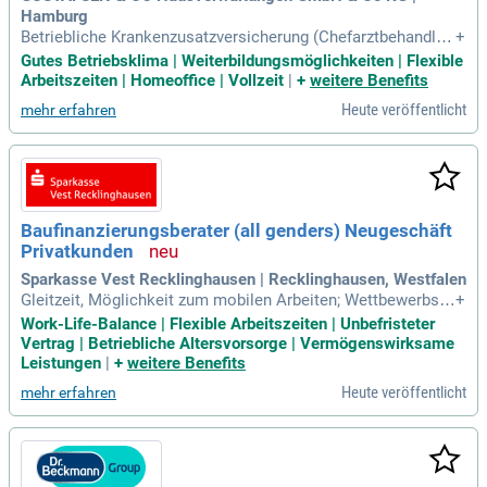
Hamburg
Betriebliche Krankenzusatzversicherung (Chefarztbehandlun
+
g mit Privatstation bei Krankenhausaufenthalten sowie Über
Gutes Betriebsklima | Weiterbildungsmöglichkeiten | Flexible
nahme diverser Vorsorgeuntersuchungen). Flexible Arbeitsz
Arbeitszeiten | Homeoffice | Vollzeit
|
+
weitere Benefits
eiten sowie Homeoffice-Möglichkeiten.
Heute veröffentlicht
mehr erfahren
Baufinanzierungsberater (all genders) Neugeschäft
Privatkunden
Sparkasse Vest Recklinghausen | Recklinghausen, Westfalen
Gleitzeit, Möglichkeit zum mobilen Arbeiten; Wettbewerbsfä
+
hige Konditionen: Unbefristetes Arbeitsverhältnis, transpare
Work-Life-Balance | Flexible Arbeitszeiten | Unbefristeter
nte Vergütung gemäß EG 9 C TVöD-S mit fixen und variablen
Vertrag | Betriebliche Altersvorsorge | Vermögenswirksame
Entgeltbestandteilen, arbeitgeberfinanzierte betriebliche Alt
Leistungen
|
+
weitere Benefits
ersvorsorge und Zusatzkrankenversicherung
Heute veröffentlicht
mehr erfahren