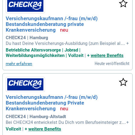
Versicherungskaufmann /-frau (m/w/d)
Bestandskundenberatung private
Krankenversicherung
CHECK24 | Hamburg
Du hast Deine Versicherungs-Ausbildung (zum Beispiel als
+
Kaufmann/-frau für Versicherungen und Finanzen, Versicher
Betriebliche Altersvorsorge | Jobrad |
ungskaufmann/-frau oder Versicherungsfachmann/-frau) ger
Weiterbildungsmöglichkeiten | Vollzeit
|
+
weitere Benefits
ade abgeschlossen und möchtest jetzt Berufserfahrung sa
Heute veröffentlicht
mehr erfahren
mmeln? Perfekt!
Versicherungskaufmann /-frau (m/w/d)
Bestandskundenberatung Private
Krankenversicherung
CHECK24 | Hamburg-Altstadt
Bei CHECK24 entwickelst Du Dich vom Berufseinsteiger zu
+
m Fachexperten für private Krankenversicherung. klicken sie
Vollzeit
|
+
weitere Benefits
bewerben, für die volle Stellenbeschreibung.