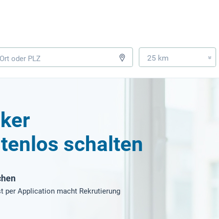
25 km
»
ker
tenlos schalten
chen
t per Application macht Rekrutierung