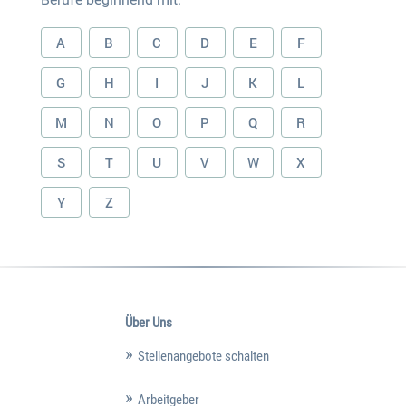
A
B
C
D
E
F
G
H
I
J
K
L
M
N
O
P
Q
R
S
T
U
V
W
X
Y
Z
Über Uns
Stellenangebote schalten
Arbeitgeber