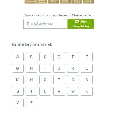
Passende Jobangebote per E-Mail erhalten:
Job-
Newsletter
Berufe beginnend mit:
A
B
C
D
E
F
G
H
I
J
K
L
M
N
O
P
Q
R
S
T
U
V
W
X
Y
Z