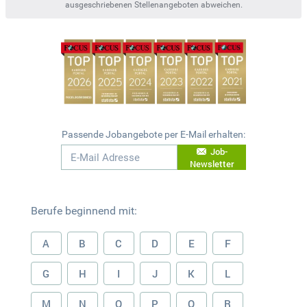
ausgeschriebenen Stellenangeboten abweichen.
Passende Jobangebote per E-Mail erhalten:
Job-
Newsletter
Berufe beginnend mit:
A
B
C
D
E
F
G
H
I
J
K
L
M
N
O
P
Q
R