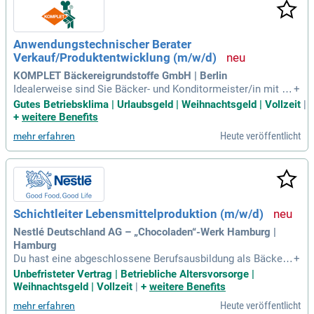
n und Spezialitäten gestalten, während du deine Fähigkeiten
in der Herstellung und Organisation weiterentwickelst. Kom
m zu Riedmair und verzaubere unsere Kunden mit exquisiten
Anwendungstechnischer Berater
Köstlichkeiten!
Verkauf/Produktentwicklung (m/w/d)
KOMPLET Bäckereigrundstoffe GmbH | Berlin
Idealerweise sind Sie Bäcker- und Konditormeister/in mit Er
+
fahrung in Großbackbetrieben; Eventuell mit einer Zusatzau
Gutes Betriebsklima | Urlaubsgeld | Weihnachtsgeld | Vollzeit
|
sbildung als Betriebswirt/in des Handwerks; Kommunikatio
+
weitere Benefits
nstalent mit Verhandlungsgeschick und Durchsetzungskraft;
Heute veröffentlicht
mehr erfahren
Einsatzbereitschaft,
Schichtleiter Lebensmittelproduktion (m/w/d)
Nestlé Deutschland AG – „Chocoladen“-Werk Hamburg |
Hamburg
Du hast eine abgeschlossene Berufsausbildung als Bäcker
+
oder Konditor; Du hast eine Weiterbildung zum Bäckermeist
Unbefristeter Vertrag | Betriebliche Altersvorsorge |
er oder Konditormeister absolviert; Du hast Spaß bei der Zu
Weihnachtsgeld | Vollzeit
|
+
weitere Benefits
sammenarbeit mit Menschen; Deine Deutschkenntnisse sin
Heute veröffentlicht
mehr erfahren
d gut in Wort und Schrift