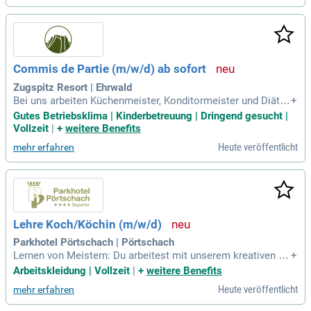
Commis de Partie (m/w/d) ab sofort
Zugspitz Resort | Ehrwald
Bei uns arbeiten Küchenmeister, Konditormeister und Diätk
+
öche von denen du jede Menge lernen kannst! Du besitzt gut
Gutes Betriebsklima | Kinderbetreuung | Dringend gesucht |
e Deutschkenntnisse? Du gestaltest gern mit und bringst de
Vollzeit
|
+
weitere Benefits
ine Erfahrung mit ein?
Heute veröffentlicht
mehr erfahren
Lehre Koch/Köchin (m/w/d)
Parkhotel Pörtschach | Pörtschach
Lernen von Meistern: Du arbeitest mit unserem kreativen Kü
+
chenchef, unserem Konditormeister oder mit unserem Servi
Arbeitskleidung | Vollzeit
|
+
weitere Benefits
ce-Meister zusammen und kannst so viele Erfahrungen sam
Heute veröffentlicht
mehr erfahren
meln.