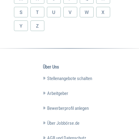
S
T
U
V
W
X
Y
Z
Über Uns
Stellenangebote schalten
Arbeitgeber
Bewerberprofil anlegen
Über Jobbörse.de
AGB und Datenschutz