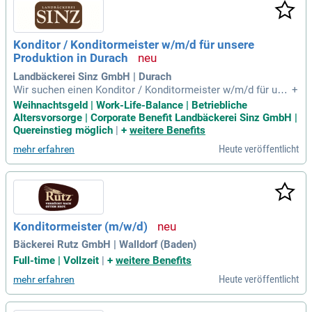
ubildenden sind Sie ein wertvoller Teamplayer. Ihre Leidensc
haft für das Konditoren-Handwerk motiviert sowohl Sie als
auch Ihr Team zu Höchstleistungen.
Konditor / Konditormeister w/m/d für unsere
Produktion in Durach
Landbäckerei Sinz GmbH | Durach
Wir suchen einen Konditor / Konditormeister w/m/d für uns
+
ere Produktionsstätte in Durach. Profitiere von einer fairen
Weihnachtsgeld | Work-Life-Balance | Betriebliche
Bezahlung, die Urlaubs- und Weihnachtsgeld umfasst, sowie
Altersvorsorge | Corporate Benefit Landbäckerei Sinz GmbH |
von einer ausgewogenen Work-Life-Balance mit 30 Tagen Ur
Quereinstieg möglich
|
+
weitere Benefits
laub. Darüber hinaus bieten wir flexible Arbeitszeiten inklusi
Heute veröffentlicht
mehr erfahren
ve Freizeitausgleich für Überstunden. Unsere Mitarbeiter ge
nießen betriebliche Altersvorsorge und eine kostenlose Ber
ufsunfähigkeitszusatzversicherung. In einem familiären Tea
m erhältst du umfangreiche Einarbeitung und interne Weiter
bildungsmöglichkeiten. Werde Teil unserer kreativen Produk
tion von Feinbackwaren und gestalte gemeinsam mit uns h
Konditormeister (m/w/d)
ochwertige Backwaren!
Bäckerei Rutz GmbH | Walldorf (Baden)
Full-time | Vollzeit
|
+
weitere Benefits
Heute veröffentlicht
mehr erfahren