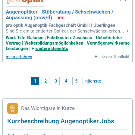
is hin zu Sportoptik und Low Vision.
Augenoptiker - Stilberatung / Sehschwächen /
Anpassung (m/w/d)
pro optik Augenoptik Fachgeschäft GmbH | Überlingen
Sind Sie ein talentierter Optiker, der Sehschwächen erkennt
+
und maßgeschneiderte Lösungen anbietet? Bei uns erwartet
Work-Life-Balance | Fahrtkosten-Zuschuss | Unbefristeter
Sie ein dynamisches Umfeld, in dem Sie Ihre fachlichen Fähi
Vertrag | Weiterbildungsmöglichkeiten | Vermögenswirksame
gkeiten entfalten können. Wir schaffen eine vertrauensvolle
Leistungen
|
+
weitere Benefits
Atmosphäre, in der Sie unsere Kunden begeistern können. P
Heute veröffentlicht
mehr erfahren
rofitieren Sie von einer 4-Tage-Woche, die Ihre Work-Life-Bal
ance unterstützt. Zudem bieten wir eine attraktive Wechselp
rämie von bis zu 2.000 Euro bei Vertragsunterschrift. Bewer
ben Sie sich jetzt und gestalten Sie die Zukunft der Augenop
tik mit uns!
1
2
3
4
5
nächste
Das Wichtigste in Kürze
Kurzbeschreibung Augenoptiker Jobs