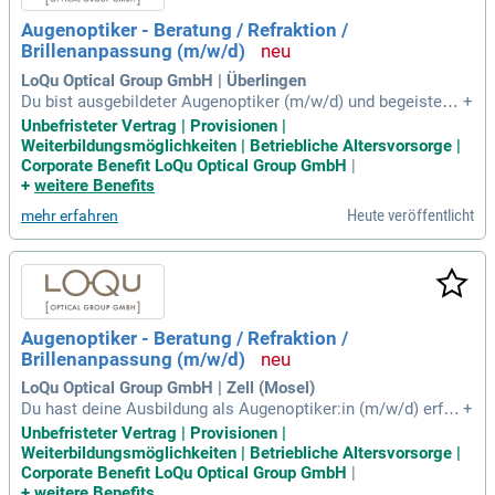
m Meister oder ein gleichwertiges Studium. Berufserfahrun
Augenoptiker - Beratung / Refraktion /
g, insbesondere in der klinischen Augenoptik, ist wünschen
Brillenanpassung (m/w/d)
swert und zeigt Ihre Begeisterung für innovative Technologi
en.
LoQu Optical Group GmbH | Überlingen
Du bist ausgebildeter Augenoptiker (m/w/d) und begeistert
+
von herausragendem Kundenservice. Mit deiner freundliche
Unbefristeter Vertrag | Provisionen |
n Art berätst du Kund:innen kompetent und findest stets die
Weiterbildungsmöglichkeiten | Betriebliche Altersvorsorge |
passende Lösung. Refraktion ist dein Steckenpferd, und auc
Corporate Benefit LoQu Optical Group GmbH
|
h Werkstattarbeiten meisterst du mühelos. Du bist ein zuver
+
weitere Benefits
lässiger Teamplayer und sprichst fließend Deutsch (C1). Dic
Heute veröffentlicht
mehr erfahren
h erwarten ein unbefristeter Arbeitsvertrag, 6 Wochen Urlau
b und ein attraktives Gehalt mit provisionsbasierten Boni. Z
udem bieten wir umfangreiche Weiterbildungsmöglichkeite
n, einschließlich der Kostenübernahme für Meisterfortbildun
gen und einem umfassenden internen Schulungsprogramm.
Augenoptiker - Beratung / Refraktion /
Brillenanpassung (m/w/d)
LoQu Optical Group GmbH | Zell (Mosel)
Du hast deine Ausbildung als Augenoptiker:in (m/w/d) erfol
+
greich abgeschlossen und möchtest Teil eines dynamische
Unbefristeter Vertrag | Provisionen |
n Teams werden. Mit deiner empathischen Art berätst du un
Weiterbildungsmöglichkeiten | Betriebliche Altersvorsorge |
sere Kund:innen kompetent und freundlich. Fließendes Deut
Corporate Benefit LoQu Optical Group GmbH
|
sch auf C1-Niveau erleichtert die Kommunikation. Wir biete
+
weitere Benefits