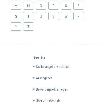
M
N
O
P
Q
R
S
T
U
V
W
X
Y
Z
Über Uns
Stellenangebote schalten
Arbeitgeber
Bewerberprofil anlegen
Über Jobbörse.de