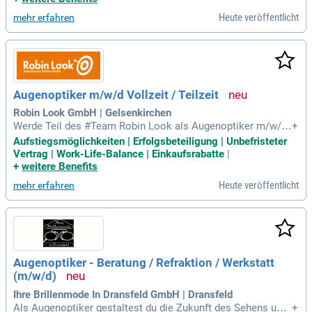
n dir einen unbefristeten Arbeitsvertrag mit 30 Urlaubstagen
Heute veröffentlicht
mehr erfahren
in der zukunftssicheren Branche der Augenoptik. Zudem pro
fitierst du von attraktiven Vergütungsmodellen und vielseitig
en Weiterbildungsmöglichkeiten, inklusive der Kostenübern
ahme für Meisterfortbildungen. Unsere strukturierte Einarbe
itung durch erfahrene Kolleg:innen und die Academy garanti
eren deinen erfolgreichen Start bei uns.
Augenoptiker m/w/d Vollzeit / Teilzeit
Robin Look GmbH | Gelsenkirchen
Werde Teil des #Team Robin Look als Augenoptiker m/w/d
+
in Gelsenkirchen Buer! Wir bieten sowohl Vollzeit- als auch
Aufstiegsmöglichkeiten | Erfolgsbeteiligung | Unbefristeter
Teilzeitstellen in einem dynamischen Umfeld. Robins Look
Vertrag | Work-Life-Balance | Einkaufsrabatte
|
steht für Innovation, Zusammenhalt und Teamgeist – Hierar
+
weitere Benefits
chie ist uns egal, Ihre Leistung zählt! Bei uns schätzen wir Ih
Heute veröffentlicht
mehr erfahren
r Engagement und Ihre Fähigkeiten über alles. Unser Ziel ist
es, Kund*innen stets mit einem Lächeln zu begeistern und si
e in die richtige Wahl zu führen. Schließen Sie sich unserem
erfolgreichen und rebellischen Team an und gestalten Sie di
e Zukunft der Augenoptik mit uns!
Augenoptiker - Beratung / Refraktion / Werkstatt
(m/w/d)
Ihre Brillenmode In Dransfeld GmbH | Dransfeld
Als Augenoptiker gestaltest du die Zukunft des Sehens und
+