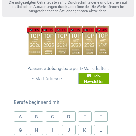
Die aufgezeigten Gehaltsdaten sind Durchschnittswerte und beruhen auf
statistischen Auswertungen durch Jobbörse.de. Die Werte können bei
ausgeschriebenen Stellenangeboten abweichen.
Passende Jobangebote per E-Mail erhalten:
Job-
Newsletter
Berufe beginnend mit:
A
B
C
D
E
F
G
H
I
J
K
L