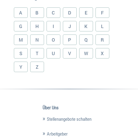
A
B
C
D
E
F
G
H
I
J
K
L
M
N
O
P
Q
R
S
T
U
V
W
X
Y
Z
Über Uns
Stellenangebote schalten
Arbeitgeber