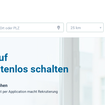
25 km
»
uf
tenlos schalten
chen
t per Application macht Rekrutierung