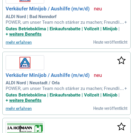
ltbarkeitsdaten gewissenhaft. So gewährleisten wir eine gep
Verkäufer Minijob / Aushilfe (m/w/d)
flegte und gut sortierte Verkaufsfläche, die zum Einkaufen e
inlädt.
ALDI Nord | Bad Nenndorf
POWER, um unser Team noch stärker zu machen; Freundlich
+
es Auftreten und Spaß am Umgang mit Kundinnen und Kund
Gutes Betriebsklima | Einkaufsrabatte | Vollzeit | Minijob
|
en; Lust darauf, sorgfältig und engagiert mit anzupacken; Fle
+
weitere Benefits
xibilität, Teamgeist und eine rasche Auffassungsgabe; Für di
Heute veröffentlicht
mehr erfahren
e Tätigkeit im Verkauf
Verkäufer Minijob / Aushilfe (m/w/d)
ALDI Nord | Neustadt / Orla
POWER, um unser Team noch stärker zu machen; Freundlich
+
es Auftreten und Spaß am Umgang mit Kundinnen und Kund
Gutes Betriebsklima | Einkaufsrabatte | Vollzeit | Minijob
|
en; Lust darauf, sorgfältig und engagiert mit anzupacken; Fle
+
weitere Benefits
xibilität, Teamgeist und eine rasche Auffassungsgabe; Für di
Heute veröffentlicht
mehr erfahren
e Tätigkeit im Verkauf