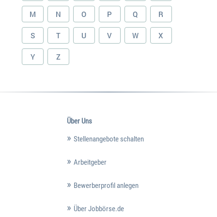
M
N
O
P
Q
R
S
T
U
V
W
X
Y
Z
Über Uns
Stellenangebote schalten
Arbeitgeber
Bewerberprofil anlegen
Über Jobbörse.de