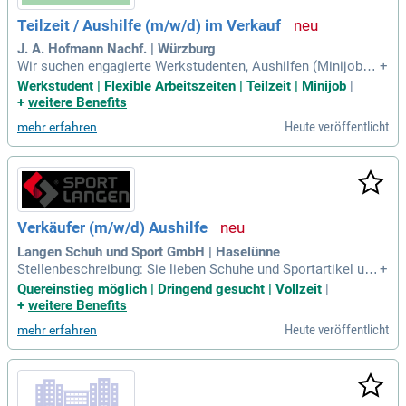
Teilzeit / Aushilfe (m/w/d) im Verkauf
J. A. Hofmann Nachf. | Würzburg
Wir suchen engagierte Werkstudenten, Aushilfen (Minijob) o
+
der Teilzeitkräfte (m/w/d) zur Unterstützung in unserem ren
Werkstudent | Flexible Arbeitszeiten | Teilzeit | Minijob
|
ommierten Fachmarkt in Würzburg. Bei J.A. Hofmann Nachf
+
weitere Benefits
olger bieten wir dir flexible Arbeitszeiten, die sich ideal mit
Heute veröffentlicht
mehr erfahren
deinem Studium oder Privatleben vereinbaren lassen. Du bis
t Teil eines traditionsreichen Unternehmens mit über 180 Ja
hren Erfahrung im Handel. Deine Aufgaben umfassen Kunde
nberatung, Verkauf, Kommissionierung von Aufträgen, Ware
npräsentation und Kassiertätigkeiten. Genieße die Vorteile
eines Minijobs oder einer Teilzeitanstellung für eine faire Ve
Verkäufer (m/w/d) Aushilfe
rgütung von bis zu 538 Euro. Werde Teil unseres Teams und
gestalte deine Zukunft mit uns!
Langen Schuh und Sport GmbH | Haselünne
Stellenbeschreibung: Sie lieben Schuhe und Sportartikel und
+
haben Spaß am Verkauf? Dann sind Sie bei uns genau richti
Quereinstieg möglich | Dringend gesucht | Vollzeit
|
g. Zur Verstärkung unseres Teams in Haselünne suchen wir
+
weitere Benefits
ab sofort eine/n Verkäufer/in (m/w/d) als geringfügige Besc
Heute veröffentlicht
mehr erfahren
häftigung.