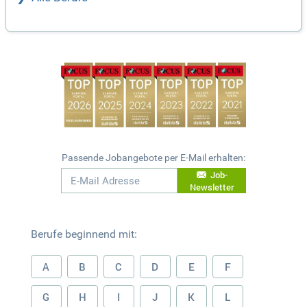
Passende Jobangebote per E-Mail erhalten:
Job-
Newsletter
Berufe beginnend mit:
A
B
C
D
E
F
G
H
I
J
K
L