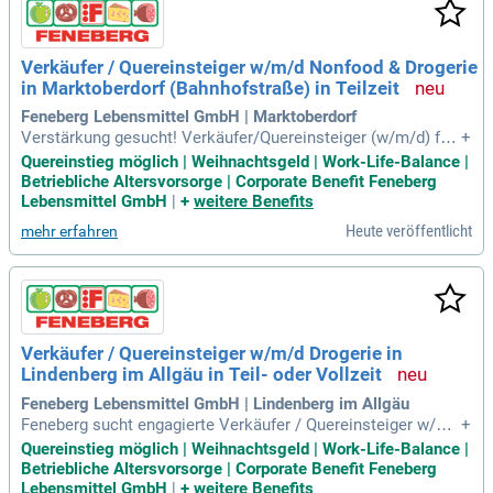
Verkäufer / Quereinsteiger w/m/d Nonfood & Drogerie
in Marktoberdorf (Bahnhofstraße) in Teilzeit
Feneberg Lebensmittel GmbH | Marktoberdorf
Verstärkung gesucht! Verkäufer/Quereinsteiger (w/m/d) für
+
Nonfood & Drogerie in Marktoberdorf (Bahnhofstraße) in Te
Quereinstieg möglich | Weihnachtsgeld | Work-Life-Balance |
ilzeit. Wir bieten eine faire Bezahlung von 13,90 €/Stunde, Ur
Betriebliche Altersvorsorge | Corporate Benefit Feneberg
laubs- und Weihnachtsgeld und attraktive 30 Tage Urlaub. Pr
Lebensmittel GmbH
|
+
weitere Benefits
ofitieren Sie von flexiblen Arbeitszeiten und umfangreichen
Heute veröffentlicht
mehr erfahren
Mitarbeitervorteilen, darunter Bikeleasing und betriebliche A
ltersvorsorge. Unsere Unternehmenskultur fördert Weiterent
wicklung durch interne Schulungen und außergewöhnlichen
Teamzusammenhalt. Wenn Sie unser familiäres Team unter
stützen und unsere Kunden freundlich beraten möchten, bew
erben Sie sich jetzt!
Verkäufer / Quereinsteiger w/m/d Drogerie in
Lindenberg im Allgäu in Teil- oder Vollzeit
Feneberg Lebensmittel GmbH | Lindenberg im Allgäu
Feneberg sucht engagierte Verkäufer / Quereinsteiger w/m/
+
d für die Drogerie in Lindenberg im Allgäu, in Teil- oder Vollz
Quereinstieg möglich | Weihnachtsgeld | Work-Life-Balance |
eit. Profitieren Sie von fairer Bezahlung zwischen 13,90 € un
Betriebliche Altersvorsorge | Corporate Benefit Feneberg
d 17,40 € brutto pro Stunde sowie Urlaubs- und Weihnachtsg
Lebensmittel GmbH
|
+
weitere Benefits