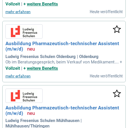
oder im Labor: PTA sind zwar die rechte Hand des Apotheke
Vollzeit
|
+
weitere Benefits
rs, arbeiten aber sehr eigenverantwortlich und selbstständi
Heute veröffentlicht
mehr erfahren
g. In der Apotheke steht die intensive Beratung deiner Kunde
n im Mittelpunkt.
Ausbildung Pharmazeutisch-technischer Assistent
(m/w/d)
Ludwig Fresenius Schulen Oldenburg | Oldenburg
Ob im Beratungsgespräch, beim Verkauf von Medikamenten
+
oder im Labor: PTA sind zwar die rechte Hand des Apotheke
Vollzeit
|
+
weitere Benefits
rs, arbeiten aber sehr eigenverantwortlich und selbstständi
Heute veröffentlicht
mehr erfahren
g. In der Apotheke steht die intensive Beratung deiner Kunde
n im Mittelpunkt.
Ausbildung Pharmazeutisch-technischer Assistent
(m/w/d)
Ludwig Fresenius Schulen Mühlhausen |
Mühlhausen/Thüringen