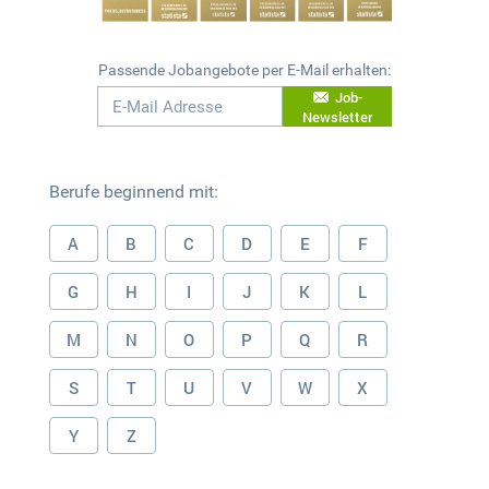
Passende Jobangebote per E-Mail erhalten:
Job-
Newsletter
Berufe beginnend mit:
A
B
C
D
E
F
G
H
I
J
K
L
M
N
O
P
Q
R
S
T
U
V
W
X
Y
Z