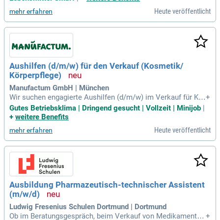
eld. Genießen Sie eine ausgeglichene Work-Life-Balance mit
Heute veröffentlicht
mehr erfahren
30 Tagen Urlaub und zusätzlichem Sonderurlaub. Flexibilität
wird großgeschrieben – profitieren Sie von Freizeitausgleich
für Überstunden. Sichern Sie sich Vorteile wie betriebliche
Altersvorsorge und Rabatte über Corporate Benefits. Nutzen
Sie spannende Weiterentwicklungsmöglichkeiten und intern
e Schulungen für Ihre Karriere.
Aushilfen (d/m/w) für den Verkauf (Kosmetik/
Körperpflege)
Manufactum GmbH | München
Wir suchen engagierte Aushilfen (d/m/w) im Verkauf für Ko
+
smetik und Körperpflege auf Minijob-Basis (603-Euro). Start
Gutes Betriebsklima | Dringend gesucht | Vollzeit | Minijob
|
en Sie ab sofort oder nach Ihrer Verfügbarkeit! Ihre Aufgabe
+
weitere Benefits
n umfassen die aktive Beratung der Kunden sowie den Verk
Heute veröffentlicht
mehr erfahren
auf unserer hochwertigen Produkte. Zudem sind Sie für die
ansprechende Warenpräsentation und Verkaufsaktionen ver
antwortlich. Idealerweise bringen Sie Erfahrung im Einzelha
ndel und sehr gute Deutschkenntnisse mit. Wenn Sie Verka
ufsgeschick, Serviceorientierung und Begeisterungsfähigkei
t für unsere Produkte mitbringen, freuen wir uns auf Ihre Be
Ausbildung Pharmazeutisch-technischer Assistent
werbung!
(m/w/d)
Ludwig Fresenius Schulen Dortmund | Dortmund
Ob im Beratungsgespräch, beim Verkauf von Medikamenten
+