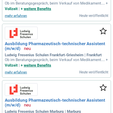
Ob im Beratungsgespräch, beim Verkauf von Medikamenten
+
oder im Labor: PTA sind zwar die rechte Hand des Apotheke
Vollzeit
|
+
weitere Benefits
rs, arbeiten aber sehr eigenverantwortlich und selbstständi
Heute veröffentlicht
mehr erfahren
g. In der Apotheke steht die intensive Beratung deiner Kunde
n im Mittelpunkt.
Ausbildung Pharmazeutisch-technischer Assistent
(m/w/d)
Ludwig Fresenius Schulen Frankfurt-Griesheim | Frankfurt
Ob im Beratungsgespräch, beim Verkauf von Medikamenten
+
oder im Labor: PTA sind zwar die rechte Hand des Apotheke
Vollzeit
|
+
weitere Benefits
rs, arbeiten aber sehr eigenverantwortlich und selbstständi
Heute veröffentlicht
mehr erfahren
g. In der Apotheke steht die intensive Beratung deiner Kunde
n im Mittelpunkt.
Ausbildung Pharmazeutisch-technischer Assistent
(m/w/d)
Ludwig Fresenius Schulen Marburg | Marburg