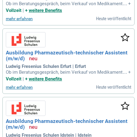
Ob im Beratungsgespräch, beim Verkauf von Medikamenten
+
oder im Labor: PTA sind zwar die rechte Hand des Apotheke
Vollzeit
|
+
weitere Benefits
rs, arbeiten aber sehr eigenverantwortlich und selbstständi
Heute veröffentlicht
mehr erfahren
g. In der Apotheke steht die intensive Beratung deiner Kunde
n im Mittelpunkt.
Ausbildung Pharmazeutisch-technischer Assistent
(m/w/d)
Ludwig Fresenius Schulen Erfurt | Erfurt
Ob im Beratungsgespräch, beim Verkauf von Medikamenten
+
oder im Labor: PTA sind zwar die rechte Hand des Apotheke
Vollzeit
|
+
weitere Benefits
rs, arbeiten aber sehr eigenverantwortlich und selbstständi
Heute veröffentlicht
mehr erfahren
g. In der Apotheke steht die intensive Beratung deiner Kunde
n im Mittelpunkt.
Ausbildung Pharmazeutisch-technischer Assistent
(m/w/d)
Ludwig Fresenius Schulen Idstein | Idstein