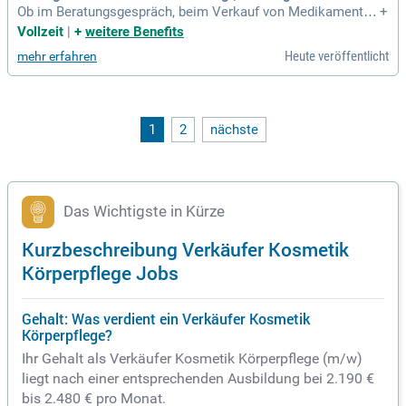
Ob im Beratungsgespräch, beim Verkauf von Medikamenten
+
oder im Labor: PTA sind zwar die rechte Hand des Apotheke
Vollzeit
|
+
weitere Benefits
rs, arbeiten aber sehr eigenverantwortlich und selbstständi
Heute veröffentlicht
mehr erfahren
g. In der Apotheke steht die intensive Beratung deiner Kunde
n im Mittelpunkt.
1
2
nächste
Das Wichtigste in Kürze
Kurzbeschreibung Verkäufer Kosmetik
Körperpflege Jobs
Gehalt: Was verdient ein Verkäufer Kosmetik
Körperpflege?
Ihr Gehalt als Verkäufer Kosmetik Körperpflege (m/w)
liegt nach einer entsprechenden Ausbildung bei 2.190 €
bis 2.480 € pro Monat.