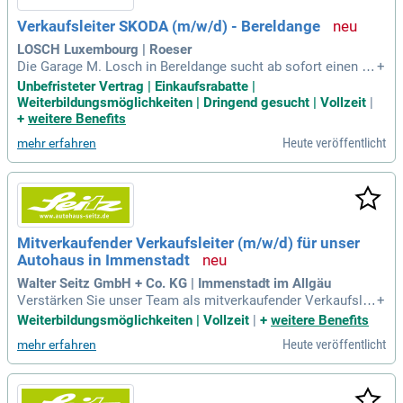
Verkaufsleiter SKODA (m/w/d) - Bereldange
LOSCH Luxembourg | Roeser
Die Garage M. Losch in Bereldange sucht ab sofort einen V
+
erkaufsleiter SKODA (m/w/d). In dieser verantwortungsvolle
Unbefristeter Vertrag | Einkaufsrabatte |
n Position sind Sie für die wirtschaftlichen Ergebnisse der V
Weiterbildungsmöglichkeiten | Dringend gesucht | Vollzeit
|
erkaufsabteilung sowie der zugehörigen Dienstleistungen zu
+
weitere Benefits
ständig. Ihre Hauptaufgabe besteht darin, Umsatz- und Verk
Heute veröffentlicht
mehr erfahren
aufsziele im Sinne des Unternehmenswachstums zu erreich
en. Sie führen das Verkaufsteam mit klaren Zielen und über
wachen deren Umsetzung durch konsequentes Controlling.
Voraussetzung ist eine erfolgreich abgeschlossene Berufsa
usbildung, idealerweise im Automobilbereich. Bewerben Sie
sich jetzt und gestalten Sie die Zukunft unserer Verkaufsabt
Mitverkaufender Verkaufsleiter (m/w/d) für unser
eilung aktiv mit!
Autohaus in Immenstadt
Walter Seitz GmbH + Co. KG | Immenstadt im Allgäu
Verstärken Sie unser Team als mitverkaufender Verkaufslei
+
ter (m/w/d) im Autohaus Immenstadt! Ihre Aufgaben umfas
Weiterbildungsmöglichkeiten | Vollzeit
|
+
weitere Benefits
sen die strategische Verkaufsplanung, operative Steuerung
Heute veröffentlicht
mehr erfahren
sowie das aktiven Mitverkaufen. Führen Sie ein motiviertes
Verkaufsteam und sorgen Sie für einen reibungslosen Gesc
häftsablauf. Zudem sind Sie verantwortlich für die Rentabilit
ät und Kostenüberwachung gemäß Budgetvorgaben. Durch s