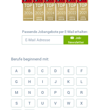
Passende Jobangebote per E-Mail erhalten:
Job-
Newsletter
Berufe beginnend mit:
A
B
C
D
E
F
G
H
I
J
K
L
M
N
O
P
Q
R
S
T
U
V
W
X