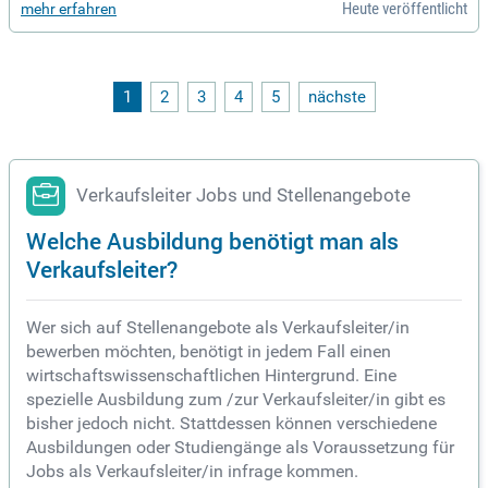
Heute veröffentlicht
mehr erfahren
ung deiner Vertriebler:innen leiten, Kundentermine begleiten
und regelmäßige Coachings durchführen. Außerdem arbeite
st du eng mit dem Recruiting zusammen, um dein Team zu e
rweitern. Wenn du mehrjährige Erfahrung im Vertrieb hast u
nd Erfolge im Kaltakquise-Bereich feierst, dann bewirb dich j
1
2
3
4
5
nächste
etzt und werde Teil unserer Erfolgsgeschichte!
Verkaufsleiter Jobs und Stellenangebote
Welche Ausbildung benötigt man als
Verkaufsleiter?
Wer sich auf Stellenangebote als Verkaufsleiter/in
bewerben möchten, benötigt in jedem Fall einen
wirtschaftswissenschaftlichen Hintergrund. Eine
spezielle Ausbildung zum /zur Verkaufsleiter/in gibt es
bisher jedoch nicht. Stattdessen können verschiedene
Ausbildungen oder Studiengänge als Voraussetzung für
Jobs als Verkaufsleiter/in infrage kommen.