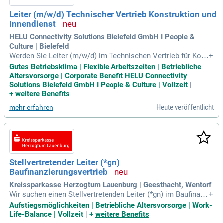
Leiter (m/w/d) Technischer Vertrieb Konstruktion und
Innendienst
HELU Connectivity Solutions Bielefeld GmbH I People &
Culture | Bielefeld
Werden Sie Leiter (m/w/d) im Technischen Vertrieb für Kon
+
struktion und Innendienst. In dieser wichtigen Rolle tragen S
Gutes Betriebsklima | Flexible Arbeitszeiten | Betriebliche
ie maßgeblich zum Wachstum des Lösungsgeschäfts bei. S
Altersvorsorge | Corporate Benefit HELU Connectivity
ie entwickeln Ihr Team und fördern die interne Zusammenar
Solutions Bielefeld GmbH I People & Culture | Vollzeit
|
beit, um erstklassigen Kundenservice zu gewährleisten. Ihre
+
weitere Benefits
Führungsstärke verbindet Konstruktion, Innendienst, Außend
Heute veröffentlicht
mehr erfahren
ienst und Produktmanagement. Durch effiziente Prozessste
uerung schaffen Sie innovative Lösungen, die den Unterschi
ed machen. Nutzen Sie diese Chance, um mit einem starken
Team das volle Potenzial im Produktionsbereich auszuschö
pfen und neue Wachstumsstrategien zu implementieren.
Stellvertretender Leiter (*gn)
Baufinanzierungsvertrieb
Kreissparkasse Herzogtum Lauenburg | Geesthacht, Wentorf
Wir suchen einen Stellvertretenden Leiter (*gn) im Baufinanz
+
ierungsvertrieb für unsere Standorte Geesthacht oder Wento
Aufstiegsmöglichkeiten | Betriebliche Altersvorsorge | Work-
rf. Bei uns stehen die Wohnträume unserer Kunden im Mittel
Life-Balance | Vollzeit
|
+
weitere Benefits
punkt. Unser Ansatz vereint stationären Eigenvertrieb mit Cr