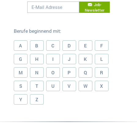
Job-
Newsletter
Berufe beginnend mit:
A
B
C
D
E
F
G
H
I
J
K
L
M
N
O
P
Q
R
S
T
U
V
W
X
Y
Z