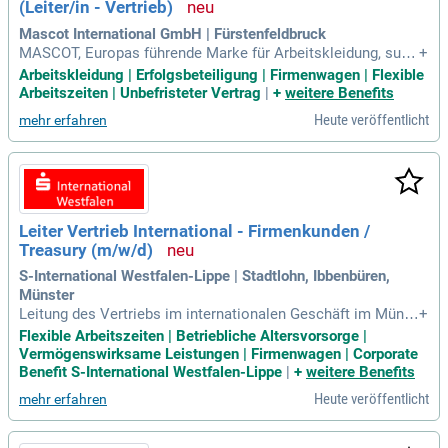
(Leiter/in - Vertrieb)
en!
Mascot International GmbH | Fürstenfeldbruck
MASCOT, Europas führende Marke für Arbeitskleidung, such
+
t einen Vertriebs-Profi im Außendienst (m/w/d) für das Key
Arbeitskleidung | Erfolgsbeteiligung | Firmenwagen | Flexible
Account Management. Werde Teil eines engagierten Teams
Arbeitszeiten | Unbefristeter Vertrag
|
+
weitere Benefits
von über 60 Kollegen und profitiere von einem attraktiven V
Heute veröffentlicht
mehr erfahren
ergütungsmodell mit hohem Fixgehalt sowie Boni. Genieße
n Sie die Vorteile eines neutralen Firmenwagens mit hochw
ertiger Ausstattung und der Möglichkeit zur Privatnutzung. F
lexible Arbeitszeiten und moderne Ausstattung ermöglichen
Ihnen mobiles Arbeiten mit Handy und Laptop. Wir bieten u
mfassende Einarbeitung, Produktschulungen und Training v
Leiter Vertrieb International - Firmenkunden /
or Ort. Bewerben Sie sich, wenn Sie mindestens 3 Jahre Erf
Treasury (m/w/d)
ahrung im Projektverkauf an Großkunden mitbringen!
S-International Westfalen-Lippe | Stadtlohn, Ibbenbüren,
Münster
Leitung des Vertriebs im internationalen Geschäft im Münst
+
erland mit einem Team von etwa 10 Mitarbeitenden an drei
Flexible Arbeitszeiten | Betriebliche Altersvorsorge |
Standorten. Zu den Hauptaufgaben gehören die Akquisition
Vermögenswirksame Leistungen | Firmenwagen | Corporate
und Betreuung internationaler Firmenkunden sowie die Entw
Benefit S-International Westfalen-Lippe
|
+
weitere Benefits
icklung maßgeschneiderter Lösungen im Auslandszahlungs
Heute veröffentlicht
mehr erfahren
verkehr. Expertise in Fremdwährungsmanagement, Exportfin
anzierung und Risikomanagement ist unerlässlich. Zudem w
ird die Vertriebsstrategie aktiv mitgestaltet und Vertriebszie