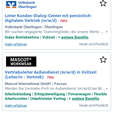
le definiert. Die Führung und Motivation des Teams sowie d
as Controlling der KPIs sind entscheidend für den Erfolg. Ei
n abgeschlossenes betriebswirtschaftliches Studium und u
Leiter Kunden-Dialog-Center mit persönlich-
mfassende Erfahrung im internationalen Firmenkundenvertri
digitalem Vertrieb (m/w/d)
eb sind erforderlich.
Volksbank Überlingen | Überlingen
Wir suchen engagierte Teammitglieder, die unsere Werte un
+
d Vision teilen. Werden Sie Teil unseres wachsenden Kunde
Gutes Betriebsklima | Vollzeit
|
+
weitere Benefits
n-Dialog-Centers (KDC), einer innovativen digitalen Filiale. H
Heute veröffentlicht
mehr erfahren
ier unterstützen wir Privat- und Firmenkunden mit einem effi
zienten und kanalübergreifenden Service. Ihre Rolle ist ents
cheidend: Sie verantworten die strategische und operative
Weiterentwicklung des KDC. Gemeinsam gestalten wir die Z
ukunft des Kundenservice in der Region. Nutzen Sie diese C
hance, um aktiv an unserer Mission mitzuwirken und die Ku
Vertriebsleiter Außendienst (m/w/d) in Vollzeit
ndenzufriedenheit zu steigern!
(Leiter/in - Vertrieb)
Mascot International GmbH | Passau
Werden Sie Vertriebs-Profi im Außendienst (m/w/d) bei MA
+
SCOT, Europas führender Marke für Arbeitskleidung. Unser d
Arbeitskleidung | Erfolgsbeteiligung | Firmenwagen | Flexible
ynamisches Außendienst-Team sucht nach engagierten Mit
Arbeitszeiten | Unbefristeter Vertrag
|
+
weitere Benefits
arbeitenden, die unser Wachstum unterstützen. Wir bieten ei
Heute veröffentlicht
mehr erfahren
n attraktives Vergütungsmodell mit Fixgehalt, Boni und eine
m neutralen Firmenwagen zur Privatnutzung. Genießen Sie fl