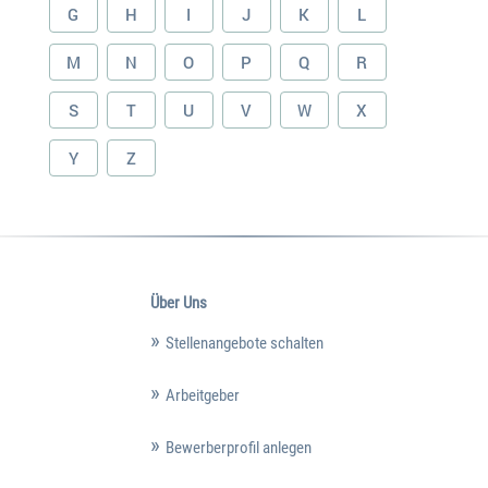
G
H
I
J
K
L
M
N
O
P
Q
R
S
T
U
V
W
X
Y
Z
Über Uns
Stellenangebote schalten
Arbeitgeber
Bewerberprofil anlegen