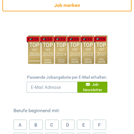
Job merken
Passende Jobangebote per E-Mail erhalten:
Job-
Newsletter
Berufe beginnend mit:
A
B
C
D
E
F