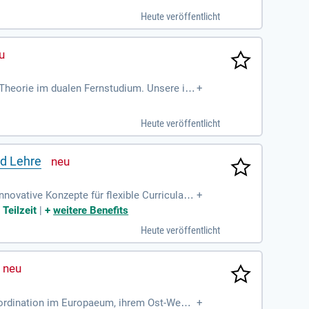
Heute veröffentlicht
Theorie im dualen Fernstudium. Unsere inn
+
ntwickeln. Bei uns erwartet Dich eine dyna
 ist. Starte am 1. Oktober 2026 bei Hageme
Heute veröffentlicht
n für Dich keine an – die übernehmen wir.
nd Lehre
nnovative Konzepte für flexible Curricula u
+
ern.
 Teilzeit
|
+
weitere Benefits
Heute veröffentlicht
oordination im Europaeum, ihrem Ost-West-
+