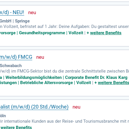
/d) - NEU!
GmbH | Springe
 Vollzeit, befristet auf 1 Jahr: Deine Aufgaben: Du gestaltest unse
svorsorge | Gesundheitsprogramme | Vollzeit
|
+
weitere Benefits
 (m/w/d) FMCG
| Schwabach
w/d) im FMCG-Sektor bist du die zentrale Schnittstelle zwischen 
effektive Marketingstrategien für den Point of Sale zu entwickeln 
a | Weiterbildungsmöglichkeiten | Corporate Benefit Dr. Klaus Kar
deren Erfolg, um den Absatz unserer Produkte zu maximieren. Zud
tungen | Betriebliche Altersvorsorge | Vollzeit
|
+
weitere Benefit
führungen optimal zu gestalten. Durch die Analyse von Markt- un
tenziale. Deine Kreativität kommt auch bei der Erstellung von Ve
alist (m/w/d) (20 Std./Woche)
öln
 wir internationale Kunden aus der Reise- und Tourismusbranche mi
fessionell, engagiert und mit viel Leidenschaft für unsere Kunden.
+
weitere Benefits