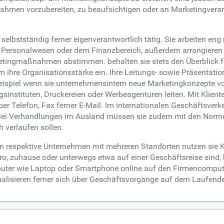
men vorzubereiten, zu beaufsichtigen oder an Marketingveran
elbstständig ferner eigenverantwortlich tätig. Sie arbeiten en
Personalwesen oder dem Finanzbereich, außerdem arrangieren d
tingmaßnahmen abstimmen. behalten sie stets den Überblick fer
 ihre Organisationsstärke ein. Ihre Leitungs- sowie Präsentati
eispiel wenn sie unternehmensintern neue Marketingkonzepte v
instituten, Druckereien oder Werbeagenturen leiten. Mit Klie
ber Telefon, Fax ferner E-Mail. Im internationalen Geschäftsverk
 Bei Verhandlungen im Ausland müssen sie zudem mit den Norm
h verlaufen sollen.
en respektive Unternehmen mit mehreren Standorten nutzen sie
, zuhause oder unterwegs etwa auf einer Geschäftsreise sind, 
puter wie Laptop oder Smartphone online auf den Firmencomput
alisieren ferner sich über Geschäftsvorgänge auf dem Laufende