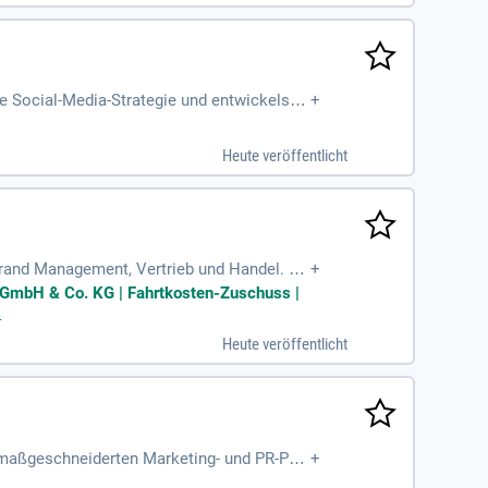
re Social-Media-Strategie und entwickelst d
+
Heute veröffentlicht
Brand Management, Vertrieb und Handel. De
+
und umzusetzen. Du planst Verkaufsförderun
g GmbH & Co. KG | Fahrtkosten-Zuschuss |
em arbeitest du eng mit dem Brand Manage
s
d Wettbewerbsdaten identifizierst du Wach
Heute veröffentlicht
rkaufsunterlagen und Handelspräsentation
t maßgeschneiderten Marketing- und PR-Pro
+