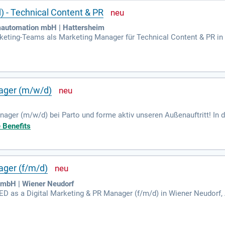
 - Technical Content & PR
emautomation mbH | Hattersheim
keting-Teams als Marketing Manager für Technical Content & PR in 
hnologien und Corporate-Themen, der die Basis für spannende News
r Qualitätsfilter und kombinierst technisches Verständnis mit krea
 setzt Du sinnvoll ein, wobei Du die Bedeutung von guter technisc
mericas und APAC erhöhst Du die Sichtbarkeit von Hilscher. Geme
elgruppen.
ager (m/w/d)
ger (m/w/d) bei Parto und forme aktiv unseren Außenauftritt! In di
t in den sozialen Medien, insbesondere auf LinkedIn. Du arbeitest 
 Benefits
ften zielgerichtet zu kommunizieren. Deine Hauptaufgaben umfas
ie Analyse ihrer Erfolge. Zudem baust du wertvolle Beziehungen 
. Werde Teil unseres Teams und trage zur kontinuierlichen Weitere
ager (f/m/d)
mbH | Wiener Neudorf
D as a Digital Marketing & PR Manager (f/m/d) in Wiener Neudorf, A
ic relations efforts forward.