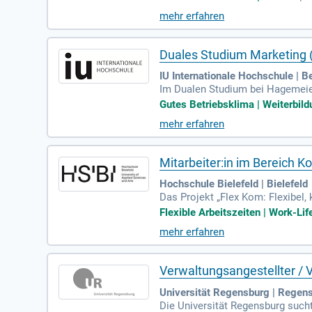
mehr erfahren
Duales Studium Marketing 
IU Internationale Hochschule | 
Im Dualen Studium bei Hagemeier
ovative Unternehmensphilosophie
Gutes Betriebsklima | Weiterbild
mische Kultur mit flachen Hiera
mehr erfahren
ier Immobilien und werde Teil un
Nutze diese Chance für Deine Ka
Mitarbeiter:in im Bereich K
Hochschule Bielefeld | Bielefeld
Das Projekt „Flex Kom: Flexibel, 
nd studentische Lernbegleitung z
Flexible Arbeitszeiten | Work-Lif
mehr erfahren
Verwaltungsangestellter / 
Universität Regensburg | Regen
Die Universität Regensburg such