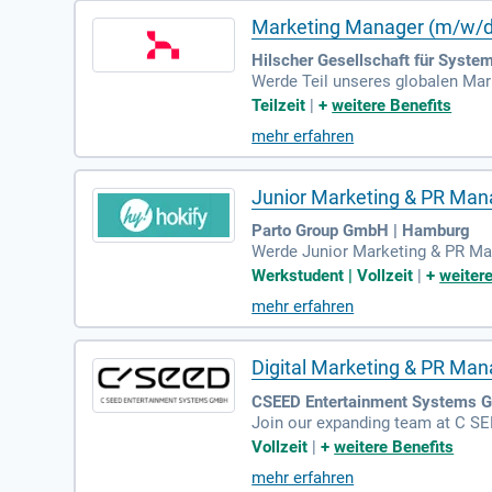
Marketing Manager (m/w/d)
Hilscher Gesellschaft für Syst
Werde Teil unseres globalen Mar
ellen Content für Produkte, Tec
Teilzeit
|
+
weitere Benefits
ldet. Du agierst als menschliche
mehr erfahren
e zu gestalten. Moderne KI-Tools
mmenarbeit mit Teams in EMEA, A
stente Botschaften an unsere Zi
Junior Marketing & PR Man
Parto Group GmbH | Hamburg
Werde Junior Marketing & PR Mana
und steigerst unsere Sichtbarkei
Werkstudent | Vollzeit
|
+
weitere
am zusammen, um unsere Botscha
mehr erfahren
Kommunikationsmaßnahmen sowie d
nser Wachstum entscheidend sind
Digital Marketing & PR Man
CSEED Entertainment Systems G
Join our expanding team at C SEE
e to drive our marketing and publ
Vollzeit
|
+
weitere Benefits
mehr erfahren