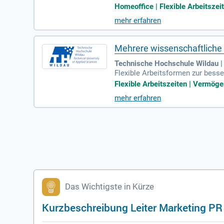
Zentrum. Diese Vollzeitstelle bi
Homeoffice | Flexible Arbeitszeite
nterstützung bei Drittmittelpro
mehr erfahren
eale Kandidaten haben Interesse
persönliche Entwicklung und ermö
ssenschaftsprojekte aktiv mit!
Mehrere wissenschaftliche 
Technische Hochschule Wildau |
Flexible Arbeitsformen zur besser
de Telearbeit und mobiles Arbeit
Flexible Arbeitszeiten | Vermöge
mehr erfahren
Das Wichtigste in Kürze
Kurzbeschreibung Leiter Marketing PR