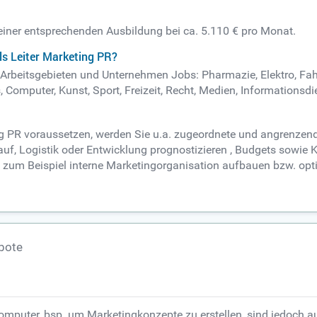
 einer entsprechenden Ausbildung bei ca. 5.110 € pro Monat.
ls Leiter Marketing PR?
en Arbeitsgebieten und Unternehmen Jobs: Pharmazie, Elektro, Fa
 Computer, Kunst, Sport, Freizeit, Recht, Medien, Informationsdi
ing PR voraussetzen, werden Sie u.a. zugeordnete und angrenze
f, Logistik oder Entwicklung prognostizieren , Budgets sowie 
eit zum Beispiel interne Marketingorganisation aufbauen bzw. op
ebote
omputer, bsp. um Marketingkonzepte zu erstellen, sind jedoch a