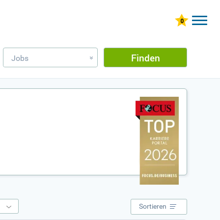
Finden
Jobs
»
e
Sortieren