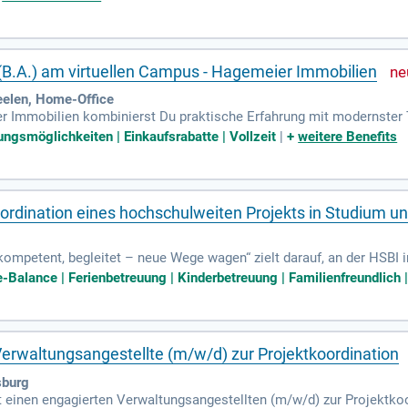
(B.A.) am virtuellen Campus - Hagemeier Immobilien
Beelen, Home-Office
 Immobilien kombinierst Du praktische Erfahrung mit modernster 
 setzt auf Leidenschaft und Kreativität, um optimale Lösungen zu e
ungsmöglichkeiten | Einkaufsrabatte | Vollzeit
|
+
weitere Benefits
rchien und einem starken Teamgeist, der vom ersten Tag an spürbar
seres erfolgreichen Teams. Das Beste daran? Studiengebühren falle
rriere im Immobiliensektor!
oordination eines hochschulweiten Projekts in Studium u
kompetent, begleitet – neue Wege wagen“ zielt darauf, an der HSBI i
u entwickeln, zu erproben, zu evaluieren sowie nachhaltig zu verank
e-Balance | Ferienbetreuung | Kinderbetreuung | Familienfreundlich |
Verwaltungsangestellte (m/w/d) zur Projektkoordination
sburg
t einen engagierten Verwaltungsangestellten (m/w/d) zur Projektk