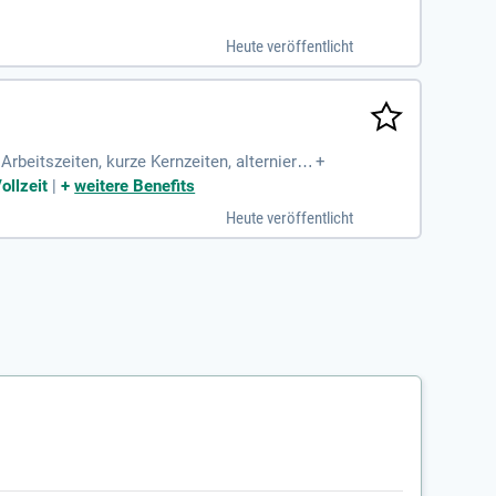
ng internationaler Kooperationen und die U
 Projektmanagement sind Voraussetzung. Id
Heute veröffentlicht
lischkenntnisse. Die Position fördert die
alten Sie die Zukunft interdisziplinärer Wi
Arbeitszeiten, kurze Kernzeiten, alternieren
+
bwechslungsreiche
ollzeit
|
+
weitere Benefits
Heute veröffentlicht