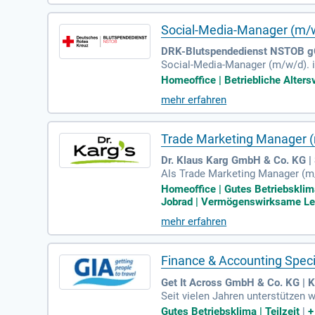
Social-Media-Manager (m/w
DRK-Blutspendedienst NSTOB g
Social-Media-Manager (m/w/d). in
iese aktiv weiter.
Homeoffice | Betriebliche Alter
mehr erfahren
Trade Marketing Manager
Dr. Klaus Karg GmbH & Co. KG 
Als Trade Marketing Manager (m/
ine Hauptaufgabe besteht darin, 
Homeoffice | Gutes Betriebsklim
gsmaßnahmen und kontrollierst 
Jobrad | Vermögenswirksame Leis
ment zusammen, um Produktneuein
mehr erfahren
stumschancen und Optimierungspo
en zum Tragen.
Finance & Accounting Speci
Get It Across GmbH & Co. KG | K
Seit vielen Jahren unterstützen
grammen. Unser Team arbeitet pro
Gutes Betriebsklima | Teilzeit
|