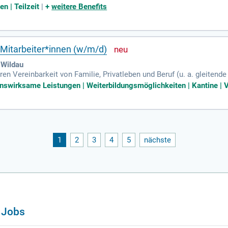
etet spannende Aufgaben, darunter die strategische Weiterentwicklu
n | Teilzeit
|
+
weitere Benefits
jekten. Ein abgeschlossenes Hochschulstudium sowie Erfahrung im
 an Europa- und Osteuropathemen sowie exzellente Deutsch- und Eng
glicht Homeoffice sowie Gleitzeit. Bewerben Sie sich jetzt und gest
Mitarbeiter*innen (w/m/d)
 Wildau
en Vereinbarkeit von Familie, Privatleben und Beruf (u. a. gleitende 
en, Arbeiten im Eltern-Kind-Büro) sinnstiftende, interessante und a
nswirksame Leistungen | Weiterbildungsmöglichkeiten | Kantine | V
1
2
3
4
5
nächste
 Jobs