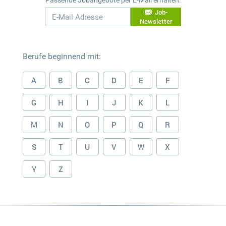
Job-
Newsletter
Berufe beginnend mit:
A
B
C
D
E
F
G
H
I
J
K
L
M
N
O
P
Q
R
S
T
U
V
W
X
Y
Z