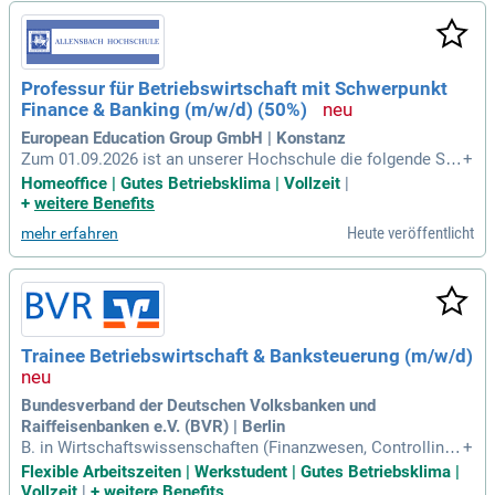
Professur für Betriebswirtschaft mit Schwerpunkt
Finance & Banking (m/w/d) (50%)
European Education Group GmbH | Konstanz
Zum 01.09.2026 ist an unserer Hochschule die folgende Ste
+
lle zu besetzen: Professur für Betriebswirtschaft mit Schwer
Homeoffice | Gutes Betriebsklima | Vollzeit
|
punkt Finance & Banking (m/w/d) (50%): Erwünscht ist ein L
+
weitere Benefits
ehr- und Forschungsschwerpunkt im genannten Gebiet oder
Heute veröffentlicht
mehr erfahren
in angrenzenden, wirtschaftswissenschaftlichen
Trainee Betriebswirtschaft & Banksteuerung (m/w/d)
Bundesverband der Deutschen Volksbanken und
Raiffeisenbanken e.V. (BVR) | Berlin
B. in Wirtschaftswissenschaften (Finanzwesen, Controlling),
+
Datenwissenschaften oder Psychologie. Auch eine gleichw
Flexible Arbeitszeiten | Werkstudent | Gutes Betriebsklima |
ertige Qualifikation (z. B. Bankbetriebswirt/in) ist herzlich wi
Vollzeit
|
+
weitere Benefits