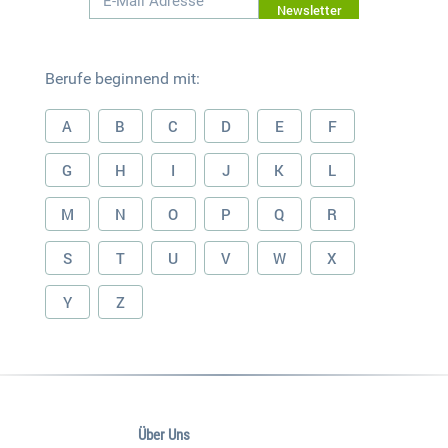
Newsletter
Berufe beginnend mit:
A
B
C
D
E
F
G
H
I
J
K
L
M
N
O
P
Q
R
S
T
U
V
W
X
Y
Z
Über Uns