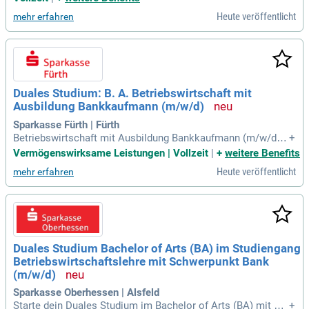
llkommen.
Heute veröffentlicht
mehr erfahren
Duales Studium: B. A. Betriebswirtschaft mit
Ausbildung Bankkaufmann (m/w/d)
Sparkasse Fürth | Fürth
Betriebswirtschaft mit Ausbildung Bankkaufmann (m/w/d);
+
01.09.2027: Theorie trifft Praxis: Dein duales Studium bei un
Vermögenswirksame Leistungen | Vollzeit
|
+
weitere Benefits
s ab 01.09.2027: Du möchtest studieren und gleichzeitig wer
Heute veröffentlicht
mehr erfahren
tvolle Berufserfahrung sammeln?
Duales Studium Bachelor of Arts (BA) im Studiengang
Betriebswirtschaftslehre mit Schwerpunkt Bank
(m/w/d)
Sparkasse Oberhessen | Alsfeld
Starte dein Duales Studium im Bachelor of Arts (BA) mit Sc
+