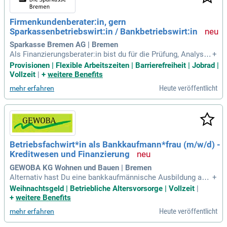
Firmenkundenberater:in, gern
Sparkassenbetriebswirt:in / Bankbetriebswirt:in
Sparkasse Bremen AG | Bremen
Als Finanzierungsberater:in bist du für die Prüfung, Analyse
+
und Dokumentation von Kredit- und Finanzierungsanfragen z
Provisionen | Flexible Arbeitszeiten | Barrierefreiheit | Jobrad |
uständig. Du arbeitest sowohl eigenverantwortlich als auch
Vollzeit
|
+
weitere Benefits
im Spezialist:innenteam und begleitest komplexe Verträge i
Heute veröffentlicht
mehr erfahren
n enger Abstimmung mit Kernteams. Deine fachliche Expert
ise ist entscheidend bei der Bewertung von Kreditvorgängen
im Firmenkundenbereich. Mehrjährige Erfahrung im Firmenk
undenkreditgeschäft sowie Risikomanagement zeichnen dic
h aus. Gute Englischkenntnisse sind für die internationale K
ommunikation von Vorteil. Du sicherst die Kundenzufrieden
Betriebsfachwirt*in als Bankkaufmann*frau (m/w/d) -
heit durch Beratungskompetenz und Betreuungsstärke – sta
Kreditwesen und Finanzierung
rte jetzt deine Karriere bei uns!
GEWOBA KG Wohnen und Bauen | Bremen
Alternativ hast Du eine bankkaufmännische Ausbildung abs
+
olviert und Dich idealerweise zum/zur Bankfachwirt*in oder
Weihnachtsgeld | Betriebliche Altersvorsorge | Vollzeit
|
Bankbetriebswirt*in weiterqualifiziert.
+
weitere Benefits
Heute veröffentlicht
mehr erfahren