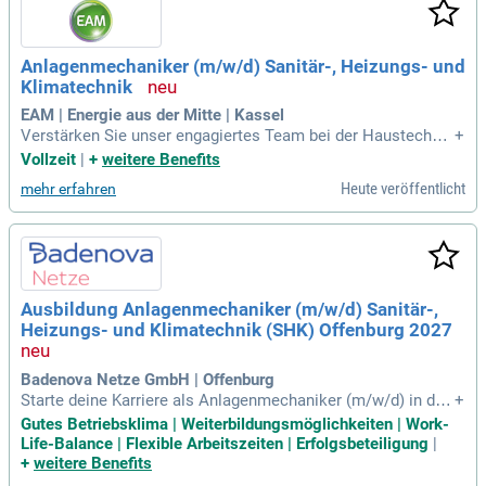
Anlagenmechaniker (m/w/d) Sanitär-, Heizungs- und
Klimatechnik
EAM | Energie aus der Mitte | Kassel
Verstärken Sie unser engagiertes Team bei der Haustechnik
+
Persch GmbH in Kassel als Anlagenmechaniker (m/w/d) für
Vollzeit
|
+
weitere Benefits
Sanitär-, Heizungs- und Klimatechnik. Wir suchen Fachkräft
Heute veröffentlicht
mehr erfahren
e, die Baustellen organisieren und koordinieren, Aufmaße er
stellen und Materialien bestellen. Ihre Aufgabe umfasst die
zuverlässige Installation und Montage von Anlagen in Neu-
und Bestandsprojekten. Voraussetzungen sind eine abgesc
hlossene Berufsausbildung und einschlägige Berufserfahrun
g. Verfügen Sie über Organisationstalent und Kommunikatio
Ausbildung Anlagenmechaniker (m/w/d) Sanitär-,
nsfähigkeit sowie sehr gute Deutschkenntnisse? Profitieren
Heizungs- und Klimatechnik (SHK) Offenburg 2027
Sie von einem sicheren Arbeitsverhältnis und hervorragende
n Weiterbildungsmöglichkeiten!
Badenova Netze GmbH | Offenburg
Starte deine Karriere als Anlagenmechaniker (m/w/d) in der
+
sanitär-, heizungs- und klimatechnischen Branche bei Baden
Gutes Betriebsklima | Weiterbildungsmöglichkeiten | Work-
ova Netze GmbH in Offenburg! Ab 2027 kannst du in Vollzeit
Life-Balance | Flexible Arbeitszeiten | Erfolgsbeteiligung
|
und befristet neue Fähigkeiten erlernen, während du in unser
+
weitere Benefits
er modernen Ausbildungswerkstatt arbeitest. Du wirst entde