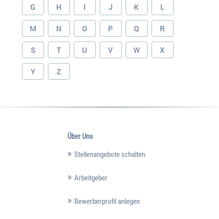
G
H
I
J
K
L
M
N
O
P
Q
R
S
T
U
V
W
X
Y
Z
Über Uns
Stellenangebote schalten
Arbeitgeber
Bewerberprofil anlegen