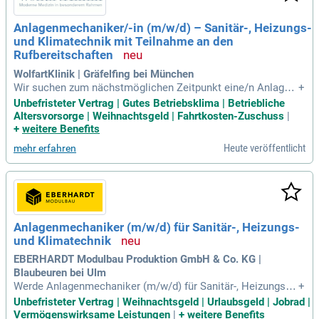
ge sowie Gesundheits- und Sportangebote. Beginnen Sie Ihr
e Karriere mit einer strukturierten Einarbeitung und erleben
Anlagenmechaniker/-in (m/w/d) – Sanitär-, Heizungs-
Sie eine zuverlässige, selbständige Arbeitsweise in einem
und Klimatechnik mit Teilnahme an den
motivierten Team.
Rufbereitschaften
WolfartKlinik | Gräfelfing bei München
Wir suchen zum nächstmöglichen Zeitpunkt eine/n Anlagen
+
mechaniker/-in (m/w/d) für Sanitär-, Heizungs- und Klimatec
Unbefristeter Vertrag | Gutes Betriebsklima | Betriebliche
hnik in Vollzeit. Ihre Aufgaben umfassen die Betreuung und
Altersvorsorge | Weihnachtsgeld | Fahrtkosten-Zuschuss
|
Wartung von Schwesternrufanlagen, Störmeldeanlagen und
+
weitere Benefits
modernen Heizungssystemen. Eine abgeschlossene Ausbil
Heute veröffentlicht
mehr erfahren
dung und Erfahrung im Krankenhaus sind wünschenswert. Si
e profitieren von einem unbefristeten Arbeitsverhältnis und
einem attraktiven Arbeitsplatz in einem motivierten Team.
Neben zahlreichen Sozialleistungen erwarten Sie eine strukt
urierte Einarbeitung und ein kollegiales Betriebsklima. Nutz
en Sie die Gelegenheit, eigenverantwortlich zu arbeiten und
Anlagenmechaniker (m/w/d) für Sanitär-, Heizungs-
profitieren Sie von unserem Benefit-Portal sowie Fahrtkoste
und Klimatechnik
nzuschüssen.
EBERHARDT Modulbau Produktion GmbH & Co. KG |
Blaubeuren bei Ulm
Werde Anlagenmechaniker (m/w/d) für Sanitär-, Heizungs- u
+
nd Klimatechnik bei Eberhardt Modulbau! In unserem dynam
Unbefristeter Vertrag | Weihnachtsgeld | Urlaubsgeld | Jobrad |
ischen Team gestaltest du den Bau von Anlagen zur effektiv
Vermögenswirksame Leistungen
|
+
weitere Benefits