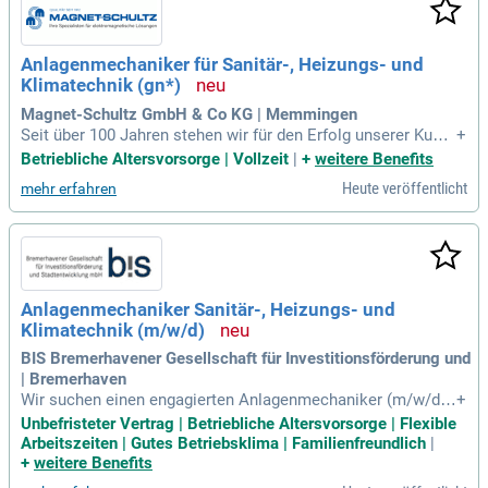
rbereitung arbeitest. Eine abgeschlossene Berufsausbildung
im Bereich Sanitär-, Heizungs- und Klimatechnik ist Vorauss
etzung. Wenn du ein zuverlässiger Teamplayer bist, der sorg
Anlagenmechaniker für Sanitär-, Heizungs- und
fältig und mit Freude arbeitet, freuen wir uns auf deine Bewe
Klimatechnik (gn*)
rbung. Sichere dir jetzt eine spannende Karriere!
Magnet-Schultz GmbH & Co KG | Memmingen
Seit über 100 Jahren stehen wir für den Erfolg unserer Kund
+
en. Unsere Werkserhaltung in Memmingen sucht engagierte
Betriebliche Altersvorsorge | Vollzeit
|
+
weitere Benefits
Anlagenmechaniker (gn*) für Sanitär-, Heizungs- und Klimat
Heute veröffentlicht
mehr erfahren
echnik. Zu Ihren Aufgaben gehören die Instandhaltung und
Wartung komplexer Anlagen sowie die Installation von Was
ser- und Druckluftleitungen. Wir bieten sichere Arbeitsplätz
e, flexible Arbeitszeiten und umfassende Personalentwicklu
ng. Genießen Sie zahlreiche Mitarbeitervorteile wie Teamev
ents, betriebliche Altersvorsorge und Gesundheitsmanagem
Anlagenmechaniker Sanitär-, Heizungs- und
ent. Werden Sie Teil unseres erfolgreichen Teams und trage
Klimatechnik (m/w/d)
n Sie zu unserer Mission bei, gemeinsam zu wachsen und G
utes zu tun!
BIS Bremerhavener Gesellschaft für Investitionsförderung und
| Bremerhaven
Wir suchen einen engagierten Anlagenmechaniker (m/w/d) f
+
ür Sanitär-, Heizungs- und Klimatechnik in Entgeltgruppe 8 T
Unbefristeter Vertrag | Betriebliche Altersvorsorge | Flexible
VöD. Ihre Hauptaufgaben umfassen die Wartung, Reparatur
Arbeitszeiten | Gutes Betriebsklima | Familienfreundlich
|
und Instandhaltung von Heizungs- und Sanitäranlagen. Auße
+
weitere Benefits
rdem analysieren Sie technische Störungen und unterstütze