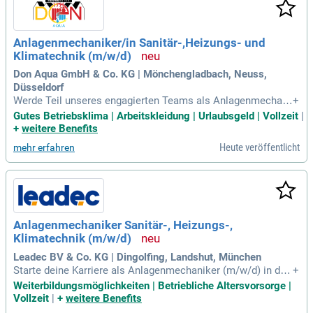
Anlagenmechaniker/in Sanitär-,Heizungs- und
Klimatechnik (m/w/d)
Don Aqua GmbH & Co. KG | Mönchengladbach, Neuss,
Düsseldorf
Werde Teil unseres engagierten Teams als Anlagenmechani
+
ker/in für Sanitär-, Heizungs- und Klimatechnik in Möncheng
Gutes Betriebsklima | Arbeitskleidung | Urlaubsgeld | Vollzeit
|
ladbach! Wir bieten ein familiäres Arbeitsumfeld und ausgez
+
weitere Benefits
eichnete Entwicklungsmöglichkeiten. In deiner neuen Positi
Heute veröffentlicht
mehr erfahren
on übernimmst du Wartungsarbeiten und Reparaturen im Be
reich Heizung und Sanitär. Auch die Fehlerdiagnose und -be
hebung bei Störungen liegen in deinem Verantwortungsberei
ch. Du bist entscheidend bei der Installation und Sanierung
von Badezimmern sowie der Einrichtung von Sanitäreinricht
ungen. Nutze deine Fähigkeiten und sorge für reibungslose
Anlagenmechaniker Sanitär-, Heizungs-,
Abläufe in einem dynamischen Team – bewirb dich jetzt!
Klimatechnik (m/w/d)
Leadec BV & Co. KG | Dingolfing, Landshut, München
Starte deine Karriere als Anlagenmechaniker (m/w/d) in der
+
Sanitär-, Heizungs- und Klimatechnik! Wir suchen engagierte
Weiterbildungsmöglichkeiten | Betriebliche Altersvorsorge |
Fachkräfte mit einer vergleichbaren Ausbildung und Erfahru
Vollzeit
|
+
weitere Benefits
ng im technischen Gebäudemanagement. Selbständige und