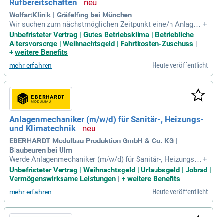
laubsgeld, ein Firmenwagen und ein Firmenhandy für mehr F
Rufbereitschaften
reiheit.
WolfartKlinik | Gräfelfing bei München
Wir suchen zum nächstmöglichen Zeitpunkt eine/n Anlagen
+
mechaniker/-in (m/w/d) für Sanitär-, Heizungs- und Klimatec
Unbefristeter Vertrag | Gutes Betriebsklima | Betriebliche
hnik in Vollzeit. Ihre Aufgaben umfassen die Betreuung und
Altersvorsorge | Weihnachtsgeld | Fahrtkosten-Zuschuss
|
Wartung von Schwesternrufanlagen, Störmeldeanlagen und
+
weitere Benefits
modernen Heizungssystemen. Eine abgeschlossene Ausbil
Heute veröffentlicht
mehr erfahren
dung und Erfahrung im Krankenhaus sind wünschenswert. Si
e profitieren von einem unbefristeten Arbeitsverhältnis und
einem attraktiven Arbeitsplatz in einem motivierten Team.
Neben zahlreichen Sozialleistungen erwarten Sie eine strukt
urierte Einarbeitung und ein kollegiales Betriebsklima. Nutz
en Sie die Gelegenheit, eigenverantwortlich zu arbeiten und
Anlagenmechaniker (m/w/d) für Sanitär-, Heizungs-
profitieren Sie von unserem Benefit-Portal sowie Fahrtkoste
und Klimatechnik
nzuschüssen.
EBERHARDT Modulbau Produktion GmbH & Co. KG |
Blaubeuren bei Ulm
Werde Anlagenmechaniker (m/w/d) für Sanitär-, Heizungs- u
+
nd Klimatechnik bei Eberhardt Modulbau! In unserem dynam
Unbefristeter Vertrag | Weihnachtsgeld | Urlaubsgeld | Jobrad |
ischen Team gestaltest du den Bau von Anlagen zur effektiv
Vermögenswirksame Leistungen
|
+
weitere Benefits
en Wasserver- und -entsorgung sowie die Einrichtung von B
Heute veröffentlicht
mehr erfahren
ädern und Sanitärräumen. Deine Aufgaben umfassen die Ver
legung von Wasserleitungen und die Installation von Heizun
gsanlagen, wobei du in enger Abstimmung mit der Arbeitsvo