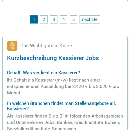
h und kompetent. Zudem führen sie an Scannerkassen zuve
rlässig Kassiervorgänge durch, um eine präzise Abrechnung
zu gewährleisten. Die ansprechende Präsentation und Platzi
erung unserer Produkte sorgt für eine einladende Einkaufsat
1
2
3
4
5
nächste
mosphäre. Bewerber sollten idealerweise eine kaufmännisc
he Ausbildung im Einzelhandel abgeschlossen haben, um Te
il unseres Teams zu werden.
Das Wichtigste in Kürze
Kurzbeschreibung Kassierer Jobs
Gehalt: Was verdient ein Kassierer?
Ihr Gehalt als Kassierer (m/w) liegt nach einer
entsprechenden Ausbildung bei 2.420 € bis 3.020 € pro
Monat.
In welchen Branchen findet man Stellenangebote als
Kassierer?
Als Kassierer finden Sie z.B. in folgenden Arbeitsgebieten
und Unternehmen Jobs: Banken, Kreditinstitute, Börsen,
Spezialkreditinstitute, Sparkassen