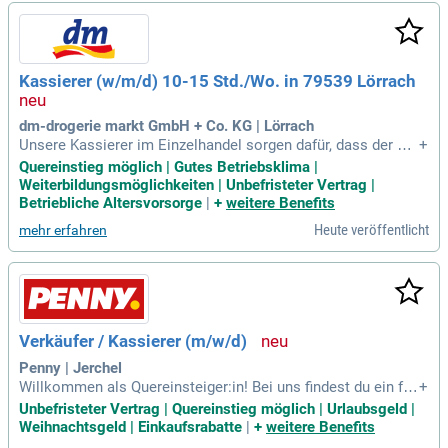
sere Kund:innen. Zudem gewährleisten Sie die Sauberkeit u
nd Ordnung im Markt sowie im Kassenbereich. Ideal ist eine
abgeschlossene kaufmännische Ausbildung im Einzelhande
l, wobei Begeisterung für Lebensmittel und Teamgeist eben
Kassierer (w/m/d) 10-15 Std./Wo. in 79539 Lörrach
so gefragt sind. Bewerben Sie sich jetzt und werden Sie Teil
unseres dynamischen Teams!
dm-drogerie markt GmbH + Co. KG | Lörrach
Unsere Kassierer im Einzelhandel sorgen dafür, dass der Be
+
zahlvorgang bei dm ein angenehmes Ende des Einkaufserle
Quereinstieg möglich | Gutes Betriebsklima |
bnisses darstellt. In flexiblen Schichten von Montag bis Sa
Weiterbildungsmöglichkeiten | Unbefristeter Vertrag |
mstag kannst Du Deinen Beitrag leisten. Wir setzen auf eine
Betriebliche Altersvorsorge
|
+
weitere Benefits
einladende und empathische Kommunikation mit unseren K
Heute veröffentlicht
mehr erfahren
unden. Deine Hauptaufgaben umfassen das Kassieren, wo D
u direkten Kontakt zu unseren Kunden hast. Dabei garantier
st Du einen reibungslosen Abschluss ihres Einkaufs. Mit De
iner Hilfsbereitschaft machst Du den Besuch bei dm unverg
esslich.
Verkäufer / Kassierer (m/w/d)
Penny | Jerchel
Willkommen als Quereinsteiger:in! Bei uns findest du ein fre
+
undliches Team, das Wert auf einen respektvollen Umgang
Unbefristeter Vertrag | Quereinstieg möglich | Urlaubsgeld |
miteinander legt. Wir suchen kund:innenfreundliche und eng
Weihnachtsgeld | Einkaufsrabatte
|
+
weitere Benefits
agierte Mitarbeitende, die gerne anpacken. Mit flexiblen Arb