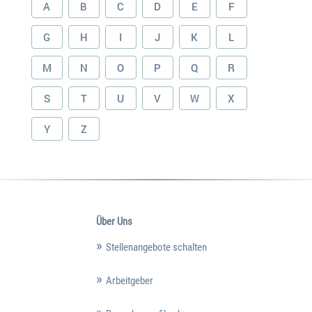
A
B
C
D
E
F
G
H
I
J
K
L
M
N
O
P
Q
R
S
T
U
V
W
X
Y
Z
Über Uns
Stellenangebote schalten
Arbeitgeber