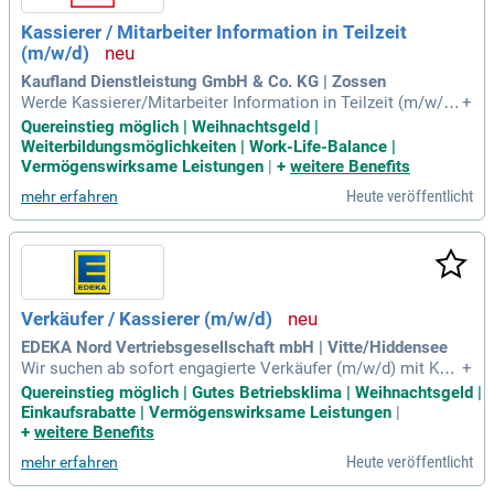
Kassierer / Mitarbeiter Information in Teilzeit
(m/w/d)
Kaufland Dienstleistung GmbH & Co. KG | Zossen
Werde Kassierer/Mitarbeiter Information in Teilzeit (m/w/d)
+
bei Kaufland in Zossen! In dieser Position bist du ein Kasse
Quereinstieg möglich | Weihnachtsgeld |
nprofi und führst die Kassiervorgänge schnell und sorgfältig
Weiterbildungsmöglichkeiten | Work-Life-Balance |
durch. Als erste Anlaufstelle stehst du unseren Kunden freu
Vermögenswirksame Leistungen
|
+
weitere Benefits
ndlich zur Seite, berätst sie im Info- und Kassenbereich und
Heute veröffentlicht
mehr erfahren
schaffst somit eine angenehme Einkaufsatmosphäre. Zude
m bearbeitest du Reklamationen und führst Warenumtausch
durch. Die Annahme von Post- und Paketlieferungen ist ebe
nfalls Teil deiner Aufgaben. Bewirb dich jetzt für 12 bis 18 W
ochenstunden und starte deine Karriere bei Kaufland!
Verkäufer / Kassierer (m/w/d)
EDEKA Nord Vertriebsgesellschaft mbH | Vitte/Hiddensee
Wir suchen ab sofort engagierte Verkäufer (m/w/d) mit Kas
+
siertätigkeit, auch Quereinsteiger:innen sind willkommen. D
Quereinstieg möglich | Gutes Betriebsklima | Weihnachtsgeld |
eine Hauptaufgaben umfassen die ansprechende Warenpräs
Einkaufsrabatte | Vermögenswirksame Leistungen
|
entation sowie die Pflege der Regale. Du führst Kassiervorg
+
weitere Benefits
änge präzise durch und sorgst für eine korrekte Abrechnung
Heute veröffentlicht
mehr erfahren
an der Kasse. Mit deinem serviceorientierten Auftritt schaff
st du ein angenehmes Einkaufserlebnis für unsere Kund:inn